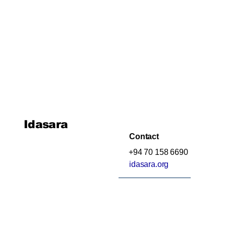
විද්‍යුත් චුම්බකත්වය සහ විද්‍යුත්
චුම්බක ප්‍රේරණය
හයිඩ්‍රොකාබන හා ඒවායේ
ව්‍යුත්පන්න
ජෛවගෝලය
Idasara
Contact
+94 70 158 6690
idasara.org