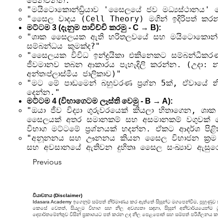
පෙන්වන්න."
"මයිටොකොන්ඩ්‍රියාව 'සෛලයේ ජව මධ්‍යස්ථානය' 
"සෛල වාදය (Cell Theory) මගින් ඉදිරිපත් ක
මට්ටම 3 (දැනුම පාවිච්චි කරමු - C → B):
"ශාක සෛලයක ඇති හරිතලවයේ සහ මයිටොකොන්ඩ්‍රි
සම්බන්ධය කුමක්ද?"
"සෛලයක විවිධ ඉන්ද්‍රයිකා එකිනෙකට සම්බන්ධීකර
ජීවමානව තබන ආකාරය පැහැදිලි කරන්න. (උදා: න්
අන්තඃප්ලාස්මීය ජාලිකාව)"
"මට මේ පාඩමෙන් බහුවරණ ප්‍රශ්න 5ක්, ඒවායේ නිවැ
දෙන්න."
මට්ටම 4 (විභාගෙටම ලෑස්ති වෙමු - B → A):
"ඔයා ජීව විද්‍යා ගුරුවරයෙක් කියලා හිතාගෙන, ශ
සෛලයක් අතර සමානකම් සහ අසමානකම් වගුවක්
විභාග මට්ටමේ ප්‍රශ්නයක් හදන්න. ඒකට ආදර්ශ පිළි
"අනූනනය සහ ඌනනය කියන සෛල විභාජන ක්‍රම 
සහ අවසානයේ ඇතිවන දුහිතෘ සෛල සංඛ්‍යාව ඇසුර
Previous
වියාචනය (Disclaimer)
Idasara Academy ඉගෙනුම් සම්පත් නිර්මාණය කර ඇත්තේ සිසුන්ට මගපෙන්වීම, පුහුණුව
කෙසේ වෙතත්, සියලුම විභාග සහ නිල අවශ්‍යතා සඳහා, සිසුන් අනිවාර්යයෙන්ම ශ්‍රී
දෙපාර්තමේන්තුව විසින් ප්‍රකාශයට පත් කරන ලද නිල පෙළපොත් සහ සම්පත් පරිශීලනය ක