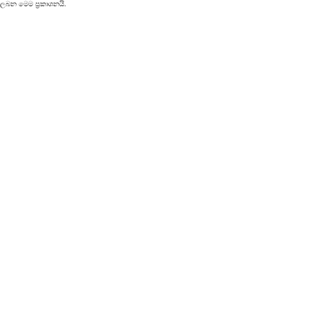
 ලබන මෙම ප්‍රකාශනයි.