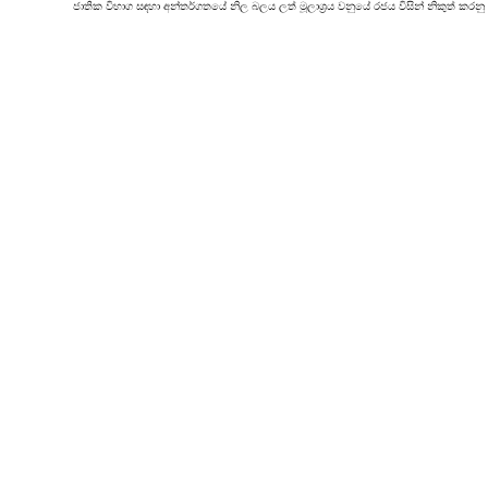
ජාතික විභාග සඳහා අන්තර්ගතයේ නිල බලය ලත් මූලාශ්‍රය වනුයේ රජය විසින් නිකුත් කරනු