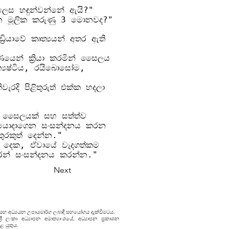
ලෙස හඳුන්වන්නේ ඇයි?"
රන මූලික කරුණු 3 මොනවද?"
යාවේ කෘත්‍යයන් අතර ඇති
ණයෙන් ක්‍රියා කරමින් සෛලය
‍යෂ්ටිය, රයිබොසෝම,
රදි පිළිතුරුත් එක්ක හදලා
ාක සෛලයක් සහ සත්ත්ව
 යොදාගෙන සංසන්දනය කරන
තුරකුත් දෙන්න."
දෙක, ඒවායේ වැදගත්කම
ෙන් සංසන්දනය කරන්න."
Next
 සහ අධ්‍යයන උපායමාර්ග ලබාදී සහයෝගය දැක්වීමටය.
 ලංකා අධ්‍යාපන අමාත්‍යාංශයේ, අධ්‍යාපන ප්‍රකාශන
ළ යුතුය.