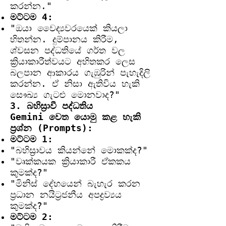
කරන්න."
මට්ටම 4:
"ඔයා වෛද්‍යවරයෙක් කියලා
හිතන්න. දුම්පානය කිරීම,
ශ්වසන පද්ධතියේ ගර්ත වල
ක්‍රියාකාරීත්වයට අහිතකර ලෙස
බලපාන ආකාරය ගැඹුරින් පැහැදිලි
කරන්න. ඒ නිසා ඇතිවිය හැකි
සෞඛ්‍ය ගැටළු මොනවාද?"
3. බහිස්‍රාවී පද්ධතිය
Gemini වෙත යොමු කළ හැකි
ප්‍රශ්න (Prompts):
මට්ටම 1:
"බහිස්‍රාවය කියන්නේ මොකක්ද?"
"වෘක්කයක ක්‍රියාකාරී ඒකකය
කුමක්ද?"
"මිනිස් දේහයෙන් බැහැර කරන
ප්‍රධාන නයිට්‍රජනීය අපද්‍රව්‍යය
කුමක්ද?"
මට්ටම 2: