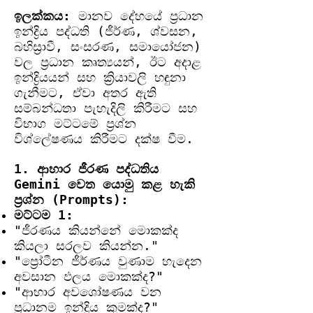
ඉලක්කය:
මානව දේහයේ ප්‍රධාන
ඉන්ද්‍රිය පද්ධති (ජීර්ණ, ශ්වසන,
බහිස්‍රාවී, සංසරණ, සමායෝජන)
වල ප්‍රධාන කෘත්‍යයන්, ඊට අදාළ
ඉන්ද්‍රියයන් සහ ක්‍රියාවලි හඳුනා
ගැනීමට, ඒවා අතර ඇති
සම්බන්ධතා පැහැදිලි කිරීමට සහ
විභාග මට්ටමේ ප්‍රශ්න
විශ්ලේෂණය කිරීමට දක්ෂ වීම.
1. ආහාර ජීරණ පද්ධතිය
Gemini වෙත යොමු කළ හැකි
ප්‍රශ්න (Prompts):
මට්ටම 1:
"ජීරණය කියන්නේ මොකක්ද
කියලා සරලව කියන්න."
"ප්‍රෝටීන ජීර්ණය වුණාම හැදෙන
අවසාන ඵලය මොකක්ද?"
"ආහාර අවශෝෂණය වන
ප්‍රධානම ඉන්ද්‍රිය කුමක්ද?"