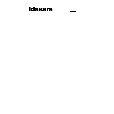
Idasara
10
ශ්‍රේණිය
පළමු
වාරය
1. ජීවයේ රසායනික පදනම
2. සරල රේඛීය චලිතය
3. පදාර්ථයේ ව්‍යුහය
4. චලිතය පිළිබඳ නිව්ටන්
නියම
5. සර්ෂණය