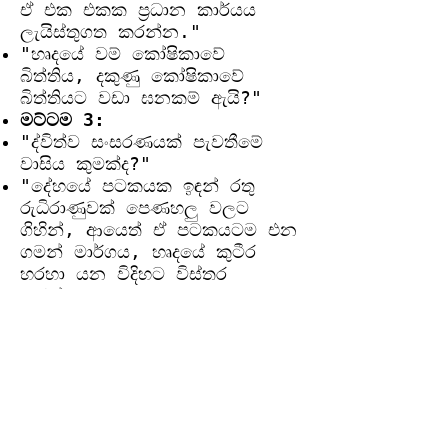
ඒ එක එකක ප්‍රධාන කාර්යය
ලැයිස්තුගත කරන්න."
"හෘදයේ වම් කෝෂිකාවේ
බිත්තිය, දකුණු කෝෂිකාවේ
බිත්තියට වඩා ඝනකම් ඇයි?"
මට්ටම 3:
"ද්විත්ව සංසරණයක් පැවතීමේ
වාසිය කුමක්ද?"
"දේහයේ පටකයක ඉඳන් රතු
රුධිරාණුවක් පෙණහලු වලට
ගිහින්, ආයෙත් ඒ පටකයටම එන
ගමන් මාර්ගය, හෘදයේ කුටීර
හරහා යන විදිහට විස්තර
කරන්න."
මට්ටම 4:
"ඔයා ජීව විද්‍යා ගුරුවරයෙක්
කියලා හිතාගෙන, මිනිස් දේහයේ
'ද්විත්ව සංසරණය' පිළිබඳ
සංකල්පය, හෘදයේ සහ
පෙණහලුවල රූප සටහනක්