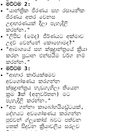
මට්ටම 2:
"යාන්ත්‍රික ජීරණය සහ රසායනික
ජීරණය අතර වෙනස
උදාහරණයක් දීලා පැහැදිලි
කරන්න."
"ලිපිඩ (මේද) ජීර්ණයට අක්මාව
උදව් වෙන්නේ කොහොමද?"
"ආමාශයේ සහ ක්ෂුද්‍රාන්ත්‍රයේ ක්‍රියා
කරන ප්‍රධාන එන්සයිම වර්ග නම්
කරන්න."
මට්ටම 3:
"ආහාර කාර්යක්ෂමව
අවශෝෂණය කරගන්න
ක්ෂුද්‍රාන්ත්‍රය හැඩගැහිලා තියෙන
ක්‍රම 3ක් (අනුවර්තන) මට
පැහැදිලි කරන්න."
"අප ගන්නා කාබෝහයිඩ්‍රේටයක්,
දේහයට අවශෝෂණය කරගන්න
පුළුවන් ග්ලූකෝස් බවට පත්වන
තෙක් සිදුවන ක්‍රියාවලිය සරලව