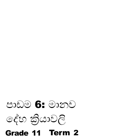
තෙවන
වාරය
විද්‍යුත් උපකරණවල ජවය හා
ශක්තිය
ඉලෙක්ට්‍රොනික් විද්‍යාව
විද්‍යුත් රසායනය
විද්‍යුත් චුම්බකත්වය සහ විද්‍යුත්
චුම්බක ප්‍රේරණය
හයිඩ්‍රොකාබන හා ඒවායේ
ව්‍යුත්පන්න
ජෛවගෝලය
පාඩම 6: මානව
දේහ ක්‍රියාවලි
Term
2
Grade
11