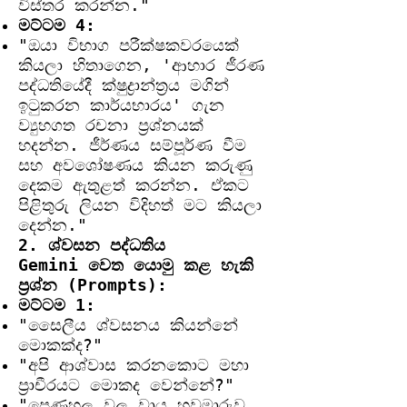
විස්තර කරන්න."
මට්ටම 4:
"ඔයා විභාග පරීක්ෂකවරයෙක්
කියලා හිතාගෙන, 'ආහාර ජීරණ
පද්ධතියේදී ක්ෂුද්‍රාන්ත්‍රය මගින්
ඉටුකරන කාර්යභාරය' ගැන
ව්‍යුහගත රචනා ප්‍රශ්නයක්
හදන්න. ජීර්ණය සම්පූර්ණ වීම
සහ අවශෝෂණය කියන කරුණු
දෙකම ඇතුළත් කරන්න. ඒකට
පිළිතුරු ලියන විදිහත් මට කියලා
දෙන්න."
2. ශ්වසන පද්ධතිය
Gemini වෙත යොමු කළ හැකි
ප්‍රශ්න (Prompts):
මට්ටම 1:
"සෛලීය ශ්වසනය කියන්නේ
මොකක්ද?"
"අපි ආශ්වාස කරනකොට මහා
ප්‍රාචීරයට මොකද වෙන්නේ?"
"පෙණහලු වල වායු හුවමාරුව