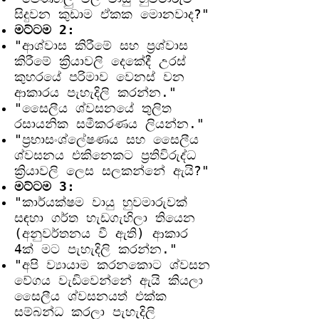
සිදුවන කුඩාම ඒකක මොනවාද?"
මට්ටම 2:
"ආශ්වාස කිරීමේ සහ ප්‍රශ්වාස
කිරීමේ ක්‍රියාවලි දෙකේදී උරස්
කුහරයේ පරිමාව වෙනස් වන
ආකාරය පැහැදිලි කරන්න."
"සෛලීය ශ්වසනයේ තුලිත
රසායනික සමීකරණය ලියන්න."
"ප්‍රභාසංශ්ලේෂණය සහ සෛලීය
ශ්වසනය එකිනෙකට ප්‍රතිවිරුද්ධ
ක්‍රියාවලි ලෙස සලකන්නේ ඇයි?"
මට්ටම 3:
"කාර්යක්ෂම වායු හුවමාරුවක්
සඳහා ගර්ත හැඩගැහිලා තියෙන
(අනුවර්තනය වී ඇති) ආකාර
4ක් මට පැහැදිලි කරන්න."
"අපි ව්‍යායාම කරනකොට ශ්වසන
වේගය වැඩිවෙන්නේ ඇයි කියලා
සෛලීය ශ්වසනයත් එක්ක
සම්බන්ධ කරලා පැහැදිලි