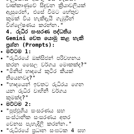
වෘක්කාණුවේ සිදුවන ක්‍රියාවලියක්
ඇසුරෙන්, එසේ වීමට හේතුව
කුමක් විය හැකිදැයි ගැඹුරින්
විශ්ලේෂණය කරන්න."
4. රුධිර සංසරණ පද්ධතිය
Gemini වෙත යොමු කළ හැකි
ප්‍රශ්න (Prompts):
මට්ටම 1:
"රුධිරයේ ඔක්සිජන් පරිවහනය
කරන සෛල වර්ගය මොකක්ද?"
"මිනිස් හෘදයේ කුටීර කීයක්
තියෙනවද?"
"හෘදයෙන් ඉවතට රුධිරය ගෙන
යන රුධිර වාහිනී වර්ගය
කුමක්ද?"
මට්ටම 2:
"පුප්ඵුශීය සංසරණය සහ
සංස්ථානික සංසරණය අතර
වෙනස පැහැදිලි කරන්න."
"රුධිරයේ ප්‍රධාන සංඝටක 4 සහ