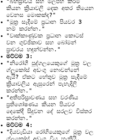
"බහිස්‍රාවය සහ මලපහ කිරීම
කියන ක්‍රියාවලි දෙක අතර තියෙන
වෙනස මොකක්ද?"
"මූත්‍ර සෑදීමේ ප්‍රධාන පියවර 3
නම් කරන්න."
"වෘක්කාණුවක ප්‍රධාන කොටස්
වන ගුච්ඡිකාව සහ බෝමන්
ප්‍රාවරය හඳුන්වන්න."
මට්ටම 3:
"නිරෝගී පුද්ගලයෙකුගේ මූත්‍ර වල
ග්ලූකෝස් අඩංගු නොවන්නේ
ඇයි? ඒකට හේතුව මූත්‍ර සෑදීමේ
ක්‍රියාවලිය ඇසුරෙන් පැහැදිලි
කරන්න."
"අතිපරිස්‍රාවණය සහ වරණීය
ප්‍රතිශෝෂණය කියන පියවර
දෙකේදී සිදුවන දේ සරලව විස්තර
කරන්න."
මට්ටම 4:
"දියවැඩියා රෝගියෙකුගේ මූත්‍ර වල
ග්ලූකෝස් අඩංගු විය හැකියි.