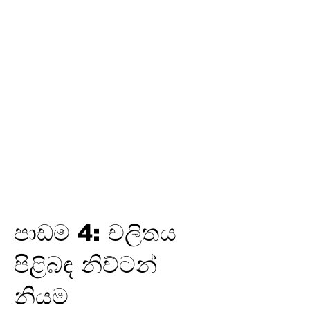
තෙවන
වාරය
විද්‍යුත් උපකරණවල ජවය හා
ශක්තිය
ඉලෙක්ට්‍රොනික් විද්‍යාව
විද්‍යුත් රසායනය
විද්‍යුත් චුම්බකත්වය සහ විද්‍යුත්
චුම්බක ප්‍රේරණය
හයිඩ්‍රොකාබන හා ඒවායේ
ව්‍යුත්පන්න
ජෛවගෝලය
පාඩම 4: චලිතය
පිළිබඳ නිව්ටන්
නියම