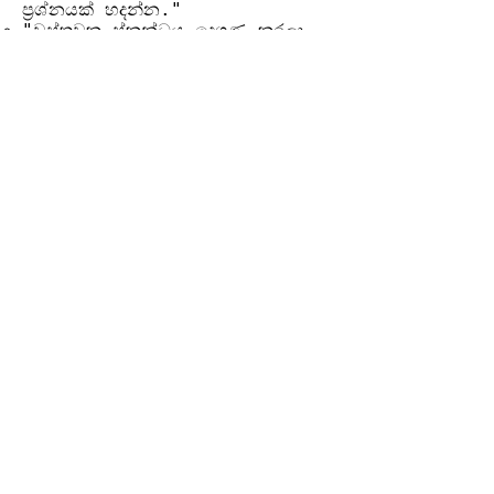
ප්‍රශ්නයක් හදන්න."
"වස්තුවක ස්කන්ධය දෙගුණ කරලා,
ඒ මත යොදන බලයත් දෙගුණ
කළොත්, එහි ත්වරණයට මොකද
වෙන්නේ? F=ma සමීකරණයෙන්
ඔප්පු කරලා පෙන්වන්න."
Previous
Next
වියාචනය (Disclaimer)
Idasara Academy ඉගෙනුම් සම්පත් නිර්මාණය
කර ඇත්තේ සිසුන්ට මගපෙන්වීම, පුහුණුව සහ
අධ්‍යයන උපායමාර්ග ලබාදී සහයෝගය
දැක්වීමටය.
කෙසේ වෙතත්, සියලුම විභාග සහ නිල
අවශ්‍යතා සඳහා, සිසුන් අනිවාර්යයෙන්ම ශ්‍රී
ලංකා අධ්‍යාපන අමාත්‍යාංශයේ, අධ්‍යාපන