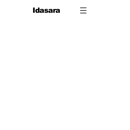
Idasara
10
ශ්‍රේණිය
පළමු
වාරය
1. ජීවයේ රසායනික පදනම
2. සරල රේඛීය චලිතය
3. පදාර්ථයේ ව්‍යුහය
4. චලිතය පිළිබඳ නිව්ටන්
නියම
5. සර්ෂණය