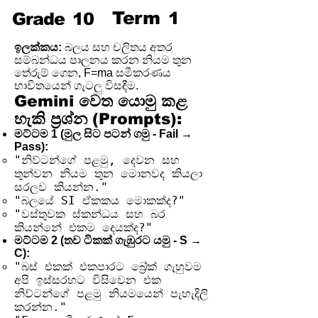
Term
1
Grade
10
ඉලක්කය:
බලය සහ චලිතය අතර
සම්බන්ධය පාලනය කරන නියම තුන
තේරුම් ගෙන, F=ma සමීකරණය
භාවිතයෙන් ගැටලු විසඳීම.
Gemini වෙත යොමු කළ
හැකි ප්‍රශ්න (Prompts):
මට්ටම 1 (මුල සිට පටන් ගමු - Fail →
Pass):
"නිව්ටන්ගේ පළමු, දෙවන සහ
තුන්වන නියම තුන මොනවද කියලා
සරලව කියන්න."
"බලයේ SI ඒකකය මොකක්ද?"
"වස්තුවක ස්කන්ධය සහ බර
කියන්නේ එකම දෙයක්ද?"
මට්ටම 2 (තව ටිකක් ගැඹුරට යමු - S →
C):
"බස් එකක් එකපාරට බ්‍රේක් ගැහුවම
අපි ඉස්සරහට විසිවෙන එක
නිව්ටන්ගේ පළමු නියමයෙන් පැහැදිලි
කරන්න."