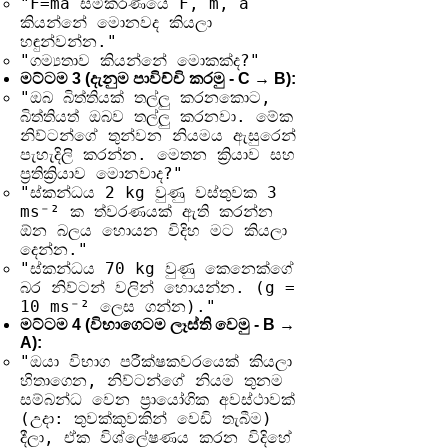
"F=ma සමීකරණයේ F, m, a
කියන්නේ මොනවද කියලා
හඳුන්වන්න."
"ගම්‍යතාව කියන්නේ මොකක්ද?"
මට්ටම 3 (දැනුම පාවිච්චි කරමු - C → B):
"ඔබ බිත්තියක් තල්ලු කරනකොට,
බිත්තියත් ඔබව තල්ලු කරනවා. මේක
නිව්ටන්ගේ තුන්වන නියමය ඇසුරෙන්
පැහැදිලි කරන්න. මෙතන ක්‍රියාව සහ
ප්‍රතික්‍රියාව මොනවාද?"
"ස්කන්ධය 2 kg වුණු වස්තුවක 3
ms⁻² ක ත්වරණයක් ඇති කරන්න
ඕන බලය හොයන විදිහ මට කියලා
දෙන්න."
"ස්කන්ධය 70 kg වුණු කෙනෙක්ගේ
බර නිව්ටන් වලින් හොයන්න. (g =
10 ms⁻² ලෙස ගන්න)."
මට්ටම 4 (විභාගෙටම ලෑස්ති වෙමු - B →
A):
"ඔයා විභාග පරීක්ෂකවරයෙක් කියලා
හිතාගෙන, නිව්ටන්ගේ නියම තුනම
සම්බන්ධ වෙන ප්‍රායෝගික අවස්ථාවක්
(උදා: තුවක්කුවකින් වෙඩි තැබීම)
දීලා, ඒක විශ්ලේෂණය කරන විදිහේ