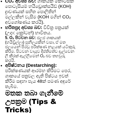
CO₂ අවශ්‍ය බව:
ශාකයක කොටසක්
පොටෑසියම් හයිඩ්‍රොක්සයිඩ් (KOH)
ද්‍රාවණයක් සහිත පොලිතින්
මල්ලකින් වැසීම (KOH මගින් CO₂
අවශෝෂණය කරයි).
හරිතප්‍රද අවශ්‍ය බව:
විචිත්‍ර පත්‍රයක්
(උදා: ක්‍රෝටන්) භාවිතය.
5. O₂ පිටවන බව:
ජලජ ශාකයක්
(හයිඩ්‍රිල්ලා) පුනීලයකින් වසා, ඒ මත
ජලයෙන් පිරවූ පරීක්ෂණ නළයක් යටිකුරු
කිරීම. පිටවන වායුව දීප්තිමත්ව දැල්වෙන
ලී කීරක් ඇල්ලීමෙන් O₂ බව තහවුරු
කරයි.
අපිෂ්ටනය (Destarching):
පරීක්ෂණයක් ආරම්භ කිරීමට පෙර,
ශාකයේ පත්‍රවල ඇති පිෂ්ටය ඉවත්
කිරීම සඳහා පැය 48ක් පමණ අඳුරේ
තැබීම.
මතක තබා ගැනීමේ
උපක්‍රම (Tips &
Tricks)