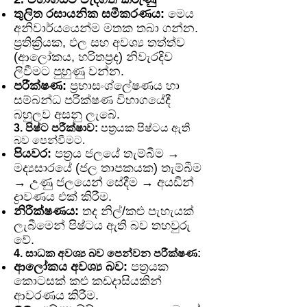
තුලිත රසායනික සමීකරණය:
මෙය
අනිවාර්යයෙන්ම මතක තබා ගන්න.
ප්‍රතික්‍රියක, ඵල සහ අවශ්‍ය තත්ත්ව
(ආලෝකය, හරිතප්‍රද) නිවැරදිව
ලිවීමට පුහුණු වන්න.
පරීක්ෂණ:
ප්‍රභාසංශ්ලේෂණය හා
සම්බන්ධ පරීක්ෂණ විභාගයේදී
බහුලව අසනු ලැබේ.
3. පිෂ්ට පරීක්ෂාව:
පත්‍රයක පිෂ්ටය ඇති
බව පෙන්වීමට.
පියවර:
පත්‍රය ජලයේ තැම්බීම →
මද්‍යසාරයේ (ජල තාපකයක) තැම්බීම
→ උණු ජලයෙන් සේදීම → අයඩීන්
ද්‍රාවණය එක් කිරීම.
නිරීක්ෂණය:
තද නිල්/කළු පැහැයක්
ලැබීමෙන් පිෂ්ටය ඇති බව තහවුරු
වේ.
4. සාධක අවශ්‍ය බව පෙන්වන පරීක්ෂණ:
ආලෝකය අවශ්‍ය බව:
පත්‍රයක
කොටසක් කළු කඩදාසියකින්
ආවරණය කිරීම.