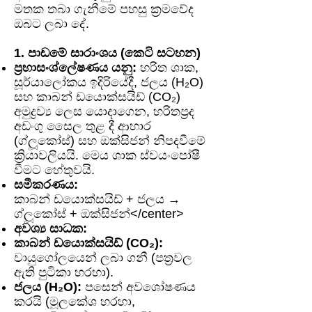
මතක තබා ගැනීමේ පහසු ක්‍රමවේද
ඔබට ලබා දේ.
1. පාඩමේ සාරාංශය (කෙටි සටහන)
ප්‍රභාසංශ්ලේෂණය යනු:
හරිත ශාක,
සූර්යාලෝකය ඉදිරියේදී, ජලය (H₂O)
සහ කාබන් ඩයොක්සයිඩ් (CO₂)
අමුද්‍රව්‍ය ලෙස යොදාගෙන, හරිතප්‍රද
අඩංගු සෛල තුළ දී ආහාර
(ග්ලූකෝස්) සහ ඔක්සිජන් නිපදවීමේ
ක්‍රියාවලියයි. මෙය ශාක ස්වයංපෝෂී
වීමට හේතුවයි.
සමීකරණය:
කාබන් ඩයොක්සයිඩ් + ජලය →
ග්ලූකෝස් + ඔක්සිජන්</center>
අවශ්‍ය සාධක:
කාබන් ඩයොක්සයිඩ් (CO₂):
වායුගෝලයෙන් ලබා ගනී (පත්‍රවල
ඇති පුටිකා හරහා).
ජලය (H₂O):
පසෙන් අවශෝෂණය
කරයි (මූලකේශ හරහා,