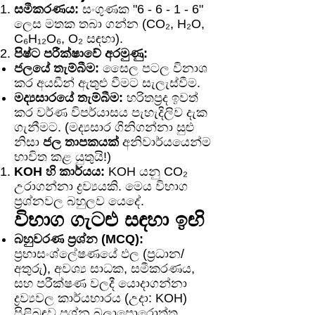
සමීකරණය:
සංගුණක "6 - 6 - 1 - 6"
ලෙස මතක තබා ගන්න (CO₂, H₂O,
C₆H₁₂O₆, O₂ සඳහා).
පිෂ්ට පරීක්ෂාවේ අරමුණු:
ජලයේ තැම්බීම:
සෛල පටල විනාශ
කර අයඩීන් ඇතුළු වීමට සැලැස්වීම.
මද්‍යසාරයේ තැම්බීම:
හරිතප්‍රද ඉවත්
කර වර්ණ විපර්යාසය පැහැදිලිව දැක
ගැනීමට. (මද්‍යසාර ගිනිගන්නා සුළු
නිසා
ජල තාපකයක්
අනිවාර්යයෙන්ම
භාවිත කළ යුතුයි!)
KOH හි කාර්යය:
KOH යනු CO₂
උරාගන්නා ද්‍රව්‍යයකි. මෙය විභාග
ප්‍රශ්නවල බහුලව යෙදේ.
විභාග ගැටළු සඳහා ඉඟි
බහුවරණ ප්‍රශ්න (MCQ):
ප්‍රභාසංශ්ලේෂණයේ ඵල (ප්‍රධාන/
අතුරු), අවශ්‍ය සාධක, සමීකරණය,
සහ පරීක්ෂණ වලදී යොදාගන්නා
ද්‍රව්‍යවල කාර්යභාරය (උදා: KOH)
පිළිබඳව ප්‍රශ්න බලාපොරොත්තු