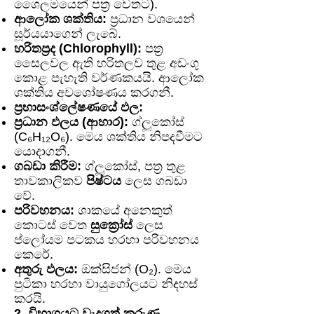
ශෛලමයෙන් පත්‍ර වෙතට).
ආලෝක ශක්තිය:
ප්‍රධාන වශයෙන්
සූර්යයාගෙන් ලැබේ.
හරිතප්‍රද (Chlorophyll):
පත්‍ර
සෛලවල ඇති හරිතලව තුළ අඩංගු
කොළ පැහැති වර්ණකයයි. ආලෝක
ශක්තිය අවශෝෂණය කරගනී.
ප්‍රභාසංශ්ලේෂණයේ ඵල:
ප්‍රධාන ඵලය (ආහාර):
ග්ලූකෝස්
(C₆H₁₂O₆). මෙය ශක්තිය නිපදවීමට
යොදාගනී.
ගබඩා කිරීම:
ග්ලූකෝස්, පත්‍ර තුළ
තාවකාලිකව
පිෂ්ටය
ලෙස ගබඩා
වේ.
පරිවහනය:
ශාකයේ අනෙකුත්
කොටස් වෙත
සුක්‍රෝස්
ලෙස
ප්ලෝයම පටකය හරහා පරිවහනය
කෙරේ.
අතුරු ඵලය:
ඔක්සිජන් (O₂). මෙය
පුටිකා හරහා වායුගෝලයට නිදහස්
කරයි.
2. විභාගයට වැදගත් කරුණු