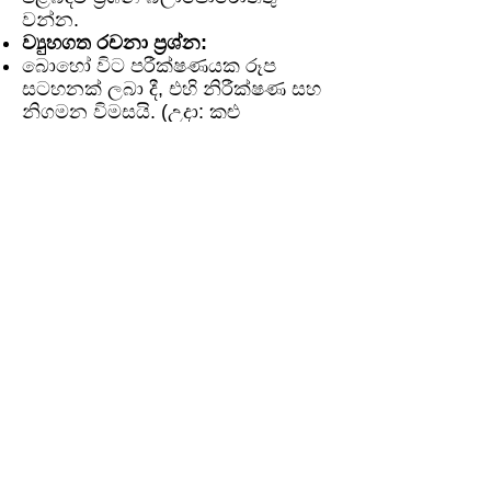
වන්න.
ව්‍යුහගත රචනා ප්‍රශ්න:
බොහෝ විට පරීක්ෂණයක රූප
සටහනක් ලබා දී, එහි නිරීක්ෂණ සහ
නිගමන විමසයි. (උදා: කළු
කඩදාසියකින් පත්‍රයක් ආවරණය කළ
පරීක්ෂණය).
පිෂ්ට පරීක්ෂාවේ පියවර පිළිවෙලින්
ලිවීමට හෝ එහිදී යම් පියවරක් සිදු
කිරීමට හේතුව විමසිය හැක.
රචනා ප්‍රශ්න:
"ප්‍රභාසංශ්ලේෂණය සඳහා ආලෝකය
සහ කාබන් ඩයොක්සයිඩ් අත්‍යවශ්‍ය
බව පෙන්වන පරීක්ෂණ දෙකක්
සැලසුම් කර විස්තර කරන්න."
"ප්‍රභාසංශ්ලේෂණ ක්‍රියාවලිය හඳුන්වා,
ජෛවගෝලයේ පැවැත්ම සඳහා එහි
ඇති වැදගත්කම කරුණු 3ක් ඔස්සේ
පැහැදිලි කරන්න." (වැදගත්කම:
ආහාර නිෂ්පාදනය, O₂ නිපදවීම,
වායුගෝලයේ CO₂/O₂ තුලිතතාව).