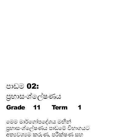
විද්‍යුත් උපකරණවල ජවය හා
ශක්තිය
ඉලෙක්ට්‍රොනික් විද්‍යාව
විද්‍යුත් රසායනය
විද්‍යුත් චුම්බකත්වය සහ විද්‍යුත්
චුම්බක ප්‍රේරණය
හයිඩ්‍රොකාබන හා ඒවායේ
ව්‍යුත්පන්න
ජෛවගෝලය
පාඩම 02:
ප්‍රභාසංශ්ලේෂණය
Grade
11
Term
1
මෙම මාර්ගෝපදේශය මඟින්
ප්‍රභාසංශ්ලේෂණය පාඩමේ විභාගයට
අත්‍යවශ්‍යම කරුණු, පරීක්ෂණ සහ