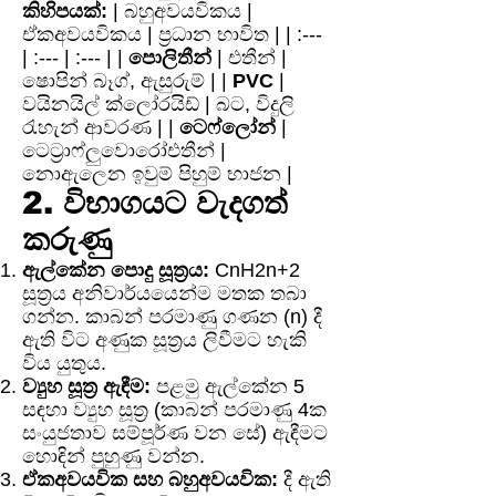
කිහිපයක්:
| බහුඅවයවිකය |
ඒකඅවයවිකය | ප්‍රධාන භාවිත | | :---
| :--- | :--- | |
පොලිතීන්
| එතීන් |
ෂොපින් බෑග්, ඇසුරුම් | |
PVC
|
වයිනයිල් ක්ලෝරයිඩ් | බට, විදුලි
රැහැන් ආවරණ | |
ටෙෆ්ලෝන්
|
ටෙට්‍රාෆ්ලුවොරෝඑතීන් |
නොඇලෙන ඉවුම් පිහුම් භාජන |
2. විභාගයට වැදගත්
කරුණු
ඇල්කේන පොදු සූත්‍රය:
CnH2n+2
සූත්‍රය අනිවාර්යයෙන්ම මතක තබා
ගන්න. කාබන් පරමාණු ගණන (n) දී
ඇති විට අණුක සූත්‍රය ලිවීමට හැකි
විය යුතුය.
ව්‍යුහ සූත්‍ර ඇඳීම:
පළමු ඇල්කේන 5
සඳහා ව්‍යුහ සූත්‍ර (කාබන් පරමාණු 4ක
සංයුජතාව සම්පූර්ණ වන සේ) ඇඳීමට
හොඳින් පුහුණු වන්න.
ඒකඅවයවික සහ බහුඅවයවික:
දී ඇති