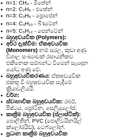
n=1: CH₄ - මීතේන්
n=2: C₂H₆ - එතේන්
n=3: C₃H₈ - ප්‍රොපේන්
n=4: C₄H₁₀ - බิวටේන්
n=5: C₅H₁₂ - පෙන්ටේන්
බහුඅවයවික (Polymers):
අර්ථ දැක්වීම:
ඒකඅවයවික
(Monomers)
නම් සරල, කුඩා අණු
විශාල සංඛ්‍යාවක් රසායනිකව
එකිනෙක සම්බන්ධ වීමෙන් සෑදෙන
යෝධ අණු වේ.
බහුඅවයවීකරණය:
ඒකඅවයවික
එකතු වී බහුඅවයවික සෑදීමේ
ක්‍රියාවලියයි.
වර්ග:
ස්වාභාවික බහුඅවයවික:
රබර්,
පිෂ්ටය, ප්‍රෝටීන, සෙලියුලෝස්.
කෘත්‍රිම බහුඅවයවික (ප්ලාස්ටික්):
පොලිතීන්, PVC (පොලිවයිනයිල්
ක්ලෝරයිඩ්), ටෙෆ්ලෝන්.
ප්‍රධාන කෘත්‍රිම බහුඅවයවික