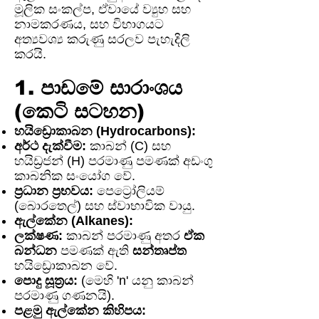
මූලික සංකල්ප, ඒවායේ ව්‍යුහ සහ
නාමකරණය, සහ විභාගයට
අත්‍යවශ්‍ය කරුණු සරලව පැහැදිලි
කරයි.
1. පාඩමේ සාරාංශය
(කෙටි සටහන)
හයිඩ්‍රොකාබන (Hydrocarbons):
අර්ථ දැක්වීම:
කාබන් (C) සහ
හයිඩ්‍රජන් (H) පරමාණු පමණක් අඩංගු
කාබනික සංයෝග වේ.
ප්‍රධාන ප්‍රභවය:
පෙට්‍රෝලියම්
(බොරතෙල්) සහ ස්වාභාවික වායු.
ඇල්කේන (Alkanes):
ලක්ෂණ:
කාබන් පරමාණු අතර
ඒක
බන්ධන
පමණක් ඇති
සන්තෘප්ත
හයිඩ්‍රොකාබන වේ.
පොදු සූත්‍රය:
(මෙහි 'n' යනු කාබන්
පරමාණු ගණනයි).
පළමු ඇල්කේන කිහිපය: