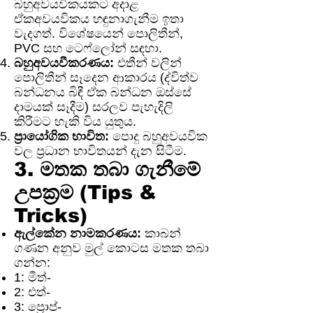
බහුඅවයවිකයකට අදාළ
ඒකඅවයවිකය හඳුනාගැනීම ඉතා
වැදගත්. විශේෂයෙන් පොලිතීන්,
PVC සහ ටෙෆ්ලෝන් සඳහා.
බහුඅවයවීකරණය:
එතීන් වලින්
පොලිතීන් සෑදෙන ආකාරය (ද්විත්ව
බන්ධනය බිඳී ඒක බන්ධන ඔස්සේ
දාමයක් සෑදීම) සරලව පැහැදිලි
කිරීමට හැකි විය යුතුය.
ප්‍රායෝගික භාවිත:
පොදු බහුඅවයවික
වල ප්‍රධාන භාවිතයන් දැන සිටීම.
3. මතක තබා ගැනීමේ
උපක්‍රම (Tips &
Tricks)
ඇල්කේන නාමකරණය:
කාබන්
ගණන අනුව මුල් කොටස මතක තබා
ගන්න:
1: මීත්-
2: එත්-
3: ප්‍රොප්-