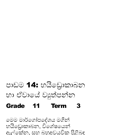
විද්‍යුත් උපකරණවල ජවය හා
ශක්තිය
ඉලෙක්ට්‍රොනික් විද්‍යාව
විද්‍යුත් රසායනය
විද්‍යුත් චුම්බකත්වය සහ විද්‍යුත්
චුම්බක ප්‍රේරණය
හයිඩ්‍රොකාබන හා ඒවායේ
ව්‍යුත්පන්න
ජෛවගෝලය
පාඩම 14: හයිඩ්‍රොකාබන
හා ඒවායේ ව්‍යුත්පන්න
Grade
11
Term
3
මෙම මාර්ගෝපදේශය මගින්
හයිඩ්‍රොකාබන, විශේෂයෙන්
ඇල්කේන, සහ බහුඅවයවික පිළිබඳ