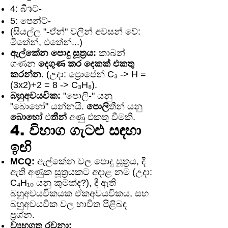
4: බิวට්-
5: පෙන්ට්-
(සියල්ල "-ඒන්" වලින් අවසන් වේ:
මීතේන්, එතේන්...)
ඇල්කේන පොදු සූත්‍රය:
කාබන්
ගණන
දෙගුණ කර දෙකක් එකතු
කරන්න
. (උදා: ප්‍රොපේන් C₃ -> H =
(3x2)+2 = 8 -> C₃H₈).
බහුඅවයවික:
"පොලි-" යනු
"බොහෝ" යන්නයි.
පොලි
තීන් යනු
බොහෝ
එ
තීන්
අණු එකතු වීමකි.
4. විභාග ගැටළු සඳහා
ඉඟි
MCQ:
ඇල්කේන වල පොදු සූත්‍රය, දී
ඇති අණුක සූත්‍රයකට අදාළ නම (උදා:
C₄H₁₀ යනු කුමක්ද?), දී ඇති
බහුඅවයවිකයක ඒකඅවයවිකය, සහ
බහුඅවයවික වල භාවිත පිළිබඳ
ප්‍රශ්න.
ව්‍යුහගත රචනා: