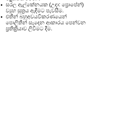
සරල ඇල්කේනයක (උදා: ප්‍රොපේන්)
ව්‍යුහ සූත්‍රය ඇඳීමට පැවසීම.
එතීන් බහුඅවයවීකරණයෙන්
පොලිතීන් සෑදෙන ආකාරය පෙන්වන
ප්‍රතික්‍රියාව ලිවීමට දීම.
ස්වාභාවික සහ කෘත්‍රිම බහුඅවයවික
වලට උදාහරණයක් බැගින් දී, ඒවා
අතර වෙනසක් ලිවීමට පැවසීම.
රචනා:
"හයිඩ්‍රොකාබන යනු මොනවාදැයි
හඳුන්වා, ඇල්කේන ශ්‍රේණියේ පළමු
සාමාජිකයින් තිදෙනාගේ අණුක සූත්‍ර
සහ ව්‍යුහ සූත්‍ර ලියන්න."
"බහුඅවයවීකරණය යනු කුමක්ද?
පොලිතීන් සහ PVC යන
බහුඅවයවික සෑදෙන ආකාරය
ඒවායේ ඒකඅවයවික ඇසුරින්
පැහැදිලි කර, එම බහුඅවයවික
දෙකෙහි එක් ප්‍රායෝගික භාවිතය
බැගින් සඳහන් කරන්න."
වියාචනය (Disclaimer)