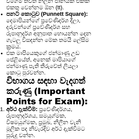
වගේම තවත් නිලීන ජානයක් එක්ක
එකතු වෙන්නම ඕන (tt).
පනට් කොටුව (Punnett Square):
දෙමාපියන්ගේ ප්‍රවේණිදර්ශ දීලා,
දරුවන්ගේ ප්‍රවේණිදර්ශ සහ
රූපානුදර්ශ අනුපාත හොයන්න දෙන
ගැටලු විසඳන්න මේක තමයි ලේසිම
ක්‍රමය.
එක මාපියෙකුගේ ජන්මාණු උඩ
පේළියේත්, අනෙක් මාපියාගේ
ජන්මාණු පැති තීරුවේත් ලියලා
කොටු පුරවන්න.
විභාගය සඳහා වැදගත්
කරුණු (Important
Points for Exam):
අර්ථ දැක්වීම්:
ප්‍රවේණිදර්ශය,
රූපානුදර්ශය, සමයුග්මක,
විෂමයුග්මක, ප්‍රමුඛ, නිලීන වැනි
මූලික පද නිවැරදිව අර්ථ දැක්වීමට
පුරුදු වන්න.