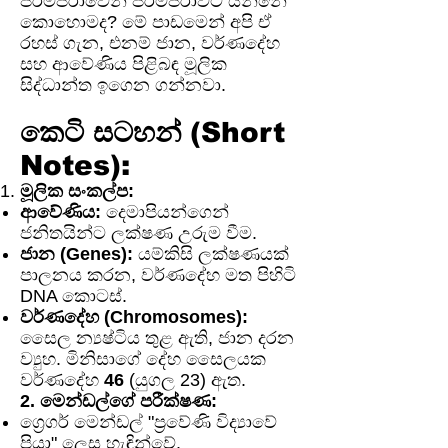
පරම්පරාවෙන් පරම්පරාවට යන්නේ
කොහොමද? මේ පාඩමෙන් අපි ඒ
රහස් ගැන, එනම් ජාන, වර්ණදේහ
සහ ආවේණිය පිළිබඳ මූලික
සිද්ධාන්ත ඉගෙන ගන්නවා.
කෙටි සටහන් (Short
Notes):
මූලික සංකල්ප:
ආවේණිය:
දෙමාපියන්ගෙන්
ජනිතයින්ට ලක්ෂණ උරුම වීම.
ජාන (Genes):
යම්කිසි ලක්ෂණයක්
පාලනය කරන, වර්ණදේහ මත පිහිටි
DNA කොටස්.
වර්ණදේහ (Chromosomes):
සෛල න්‍යෂ්ටිය තුළ ඇති, ජාන දරන
ව්‍යුහ. මිනිසාගේ දේහ සෛලයක
වර්ණදේහ
46
(යුගල 23) ඇත.
2. මෙන්ඩල්ගේ පරීක්ෂණ:
ග්‍රෙගර් මෙන්ඩල් "ප්‍රවේණි විද්‍යාවේ
පියා" ලෙස හැඳින්වේ.