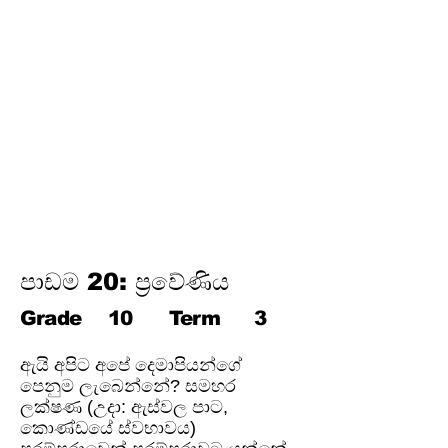
විද්‍යුත් උපකරණවල ජවය හා
ශක්තිය
ඉලෙක්ට්‍රොනික් විද්‍යාව
විද්‍යුත් රසායනය
විද්‍යුත් චුම්බකත්වය සහ විද්‍යුත්
චුම්බක ප්‍රේරණය
හයිඩ්‍රොකාබන හා ඒවායේ
ව්‍යුත්පන්න
ජෛවගෝලය
පාඩම 20: ප්‍රවේණිය
Grade
10
Term
3
ඇයි අපිට අපේ දෙමාපියන්ගේ
පෙනුම ලැබෙන්නේ? සමහර
ලක්ෂණ (උදා: ඇස්වල පාට,
කොණ්ඩයේ ස්වභාවය)