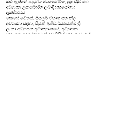
කර ඇත්තේ සිසුන්ට මගපෙන්වීම, පුහුණුව සහ
අධ්‍යයන උපායමාර්ග ලබාදී සහයෝගය
දැක්වීමටය.
කෙසේ වෙතත්, සියලුම විභාග සහ නිල
අවශ්‍යතා සඳහා, සිසුන් අනිවාර්යයෙන්ම ශ්‍රී
ලංකා අධ්‍යාපන අමාත්‍යාංශයේ, අධ්‍යාපන
ප්‍රකාශන දෙපාර්තමේන්තුව විසින් ප්‍රකාශයට පත්
කරන ලද නිල පෙළපොත් සහ සම්පත්
පරිශීලනය කළ යුතුය.
ජාතික විභාග සඳහා අන්තර්ගතයේ නිල බලය
ලත් මූලාශ්‍රය වනුයේ රජය විසින් නිකුත් කරනු
ලබන මෙම ප්‍රකාශනයි.