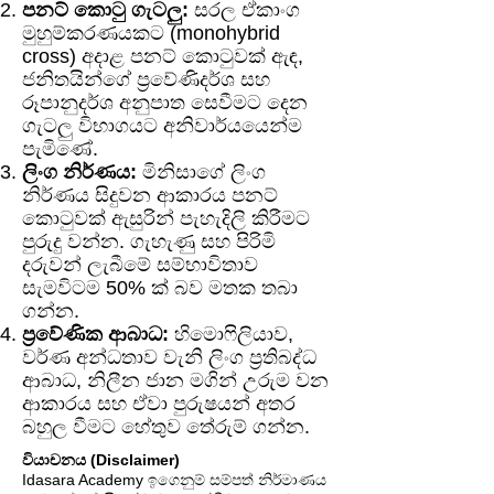
පනට් කොටු ගැටලු:
සරල ඒකාංග
මුහුම්කරණයකට (monohybrid
cross) අදාළ පනට් කොටුවක් ඇඳ,
ජනිතයින්ගේ ප්‍රවේණිදර්ශ සහ
රූපානුදර්ශ අනුපාත සෙවීමට දෙන
ගැටලු විභාගයට අනිවාර්යයෙන්ම
පැමිණේ.
ලිංග නිර්ණය:
මිනිසාගේ ලිංග
නිර්ණය සිදුවන ආකාරය පනට්
කොටුවක් ඇසුරින් පැහැදිලි කිරීමට
පුරුදු වන්න. ගැහැණු සහ පිරිමි
දරුවන් ලැබීමේ සම්භාවිතාව
සැමවිටම 50% ක් බව මතක තබා
ගන්න.
ප්‍රවේණික ආබාධ:
හිමොෆිලියාව,
වර්ණ අන්ධතාව වැනි ලිංග ප්‍රතිබද්ධ
ආබාධ, නිලීන ජාන මගින් උරුම වන
ආකාරය සහ ඒවා පුරුෂයන් අතර
බහුල වීමට හේතුව තේරුම් ගන්න.
වියාචනය (Disclaimer)
Idasara Academy ඉගෙනුම් සම්පත් නිර්මාණය