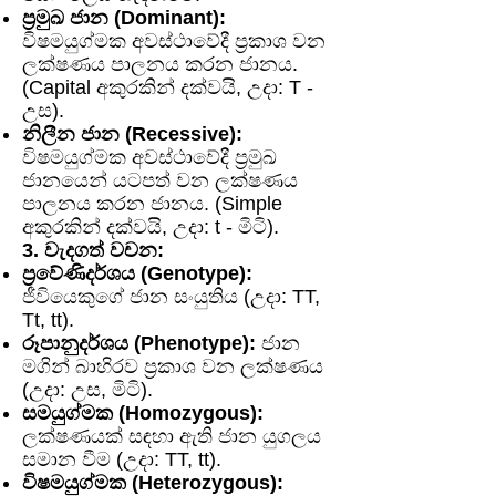
ප්‍රමුඛ ජාන (Dominant):
විෂමයුග්මක අවස්ථාවේදී ප්‍රකාශ වන
ලක්ෂණය පාලනය කරන ජානය.
(Capital අකුරකින් දක්වයි, උදා: T -
උස).
නිලීන ජාන (Recessive):
විෂමයුග්මක අවස්ථාවේදී ප්‍රමුඛ
ජානයෙන් යටපත් වන ලක්ෂණය
පාලනය කරන ජානය. (Simple
අකුරකින් දක්වයි, උදා: t - මිටි).
3. වැදගත් වචන:
ප්‍රවේණිදර්ශය (Genotype):
ජීවියෙකුගේ ජාන සංයුතිය (උදා: TT,
Tt, tt).
රූපානුදර්ශය (Phenotype):
ජාන
මගින් බාහිරව ප්‍රකාශ වන ලක්ෂණය
(උදා: උස, මිටි).
සමයුග්මක (Homozygous):
ලක්ෂණයක් සඳහා ඇති ජාන යුගලය
සමාන වීම (උදා: TT, tt).
විෂමයුග්මක (Heterozygous):