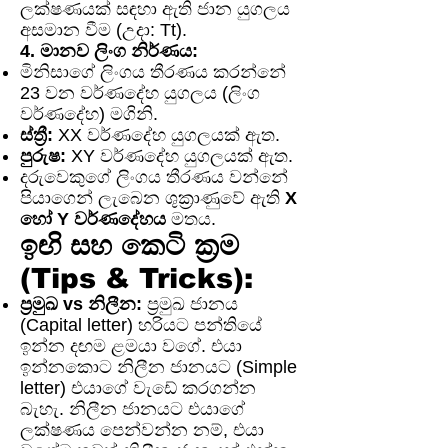
ලක්ෂණයක් සඳහා ඇති ජාන යුගලය
අසමාන වීම (උදා: Tt).
4. මානව ලිංග නිර්ණය:
මිනිසාගේ ලිංගය තීරණය කරන්නේ
23 වන වර්ණදේහ යුගලය (ලිංග
වර්ණදේහ) මගිනි.
ස්ත්‍රී:
XX වර්ණදේහ යුගලයක් ඇත.
පුරුෂ:
XY වර්ණදේහ යුගලයක් ඇත.
දරුවෙකුගේ ලිංගය තීරණය වන්නේ
පියාගෙන් ලැබෙන ශුක්‍රාණුවේ ඇති
X
හෝ Y වර්ණදේහය
මතය.
ඉඟි සහ කෙටි ක්‍රම
(Tips & Tricks):
ප්‍රමුඛ vs නිලීන:
ප්‍රමුඛ ජානය
(Capital letter) හරියට පන්තියේ
ඉන්න දඟම ළමයා වගේ. එයා
ඉන්නකොට නිලීන ජානයට (Simple
letter) එයාගේ වැඩේ කරගන්න
බැහැ. නිලීන ජානයට එයාගේ
ලක්ෂණය පෙන්වන්න නම්, එයා