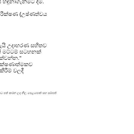
යි හඳුනාගැනීමට දීම.
ි නිරීක්ෂණ (උෂ්ණත්වය
ාදැයි උදාහරණ සහිතව
ක්ති මට්ටම් සටහනක්
දක්වන්න."
 පරීක්ෂණාත්මකව
රීම් වලදී
්‍රකාශයට පත් කරන ලද නිල පෙළපොත් සහ සම්පත්