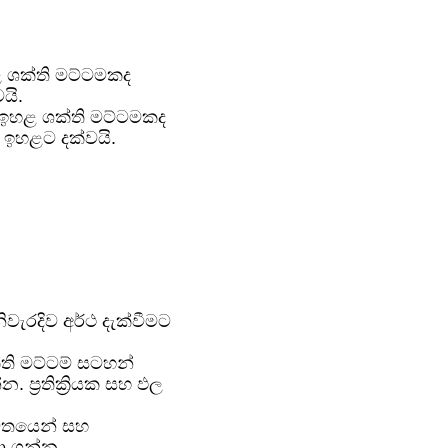
හළ ශක්ති මට්ටමකද
යි.
ඵල ඉහළ ශක්ති මට්ටමකද
ඉහළට දක්වයි.
ිවැරදිව අර්ථ දැක්වීමට
ක්ති මට්ටම් සටහන්
 ප්‍රතික්‍රියක සහ ඵල
ජීවිතයෙන් සහ
ා ගන්න.