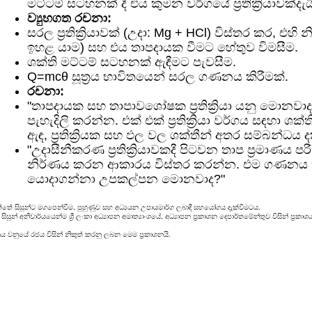
මට්ටම් සටහනක් දී එය කුමන වර්ගයේ ප්‍රතික්‍රියාවක්දැ
ව්‍යුහගත රචනා:
සරල ප්‍රතික්‍රියාවක් (උදා: Mg + HCl) විස්තර කර, එහ
ඉහළ යාම) සහ එය තාපදායක වීමට හේතුව විමසීම.
ශක්ති මට්ටම් සටහනක් ඇඳීමට පැවසීම.
Q=mcθ සූත්‍රය භාවිතයෙන් සරල ගණනය කිරීමක්.
රචනා:
"තාපදායක සහ තාපාවශෝෂක ප්‍රතික්‍රියා යනු මොනව
පැහැදිලි කරන්න. එක් එක් ප්‍රතික්‍රියා වර්ගය සඳහා ශ
ඇඳ, ප්‍රතික්‍රියක සහ ඵල වල ශක්තීන් අතර සම්බන්ධය 
"උදාසීනීකරණ ප්‍රතික්‍රියාවකදී පිටවන තාප ප්‍රමාණය
නිර්ණය කරන ආකාරය විස්තර කරන්න. එම ගණනය කි
යොදාගන්නා උපකල්පන මොනවාද?"
්තේ සිසුන්ට මගපෙන්වීම, පුහුණුව සහ අධ්‍යයන උපායමාර්ග ලබාදී සහයෝගය දැක්වීමටය.
සුන් අනිවාර්යයෙන්ම ශ්‍රී ලංකා අධ්‍යාපන අමාත්‍යාංශයේ, අධ්‍යාපන ප්‍රකාශන දෙපාර්තමේන්තුව විසින් ප
රය වනුයේ රජය විසින් නිකුත් කරනු ලබන මෙම ප්‍රකාශනයි.