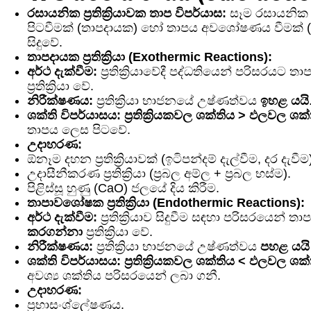
රසායනික ප්‍රතික්‍රියාවක තාප විපර්යාස:
සෑම රසායනික ප්‍
පිටවීමක් (තාපදායක) හෝ තාපය අවශෝෂණය වීමක්
සිදුවේ.
තාපදායක ප්‍රතික්‍රියා (Exothermic Reactions):
අර්ථ දැක්වීම:
ප්‍රතික්‍රියාවේදී පද්ධතියෙන් පරිසරයට ත
ප්‍රතික්‍රියා වේ.
නිරීක්ෂණය:
ප්‍රතික්‍රියා භාජනයේ උෂ්ණත්වය
ඉහළ යයි
ශක්ති විපර්යාසය:
ප්‍රතික්‍රියකවල ශක්තිය > ඵලවල ශක
තාපය ලෙස පිටවේ.
උදාහරණ:
ඕනෑම දහන ප්‍රතික්‍රියාවක් (ඉටිපන්දම් දැල්වීම, දර දැවීම
උදාසීනීකරණ ප්‍රතික්‍රියා (ප්‍රබල අම්ල + ප්‍රබල භස්ම).
පිළිස්සූ හුණු (CaO) ජලයේ දිය කිරීම.
තාපාවශෝෂක ප්‍රතික්‍රියා (Endothermic Reactions):
අර්ථ දැක්වීම:
ප්‍රතික්‍රියාව සිදුවීම සඳහා පරිසරයෙන් ත
කරගන්නා
ප්‍රතික්‍රියා වේ.
නිරීක්ෂණය:
ප්‍රතික්‍රියා භාජනයේ උෂ්ණත්වය
පහළ යයි
ශක්ති විපර්යාසය:
ප්‍රතික්‍රියකවල ශක්තිය < ඵලවල ශක
අවශ්‍ය ශක්තිය පරිසරයෙන් ලබා ගනී.
උදාහරණ:
ප්‍රභාසංශ්ලේෂණය.