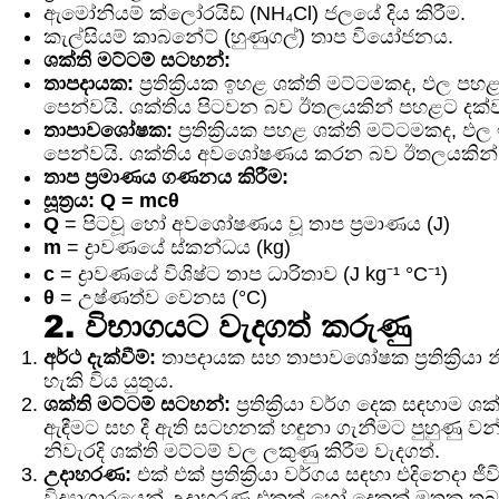
ඇමෝනියම් ක්ලෝරයිඩ් (NH₄Cl) ජලයේ දිය කිරීම.
කැල්සියම් කාබනේට් (හුණුගල්) තාප වියෝජනය.
ශක්ති මට්ටම් සටහන්:
තාපදායක:
ප්‍රතික්‍රියක ඉහළ ශක්ති මට්ටමකද, ඵල ප
පෙන්වයි. ශක්තිය පිටවන බව ඊතලයකින් පහළට දක්ව
තාපාවශෝෂක:
ප්‍රතික්‍රියක පහළ ශක්ති මට්ටමකද, 
පෙන්වයි. ශක්තිය අවශෝෂණය කරන බව ඊතලයකින් 
තාප ප්‍රමාණය ගණනය කිරීම:
සූත්‍රය:
Q = mcθ
Q
= පිටවූ හෝ අවශෝෂණය වූ තාප ප්‍රමාණය (J)
m
= ද්‍රාවණයේ ස්කන්ධය (kg)
c
= ද්‍රාවණයේ විශිෂ්ට තාප ධාරිතාව (J kg⁻¹ °C⁻¹)
θ
= උෂ්ණත්ව වෙනස (°C)
2. විභාගයට වැදගත් කරුණු
අර්ථ දැක්වීම්:
තාපදායක සහ තාපාවශෝෂක ප්‍රතික්‍රියා න
හැකි විය යුතුය.
ශක්ති මට්ටම් සටහන්:
ප්‍රතික්‍රියා වර්ග දෙක සඳහාම ශ
ඇඳීමට සහ දී ඇති සටහනක් හඳුනා ගැනීමට පුහුණු වන්න.
නිවැරදි ශක්ති මට්ටම් වල ලකුණු කිරීම වැදගත්.
උදාහරණ:
එක් එක් ප්‍රතික්‍රියා වර්ගය සඳහා එදිනෙදා 
විද්‍යාගාරයෙන් උදාහරණ එකක් හෝ දෙකක් මතක තබ