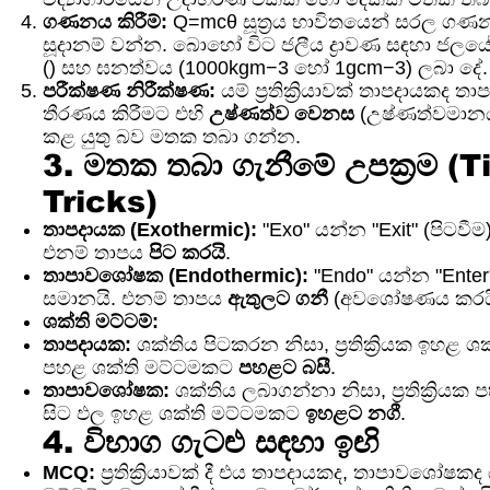
ගණනය කිරීම්:
Q=mcθ සූත්‍රය භාවිතයෙන් සරල ගණනය
සූදානම් වන්න. බොහෝ විට ජලීය ද්‍රාවණ සඳහා ජලයේ 
() සහ ඝනත්වය (1000kgm−3 හෝ 1gcm−3) ලබා දේ.
පරීක්ෂණ නිරීක්ෂණ:
යම් ප්‍රතික්‍රියාවක් තාපදායකද
තීරණය කිරීමට එහි
උෂ්ණත්ව වෙනස
(උෂ්ණත්වමානය
කළ යුතු බව මතක තබා ගන්න.
3. මතක තබා ගැනීමේ උපක්‍රම (T
Tricks)
තාපදායක (Exothermic):
"Exo" යන්න "Exit" (පිටවී
එනම් තාපය
පිට කරයි
.
තාපාවශෝෂක (Endothermic):
"Endo" යන්න "Enter
සමානයි. එනම් තාපය
ඇතුලට ගනී
(අවශෝෂණය කරයි
ශක්ති මට්ටම්:
තාපදායක:
ශක්තිය පිටකරන නිසා, ප්‍රතික්‍රියක ඉහළ 
පහළ ශක්ති මට්ටමකට
පහළට බසී
.
තාපාවශෝෂක:
ශක්තිය ලබාගන්නා නිසා, ප්‍රතික්‍රිය
සිට ඵල ඉහළ ශක්ති මට්ටමකට
ඉහළට නගී
.
4. විභාග ගැටළු සඳහා ඉඟි
MCQ:
ප්‍රතික්‍රියාවක් දී එය තාපදායකද, තාපාවශෝෂක