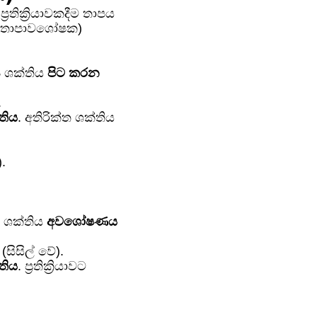
රතික්‍රියාවකදීම තාපය
 (තාපාවශෝෂක)
ාප ශක්තිය
පිට කරන
.
්තිය
. අතිරික්ත ශක්තිය
).
ාප ශක්තිය
අවශෝෂණය
(සිසිල් වේ).
්තිය
. ප්‍රතික්‍රියාවට