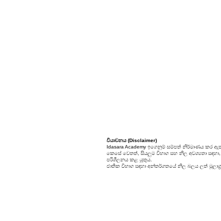
හයිඩ්‍රොකාබන හා ඒවායේ
ව්‍යුත්පන්න
ජෛවගෝලය
වියාචනය (Disclaimer)
Idasara Academy ඉගෙනුම් සම්පත් නිර්මාණය කර ඇත
කෙසේ වෙතත්, සියලුම විභාග සහ නිල අවශ්‍යතා සඳහා, සි
පරිශීලනය කළ යුතුය.
ජාතික විභාග සඳහා අන්තර්ගතයේ නිල බලය ලත් මූලාශ්‍