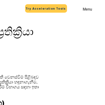
Try Acceleration Tools
Menu
ික්‍රියා
්ති වෙනස්වීම් පිළිබඳව
්‍රියා හඳුනාගැනීම,
ම් විභාගය සඳහා ඉතා
න)