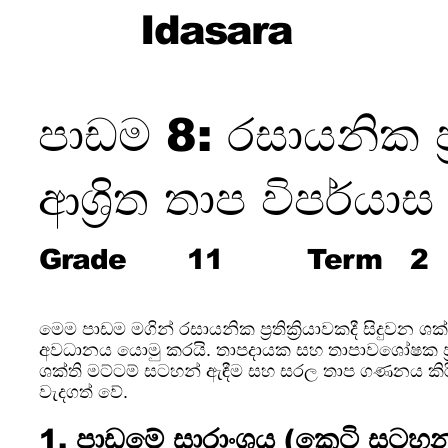
Idasara
පාඩම 8: රසායනික ප්‍රත
ආශ්‍රිත තාප විපර්යාස
Grade
11
Term
2
මෙම පාඩම මගින් රසායනික ප්‍රතික්‍රියාවකදී සිදුවන ශක
අවධානය යොමු කරයි. තාපදායක සහ තාපාවශෝෂක ප්‍රතික
ශක්ති මට්ටම් සටහන් ඇඳීම සහ සරල තාප ගණනය කිරී
වැදගත් වේ.
1. පාඩමේ සාරාංශය (කෙටි සටහ