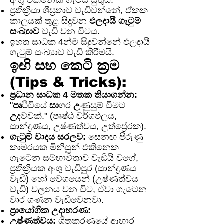
අංශු එකිනෙක ගැටිය යුතුය.
ප්‍රතික්‍රියා ශීඝ්‍රතාව වැඩිවන්නේ, ඒකක
කාලයක් තුළ සිදුවන
ඵලදායී ගැටුම්
සංඛ්‍යාව
වැඩි වන විටය.
ඉහත සාධක 4න්ම සිදුවන්නේ ඵලදායී
ගැටුම් සංඛ්‍යාව වැඩි කිරීමයි.
ඉඟි සහ කෙටි ක්‍රම
(Tips & Tricks):
ප්‍රධාන සාධක 4 මතක තියාගන්න:
"
පෘ
ථිවියේ
සා
ගර
උ
ණුසුම් වීමට
උ
දව්වක්." (පෘෂ්ඨ වර්ගඵලය,
සාන්ද්‍රණය, උෂ්ණත්වය, උත්ප්‍රේරක).
ගැටුම් වාදය සරලව:
සෙනඟ පිරුණු
කාමරයක මිනිසුන් එකිනෙක
ගැටෙන සම්භාවිතාව වැඩියි වගේ,
ප්‍රතික්‍රියක අංශු වැඩිපුර (සාන්ද්‍රණය
වැඩි) හෝ වේගයෙන් (උෂ්ණත්වය
වැඩි) චලනය වන විට, ඒවා ගැටෙන
වාර ගණන වැඩිවෙනවා.
ප්‍රායෝගික උදාහරණ:
උෂ්ණත්වය:
ශීතකරණයේ ආහාර