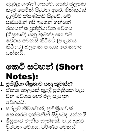
අවුරුදු ගණන් ගතවේ. යකඩ මලකඩ
කෑම සෙමින් සිදුවන අතර, ගිනිකූරක්
දැල්වීම ක්ෂණිකව සිදුවේ. මේ
පාඩමෙන් අපි ඉගෙන ගන්නේ
රසායනික ප්‍රතික්‍රියාවක වේගය
(ශීඝ්‍රතාව) යනු කුමක්ද සහ එම
වේගය වෙනස් කිරීමට (පාලනය
කිරීමට) බලපාන සාධක මොනවාද
යන්නයි.
කෙටි සටහන් (Short
Notes):
ප්‍රතික්‍රියා ශීඝ්‍රතාව යනු කුමක්ද?
ඒකක කාලයක් තුළදී ප්‍රතික්‍රියක වැය
වන වේගය හෝ ඵල සෑදෙන
වේගයයි.
සරලව කිව්වොත්, ප්‍රතික්‍රියාවක්
කොතරම් ඉක්මනින් සිදුවේද යන්නයි.
ශීඝ්‍රතාව මැනිය හැක්කේ: වායු බුබුළු
පිටවන වේගය, වර්ණය වෙනස්