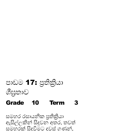
විද්‍යුත් උපකරණවල ජවය හා
ශක්තිය
ඉලෙක්ට්‍රොනික් විද්‍යාව
විද්‍යුත් රසායනය
විද්‍යුත් චුම්බකත්වය සහ විද්‍යුත්
චුම්බක ප්‍රේරණය
හයිඩ්‍රොකාබන හා ඒවායේ
ව්‍යුත්පන්න
ජෛවගෝලය
පාඩම 17: ප්‍රතික්‍රියා
ශීඝ්‍රතාව
Grade
10
Term
3
සමහර රසායනික ප්‍රතික්‍රියා
ඇසිල්ලකින් සිදුවන අතර, තවත්
සමහරක් සිදුවීමට දවස් ගණන්,