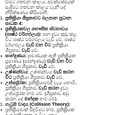
වීමට ගතවන කාලය, අවක්ෂේපයක්
සෑදීමට ගතවන කාලය වැනි දේ
නිරීක්ෂණය කිරීමෙනි.
ප්‍රතික්‍රියා ශීඝ්‍රතාවට බලපාන ප්‍රධාන
සාධක 4:
ප්‍රතික්‍රියකවල භෞතික ස්වභාවය
(පෘෂ්ඨ වර්ගඵලය):
ඝන ද්‍රව්‍ය කුඩු කළ
විට පෘෂ්ඨ වර්ගඵලය වැඩි වේ. පෘෂ්ඨ
වර්ගඵලය
වැඩි වන විට
ප්‍රතික්‍රියා
ශීඝ්‍රතාව
වැඩි
වේ.
සාන්ද්‍රණය:
ද්‍රාවණයක ඇති ප්‍රතික්‍රියක
ප්‍රමාණය (සාන්ද්‍රණය)
වැඩි වන විට
ප්‍රතික්‍රියා ශීඝ්‍රතාව
වැඩි
වේ.
උෂ්ණත්වය:
උෂ්ණත්වය
වැඩි කරන
විට
ප්‍රතික්‍රියා ශීඝ්‍රතාව
වැඩි
වේ.
උත්ප්‍රේරක:
ප්‍රතික්‍රියාවේදී වැය නොවී,
ප්‍රතික්‍රියා ශීඝ්‍රතාව
වැඩි කරන
ද්‍රව්‍ය
උත්ප්‍රේරක නම් වේ. (ශීඝ්‍රතාව අඩු
කරන දේ
මන්දක
නම් වේ).
ගැටුම් වාදය (Collision Theory):
ප්‍රතික්‍රියාවක් සිදුවීමට නම්, ප්‍රතික්‍රියක