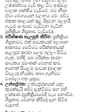
පැහැදිලි කිරීම ඉතා වැදගත්. (උදා:
උෂ්ණත්වය වැඩි කළ විට අණුවල
චාලක ශක්තිය වැඩිවේ. එම නිසා
ඒවා වේගයෙන් චලනය වේ. එවිට
ඒකක කාලයක් තුළ සිදුවන ඵලදායී
ගැටුම් සංඛ්‍යාව වැඩිවන බැවින්
ප්‍රතික්‍රියා ශීඝ්‍රතාව වැඩිවේ).
පරීක්ෂණ සැලසුම් කිරීම:
ප්‍රතික්‍රියා
ශීඝ්‍රතාවට එක් සාධකයක් බලපාන
ආකාරය සෙවීමට පරීක්ෂණයක්
සැලසුම් කරන ලෙස ඉල්ලා සිටිය
හැක. එහිදී, ඔබ පරීක්ෂා කරන
සාධකය පමණක් වෙනස් කර,
අනෙක් සියලුම සාධක (පාලක
විචල්‍ය) නියතව තබා ගැනීමට
වගබලා ගත යුතුය.
උත්ප්‍රේරක:
උත්ප්‍රේරකයක් යනු
කුමක්දැයි අර්ථ දැක්වීමට සහ එහි
ලක්ෂණ (ප්‍රතික්‍රියාවේදී වැය නොවීම,
ශීඝ්‍රතාව වෙනස් කිරීම) දැන සිටීම
වැදගත්.