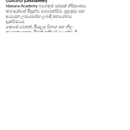
වියාචනය (Disclaimer)
Idasara Academy ඉගෙනුම් සම්පත් නිර්මාණය
කර ඇත්තේ සිසුන්ට මගපෙන්වීම, පුහුණුව සහ
අධ්‍යයන උපායමාර්ග ලබාදී සහයෝගය
දැක්වීමටය.
කෙසේ වෙතත්, සියලුම විභාග සහ නිල
අවශ්‍යතා සඳහා, සිසුන් අනිවාර්යයෙන්ම ශ්‍රී
ලංකා අධ්‍යාපන අමාත්‍යාංශයේ, අධ්‍යාපන
ප්‍රකාශන දෙපාර්තමේන්තුව විසින් ප්‍රකාශයට පත්
කරන ලද නිල පෙළපොත් සහ සම්පත්
පරිශීලනය කළ යුතුය.
ජාතික විභාග සඳහා අන්තර්ගතයේ නිල බලය
ලත් මූලාශ්‍රය වනුයේ රජය විසින් නිකුත් කරනු
ලබන මෙම ප්‍රකාශනයි.