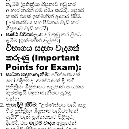
තැබීම (ප්‍රතික්‍රියා ශීඝ්‍රතාව අඩු කර
ආහාර නරක් වීම පමා කරයි). ප්‍රෙෂර්
කුකර් එකේ ඉක්මනින් ආහාර පිසීම
(උෂ්ණත්වය සහ පීඩනය වැඩි කර
ශීඝ්‍රතාව වැඩි කරයි).
පෘෂ්ඨ වර්ගඵලය:
දර කුඩු කර ලිපට
දැමීම (ඉක්මනින් දැල්වේ).
විභාගය සඳහා වැදගත්
කරුණු (Important
Points for Exam):
සාධක හඳුනාගැනීම:
පරීක්ෂණයක්
හෝ එදිනෙදා අවස්ථාවක් දී, එහි
ප්‍රතික්‍රියා ශීඝ්‍රතාවට බලපාන සාධකය
කුමක්දැයි හඳුනාගැනීමට පුරුදු
වන්න.
පැහැදිලි කිරීම:
"උෂ්ණත්වය වැඩි කළ
විට ප්‍රතික්‍රියා ශීඝ්‍රතාව වැඩිවන්නේ
ඇයි?" වැනි ප්‍රශ්නයකට පිළිතුරු
දීමේදී, එය
ගැටුම් වාදය
ඇසුරෙන්