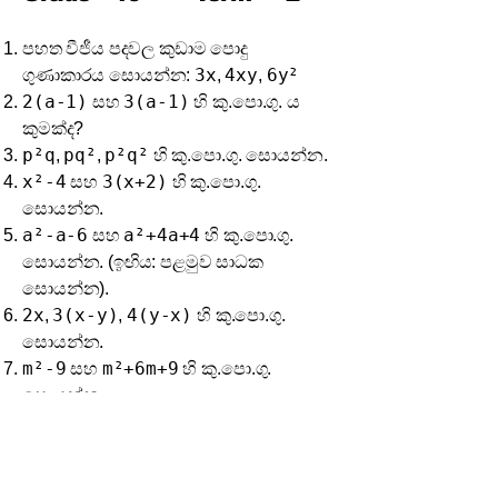
පහත වීජීය පදවල කුඩාම පොදු
3x
4xy
6y²
ගුණාකාරය සොයන්න:
,
,
2(a-1)
3(a-1)
සහ
හි කු.පො.ගු. ය
කුමක්ද?
p²q
pq²
p²q²
,
,
හි කු.පො.ගු. සොයන්න.
x²-4
3(x+2)
සහ
හි කු.පො.ගු.
සොයන්න.
a²-a-6
a²+4a+4
සහ
හි කු.පො.ගු.
සොයන්න. (ඉඟිය: පළමුව සාධක
සොයන්න).
2x
3(x-y)
4(y-x)
,
,
හි කු.පො.ගු.
සොයන්න.
m²-9
m²+6m+9
සහ
හි කු.පො.ගු.
සොයන්න.
4a²
6ab
9b²
,
,
හි කු.පො.ගු. සොයන්න.
x
(x+1)
(x+1)²
,
,
හි කු.පො.ගු.
සොයන්න.