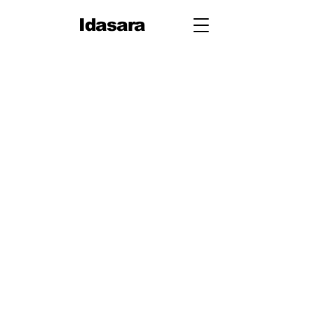
Idasara
10 ශ්‍රේණිය
පළමු වාරය
පරිමිතිය
වර්ග මූලය
භාග
ද්විපද ප්‍රකාශන
අංග සාම්‍යය
වර්ගඵලය
වර්ගජ ප්‍රකාශනවල සාධක
ත්‍රිකෝණ
ත්‍රිකෝණ II
ප්‍රතිලෝම සමානුපාත
දත්ත නිරූපණය