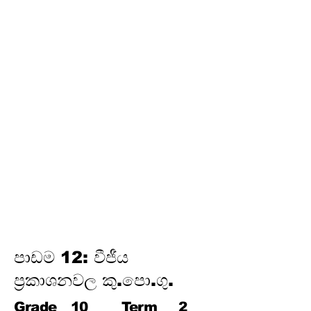
තෙවන වාරය
17.
පයිතගරස් ප්‍රමේයය
18.
ත්‍රිකෝණමිතිය
19.
න්‍යාස
20.
අසමානතා
21.
වෘත්ත චතුරස්‍ර
22.
ස්පර්ශක
23.
නිර්මාණ
24.
කුලක
25. සම්භාවිතාව
පාඩම 12: වීජීය
ප්‍රකාශනවල කු.පො.ගු.
Grade
10
Term
2