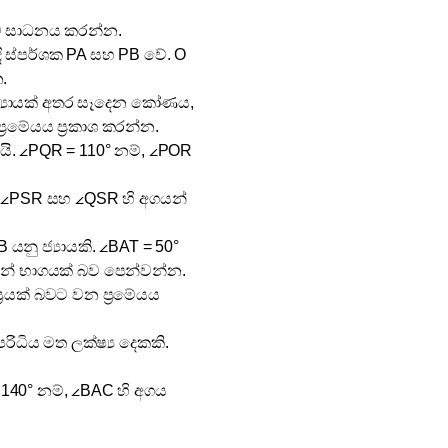
 බව සාධනය කරන්න.
ඳි ස්පර්ශක PA සහ PB වේ. O
න.
ජ්‍යායක් අතර සෑදෙන කෝණය,
මේයය ප්‍රකාශ කරන්න.
ිටයි. ∠PQR = 110° නම්, ∠POR
ේ. ∠PSR සහ ∠QSR හි අගයන්
 යනු ජ්‍යායකි. ∠BAT = 50°
රයෙන් භාගයක් බව පෙන්වන්න.
්‍රයක් බවට වන ප්‍රමේයය
රිධිය මත ලක්ෂ්‍ය දෙකකි.
 140° නම්, ∠BAC හි අගය