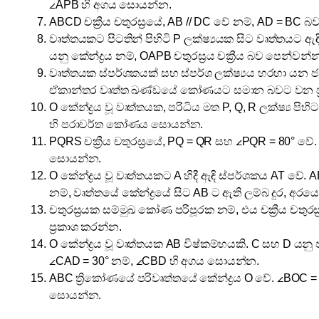
∠APB හි අගය සොයන්න.
ABCD චක්‍රීය චතුරස්‍රයේ, AB // DC වේ නම්, AD = BC
වෘත්තයකට පිටතින් පිහිටි P ලක්ෂ්‍යයක සිට වෘත්තයට ඇ
යනු කේන්ද්‍රය නම්, OAPB චතුරස්‍රය චක්‍රීය බව පෙන්වන්
වෘත්තයක ස්පර්ශකයක් සහ ස්පර්ශ ලක්ෂ්‍යය හරහා යන 
ඒකාන්තර වෘත්ත ඛණ්ඩයේ කෝණයට සමාන බවට වන ප්‍ර
O කේන්ද්‍රය වූ වෘත්තයක, පරිධිය මත P, Q, R ලක්ෂ්‍ය පිහ
හි පරාවර්ත කෝණය සොයන්න.
PQRS චක්‍රීය චතුරස්‍රයේ, PQ = QR සහ ∠PQR = 80° ව
සොයන්න.
O කේන්ද්‍රය වූ වෘත්තයකට A හිදී ඇඳි ස්පර්ශකය AT වේ. AB
නම්, වෘත්තයේ කේන්ද්‍රයේ සිට AB ට ඇති ලම්බ දුර, අ
චතුරස්‍රයක සම්මුඛ කෝණ පරිපූරක නම්, එය චක්‍රීය චතුරස
ප්‍රකාශ කරන්න.
O කේන්ද්‍රය වූ වෘත්තයක AB විෂ්කම්භයකි. C සහ D යනු ප
∠CAD = 30° නම්, ∠CBD හි අගය සොයන්න.
ABC ත්‍රිකෝණයේ පරිවෘත්තයේ කේන්ද්‍රය O වේ. ∠BOC =
සොයන්න.