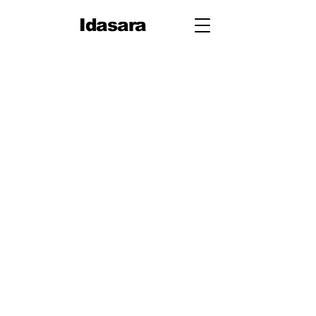
Idasara
10 ශ්‍රේණිය
පළමු වාරය
පරිමිතිය
වර්ග මූලය
භාග
ද්විපද ප්‍රකාශන
අංග සාම්‍යය
වර්ගඵලය
වර්ගජ ප්‍රකාශනවල සාධක
ත්‍රිකෝණ
ත්‍රිකෝණ II
ප්‍රතිලෝම සමානුපාත
දත්ත නිරූපණය