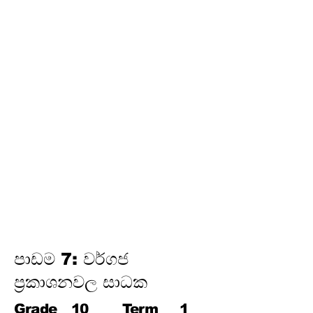
තෙවන වාරය
17.
පයිතගරස් ප්‍රමේයය
18.
ත්‍රිකෝණමිතිය
19.
න්‍යාස
20.
අසමානතා
21.
වෘත්ත චතුරස්‍ර
22.
ස්පර්ශක
23.
නිර්මාණ
24.
කුලක
25. සම්භාවිතාව
පාඩම 7: වර්ගජ
ප්‍රකාශනවල සාධක
Grade
10
Term
1