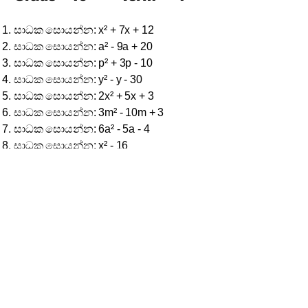
සාධක සොයන්න: x² + 7x + 12
සාධක සොයන්න: a² - 9a + 20
සාධක සොයන්න: p² + 3p - 10
සාධක සොයන්න: y² - y - 30
සාධක සොයන්න: 2x² + 5x + 3
සාධක සොයන්න: 3m² - 10m + 3
සාධක සොයන්න: 6a² - 5a - 4
සාධක සොයන්න: x² - 16
සාධක සොයන්න: 4y² - 25
සාධක සොයන්න: 9a² - b²
සාධක සොයන්න: 5p² - 45 (ඉඟිය: පළමුව
පොදු සාධකයක් ඉවතට ගන්න)
සාධක සොයන්න: (x + 2)² - 9
සාධක සොයන්න: 12 - x - x²
දිග (x+5) cm සහ වර්ගඵලය (x²+8x+15)
cm² වූ සෘජුකෝණාස්‍රයක පළල සඳහා
ප්‍රකාශනයක් සොයන්න.