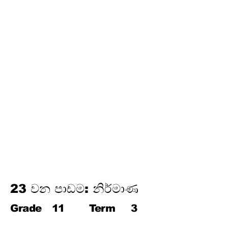
තෙවන වාරය
17.
පයිතගරස් ප්‍රමේයය
18.
ත්‍රිකෝණමිතිය
19.
න්‍යාස
20.
අසමානතා
21.
වෘත්ත චතුරස්‍ර
22.
ස්පර්ශක
23.
නිර්මාණ
24.
කුලක
25. සම්භාවිතාව
23 වන පාඩම: නිර්මාණ
Grade
11
Term
3