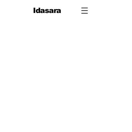
Idasara
10 ශ්‍රේණිය
පළමු වාරය
පරිමිතිය
වර්ග මූලය
භාග
ද්විපද ප්‍රකාශන
අංග සාම්‍යය
වර්ගඵලය
වර්ගජ ප්‍රකාශනවල සාධක
ත්‍රිකෝණ
ත්‍රිකෝණ II
ප්‍රතිලෝම සමානුපාත
දත්ත නිරූපණය