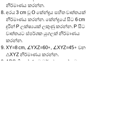
නිර්මාණය කරන්න.
අරය 3 cm වූ O කේන්ද්‍රය සහිත වෘත්තයක්
නිර්මාණය කරන්න. කේන්ද්‍රයේ සිට 6 cm
දුරින් P ලක්ෂ්‍යයක් ලකුණු කරන්න. P සිට
වෘත්තයට ස්පර්ශක යුගලක් නිර්මාණය
කරන්න.
XY=8 cm, ∠YXZ=60∘, ∠XYZ=45∘ වන
△XYZ නිර්මාණය කරන්න.
ABC ත්‍රිකෝණයට වර්ගඵලයෙන් සමාන
වන, AB පාදයම ආධාරක කොට, එක්
ශීර්ෂයක් AC පාදය මත පිහිටන △ABD
නිර්මාණය කරන්න.
AB=6 cm, AD=4 cm, ∠DAB=60∘ වන
ABCD සමාන්තරාස්‍රය නිර්මාණය කරන්න.
එම සමාන්තරාස්‍රයට වර්ගඵලයෙන් සමාන
වන, උස 3.5 cm වූ ත්‍රිකෝණයක්
නිර්මාණය කරන්න.
AB = 7 cm රේඛාවක් මත පිහිටි C