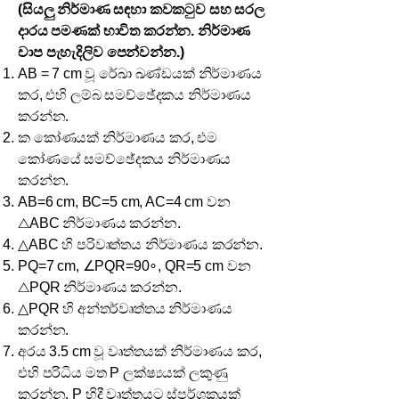
(සියලු නිර්මාණ සඳහා කවකටුව සහ සරල
දාරය පමණක් භාවිත කරන්න. නිර්මාණ
චාප පැහැදිලිව පෙන්වන්න.)
AB = 7 cm වූ රේඛා ඛණ්ඩයක් නිර්මාණය
කර, එහි ලම්බ සමච්ඡේදකය නිර්මාණය
කරන්න.
ක කෝණයක් නිර්මාණය කර, එම
කෝණයේ සමච්ඡේදකය නිර්මාණය
කරන්න.
AB=6 cm, BC=5 cm, AC=4 cm වන
△ABC නිර්මාණය කරන්න.
△ABC හි පරිවෘත්තය නිර්මාණය කරන්න.
PQ=7 cm, ∠PQR=90∘, QR=5 cm වන
△PQR නිර්මාණය කරන්න.
△PQR හි අන්තර්වෘත්තය නිර්මාණය
කරන්න.
අරය 3.5 cm වූ වෘත්තයක් නිර්මාණය කර,
එහි පරිධිය මත P ලක්ෂ්‍යයක් ලකුණු
කරන්න. P හිදී වෘත්තයට ස්පර්ශකයක්