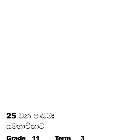
තෙවන වාරය
17.
පයිතගරස් ප්‍රමේයය
18.
ත්‍රිකෝණමිතිය
19.
න්‍යාස
20.
අසමානතා
21.
වෘත්ත චතුරස්‍ර
22.
ස්පර්ශක
23.
නිර්මාණ
24.
කුලක
25. සම්භාවිතාව
25 වන පාඩම:
සම්භාවිතාව
Grade
11
Term
3