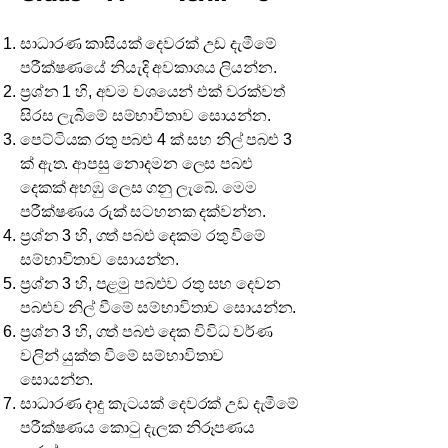
සාධාරණ කාසියක් දෙවරක් උඩ දැමීමේ
පරීක්ෂණයේ නියැදි අවකාශය ලියන්න.
ප්‍රශ්න 1 හි, අවම වශයෙන් එක් වරක්වත්
සිරස ලැබීමේ සම්භාවිතාව සොයන්න.
පෙට්ටියක රතු පබළු 4 ක් සහ නිල් පබළු 3
ක් ඇත. ආපසු නොදමන ලෙස පබළු
දෙකක් අහඹු ලෙස ගනු ලැබේ. මෙම
පරීක්ෂණය රුක් සටහනක දක්වන්න.
ප්‍රශ්න 3 හි, ගත් පබළු දෙකම රතු වීමේ
සම්භාවිතාව සොයන්න.
ප්‍රශ්න 3 හි, පළමු පබළුව රතු සහ දෙවන
පබළුව නිල් වීමේ සම්භාවිතාව සොයන්න.
ප්‍රශ්න 3 හි, ගත් පබළු දෙක විවිධ වර්ණ
වලින් යුක්ත වීමේ සම්භාවිතාව
සොයන්න.
සාධාරණ දාදු කැටයක් දෙවරක් උඩ දැමීමේ
පරීක්ෂණය කොටු දැලක නිරූපණය