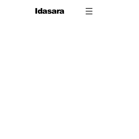
Idasara
10 ශ්‍රේණිය
පළමු වාරය
පරිමිතිය
වර්ග මූලය
භාග
ද්විපද ප්‍රකාශන
අංග සාම්‍යය
වර්ගඵලය
වර්ගජ ප්‍රකාශනවල සාධක
ත්‍රිකෝණ
ත්‍රිකෝණ II
ප්‍රතිලෝම සමානුපාත
දත්ත නිරූපණය