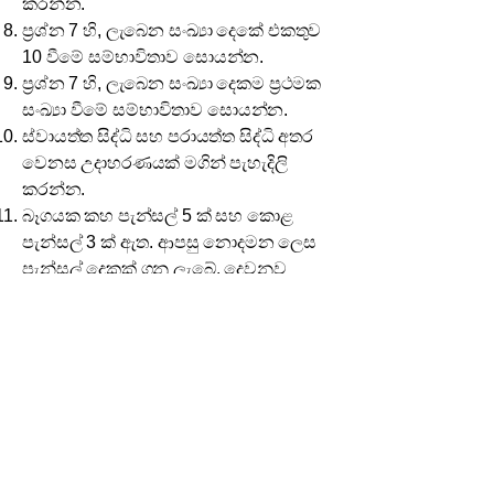
කරන්න.
ප්‍රශ්න 7 හි, ලැබෙන සංඛ්‍යා දෙකේ එකතුව
10 වීමේ සම්භාවිතාව සොයන්න.
ප්‍රශ්න 7 හි, ලැබෙන සංඛ්‍යා දෙකම ප්‍රථමක
සංඛ්‍යා වීමේ සම්භාවිතාව සොයන්න.
ස්වායත්ත සිද්ධි සහ පරායත්ත සිද්ධි අතර
වෙනස උදාහරණයක් මගින් පැහැදිලි
කරන්න.
බෑගයක කහ පැන්සල් 5 ක් සහ කොළ
පැන්සල් 3 ක් ඇත. ආපසු නොදමන ලෙස
පැන්සල් දෙකක් ගනු ලැබේ. දෙවනුව
ගන්නා පැන්සල කොළ පැහැ වීමේ
සම්භාවිතාව සොයන්න.
ප්‍රශ්න 11 හි, අවම වශයෙන් එක් කහ
පැන්සලක්වත් ලැබීමේ සම්භාවිතාව
සොයන්න.
A සහ B යනු ස්වායත්ත සිද්ධි දෙකකි.
P(A)=0.5 සහ P(B)=0.4 නම්, P(A∩B)
සොයන්න.