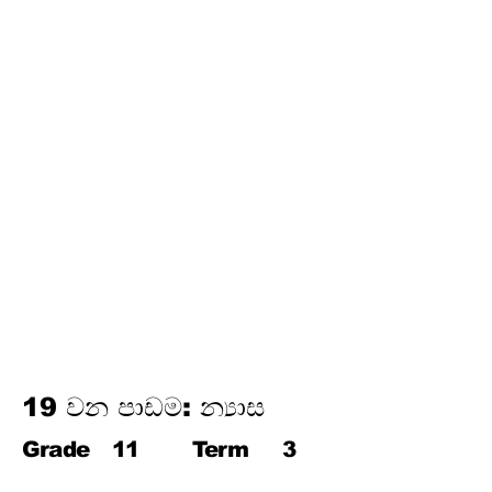
තෙවන වාරය
17.
පයිතගරස් ප්‍රමේයය
18.
ත්‍රිකෝණමිතිය
19.
න්‍යාස
20.
අසමානතා
21.
වෘත්ත චතුරස්‍ර
22.
ස්පර්ශක
23.
නිර්මාණ
24.
කුලක
25. සම්භාවිතාව
19 වන පාඩම: න්‍යාස
Grade
11
Term
3