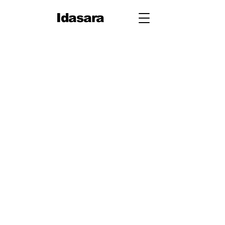
Idasara
10 ශ්‍රේණිය
පළමු වාරය
පරිමිතිය
වර්ග මූලය
භාග
ද්විපද ප්‍රකාශන
අංග සාම්‍යය
වර්ගඵලය
වර්ගජ ප්‍රකාශනවල සාධක
ත්‍රිකෝණ
ත්‍රිකෝණ II
ප්‍රතිලෝම සමානුපාත
දත්ත නිරූපණය