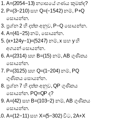
A=(2054−13) න්‍යාසයේ ගණය කුමක්ද?
P=(3−210) සහ Q=(−1542) නම්, P+Q
සොයන්න.
ප්‍රශ්න 2 හි දත්ත අනුව, P−Q සොයන්න.
A=(41−25) නම්, සොයන්න.
(x+124y−1)=(5247) නම්, x සහ y හි
අගයන් සොයන්න.
A=(2314) සහ B=(15) නම්, AB ගුණිතය
සොයන්න.
P=(3125) සහ Q=(1−204) නම්, PQ
ගුණිතය සොයන්න.
ප්‍රශ්න 7 හි දත්ත අනුව, QP ගුණිතය
සොයන්න. PQ=QP ද?
A=(42) සහ B=(103−2) නම්, AB ගුණිතය
සොයන්න.
A=(12−11) සහ X=(5−302) විට, 2A+X
සොයන්න.
I යනු ගණය 2×2 වූ ඒකක න්‍යාසය නම්, I2
සොයන්න.