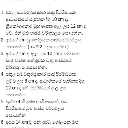
පතුල සමචතුරස්‍රාකාර ඍජු පිරමීඩයක
ආධාරකයේ පැත්තක දිග 10 cm ද,
ත්‍රිකෝණාකාර මුහුණතක ඇල උස 12 cm ද
වේ. එහි මුළු පෘෂ්ඨ වර්ගඵලය සොයන්න.
අරය 7 cm වූ ගෝලයක පෘෂ්ඨ වර්ගඵලය
සොයන්න. (π=722​ ලෙස ගන්න.)
අරය 7 cm ද, ඇල උස 10 cm ද වන ඝන
ඍජු වෘත්ත කේතුවක වක්‍ර පෘෂ්ඨයේ
වර්ගඵලය සොයන්න.
පතුල සමචතුරස්‍රාකාර ඍජු පිරමීඩයක
ලම්බ උස 8 cm ද, ආධාරකයේ පැත්තක දිග
12 cm ද වේ. පිරමීඩයේ ඇල උස
සොයන්න.
ප්‍රශ්න 4 හි දත්ත භාවිතයෙන්, එම
පිරමීඩයේ මුළු පෘෂ්ඨ වර්ගඵලය
සොයන්න.
අරය 14 cm වූ ඝන අර්ධ ගෝලයක මුළු