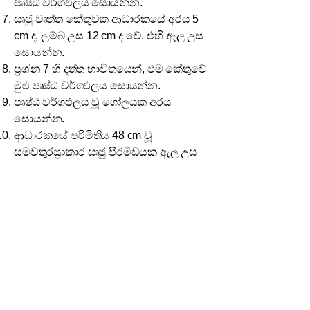
පෘෂ්ඨ වර්ගඵලය සොයන්න.
ඍජු වෘත්ත කේතුවක ආධාරකයේ අරය 5
cm ද, ලම්බ උස 12 cm ද වේ. එහි ඇල උස
සොයන්න.
ප්‍රශ්න 7 හි දත්ත භාවිතයෙන්, එම කේතුවේ
මුළු පෘෂ්ඨ වර්ගඵලය සොයන්න.
පෘෂ්ඨ වර්ගඵලය වූ ගෝලයක අරය
සොයන්න.
ආධාරකයේ පරිමිතිය 48 cm වූ
සමචතුරස්‍රාකාර ඍජු පිරමීඩයක ඇල උස
10 cm වේ. එහි මුළු පෘෂ්ඨ වර්ගඵලය
සොයන්න.
ඍජු වෘත්ත කේතුවක වක්‍ර පෘෂ්ඨයේ
වර්ගඵලය 550cm2 ද, එහි ආධාරකයේ
අරය 7 cm ද වේ. කේතුවේ ඇල උස
සොයන්න.
ප්‍රශ්න 11 හි දත්ත ඇසුරෙන් කේතුවේ ලම්බ
උස සොයන්න.
ආධාරකයේ පැත්තක දිග 10 cm වූ