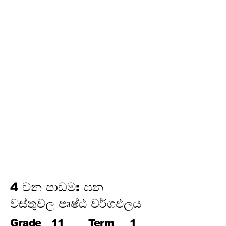
තෙවන වාරය
17.
පයිතගරස් ප්‍රමේයය
18.
ත්‍රිකෝණමිතිය
19.
න්‍යාස
20.
අසමානතා
21.
වෘත්ත චතුරස්‍ර
22.
ස්පර්ශක
23.
නිර්මාණ
24.
කුලක
25. සම්භාවිතාව
4 වන පාඩම: ඝන
වස්තුවල පෘෂ්ඨ වර්ගඵලය
Grade
11
Term
1