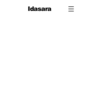
Idasara
10 ශ්‍රේණිය
පළමු වාරය
පරිමිතිය
වර්ග මූලය
භාග
ද්විපද ප්‍රකාශන
අංග සාම්‍යය
වර්ගඵලය
වර්ගජ ප්‍රකාශනවල සාධක
ත්‍රිකෝණ
ත්‍රිකෝණ II
ප්‍රතිලෝම සමානුපාත
දත්ත නිරූපණය