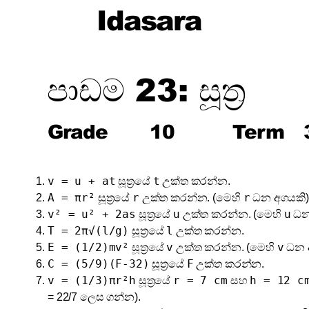
Idasara
පාඩම 23: සූත්‍ර
Grade
10
Term
v = u + at
t
සූත්‍රයේ
උක්ත කරන්න.
A = πr²
r
r
සූත්‍රයේ
උක්ත කරන්න. (මෙහි
ධන අගයකි)
v² = u² + 2as
u
u
සූත්‍රයේ
උක්ත කරන්න. (මෙහි
ධන
T = 2π√(l/g)
l
සූත්‍රයේ
උක්ත කරන්න.
E = (1/2)mv²
v
v
සූත්‍රයේ
උක්ත කරන්න. (මෙහි
ධන 
C = (5/9)(F-32)
F
සූත්‍රයේ
උක්ත කරන්න.
v = (1/3)πr²h
r = 7 cm
h = 12 c
සූත්‍රයේ
සහ
= 22/7 ලෙස ගන්න).