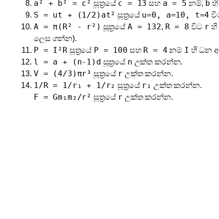
a² + b² = c²
c = 13
a = 5
b
සූත්‍රයේ
සහ
නම්,
හ
S = ut + (1/2)at²
u=0, a=10, t=4
සූත්‍රයේ
ව
A = π(R² - r²)
A = 132
R = 8
r
සූත්‍රයේ
,
විට
හි
ලෙස ගන්න).
P = I²R
P = 100
R = 4
I
සූත්‍රයේ
සහ
නම්
හි ධන 
l = a + (n-1)d
n
සූත්‍රයේ
උක්ත කරන්න.
V = (4/3)πr³
r
සූත්‍රයේ
උක්ත කරන්න.
1/R = 1/r₁ + 1/r₂
r₁
සූත්‍රයේ
උක්ත කරන්න.
F = Gm₁m₂/r²
r
සූත්‍රයේ
උක්ත කරන්න.