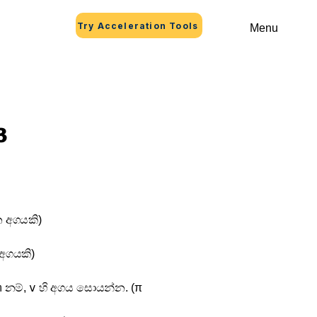
Try Acceleration Tools
Menu
3
 අගයකි)
අගයකි)
m
v
නම්,
හි අගය සොයන්න. (π