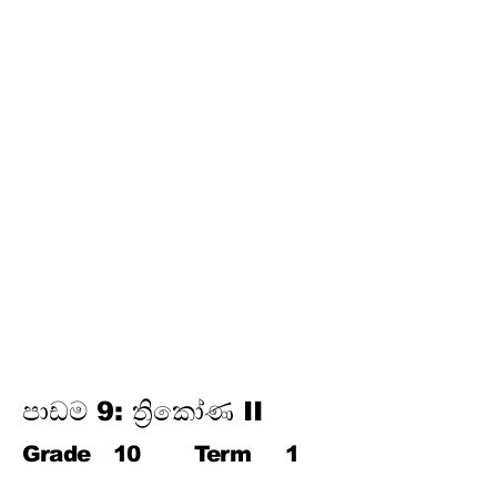
තෙවන වාරය
17.
පයිතගරස් ප්‍රමේයය
18.
ත්‍රිකෝණමිතිය
19.
න්‍යාස
20.
අසමානතා
21.
වෘත්ත චතුරස්‍ර
22.
ස්පර්ශක
23.
නිර්මාණ
24.
කුලක
25. සම්භාවිතාව
පාඩම 9: ත්‍රිකෝණ II
Grade
10
Term
1