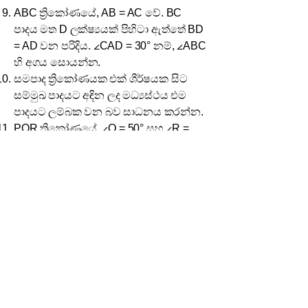
ABC ත්‍රිකෝණයේ, AB = AC වේ. BC
පාදය මත D ලක්ෂ්‍යයක් පිහිටා ඇත්තේ BD
= AD වන පරිදිය. ∠CAD = 30° නම්, ∠ABC
හි අගය සොයන්න.
සමපාද ත්‍රිකෝණයක එක් ශීර්ෂයක සිට
සම්මුඛ පාදයට අඳින ලද මධ්‍යස්ථය එම
පාදයට ලම්බක වන බව සාධනය කරන්න.
PQR ත්‍රිකෝණයේ, ∠Q = 50° සහ ∠R =
80° වේ. මෙම ත්‍රිකෝණයේ දිගම පාදය සහ
කෙටිම පාදය නම් කරන්න. හේතු
දක්වන්න.
ABCD චතුරස්‍රයේ, AB = AD සහ CB =
CD වේ. AC මගින් ∠A සහ ∠C යන කෝණ
සමච්ඡේදනය වන බව සාධනය කරන්න.
ABC ත්‍රිකෝණයේ, ∠B හි සමච්ඡේදකය
AC පාදය D හිදී හමුවේ. AD = BD නම්,
∠ACB = (1/2) ∠BAC බව පෙන්වන්න.
XYZ ත්‍රිකෝණයේ XY = XZ වේ. YZ පාදය