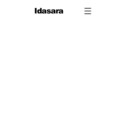
Idasara
10 ශ්‍රේණිය
පළමු වාරය
පරිමිතිය
වර්ග මූලය
භාග
ද්විපද ප්‍රකාශන
අංග සාම්‍යය
වර්ගඵලය
වර්ගජ ප්‍රකාශනවල සාධක
ත්‍රිකෝණ
ත්‍රිකෝණ II
ප්‍රතිලෝම සමානුපාත
දත්ත නිරූපණය