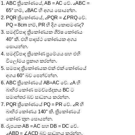
ABC ත්‍රිකෝණයේ, AB = AC වේ. ∠ABC =
65° නම්, ∠BAC හි අගය සොයන්න.
PQR ත්‍රිකෝණයේ, ∠PQR = ∠PRQ වේ.
PQ = 8cm නම්, PR හි දිග කොපමණද?
සමද්විපාද ත්‍රිකෝණයක ශීර්ෂ කෝණය
40° කි. එහි පාදස්ථ කෝණයක අගය
සොයන්න.
සමද්විපාද ත්‍රිකෝණ ප්‍රමේයය සහ එහි
විලෝමය ප්‍රකාශ කරන්න.
සමපාද ත්‍රිකෝණයක එක් එක් කෝණයේ
අගය 60° බව පෙන්වන්න.
ABC ත්‍රිකෝණයේ AB=AC වේ. ∠A හි
බාහිර කෝණ සමච්ඡේදකය BC ට
සමාන්තර බව සාධනය කරන්න.
PQR ත්‍රිකෝණයේ PQ = PR වේ. ∠R හි
බාහිර කෝණය 140° කි. ත්‍රිකෝණයේ
කෝණ තුන සොයන්න.
රූපයක AB = AC සහ DB = DC වේ.
∠ABD = ∠ACD බව සාධනය කරන්න.