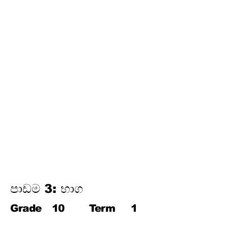
තෙවන වාරය
17.
පයිතගරස් ප්‍රමේයය
18.
ත්‍රිකෝණමිතිය
19.
න්‍යාස
20.
අසමානතා
21.
වෘත්ත චතුරස්‍ර
22.
ස්පර්ශක
23.
නිර්මාණ
24.
කුලක
25. සම්භාවිතාව
පාඩම 3: භාග
Grade
10
Term
1