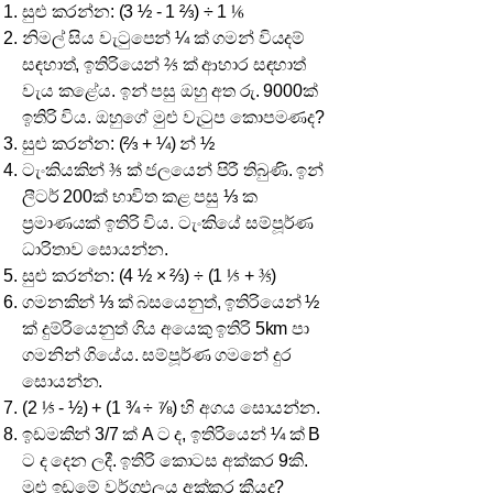
සුළු කරන්න: (3 ½ - 1 ⅔) ÷ 1 ⅙
නිමල් සිය වැටුපෙන් ¼ ක් ගමන් වියදම්
සඳහාත්, ඉතිරියෙන් ⅖ ක් ආහාර සඳහාත්
වැය කළේය. ඉන් පසු ඔහු අත රු. 9000ක්
ඉතිරි විය. ඔහුගේ මුළු වැටුප කොපමණද?
සුළු කරන්න: (⅔ + ¼) න් ½
ටැංකියකින් ⅗ ක් ජලයෙන් පිරී තිබුණි. ඉන්
ලීටර් 200ක් භාවිත කළ පසු ⅓ ක
ප්‍රමාණයක් ඉතිරි විය. ටැංකියේ සම්පූර්ණ
ධාරිතාව සොයන්න.
සුළු කරන්න: (4 ½ × ⅔) ÷ (1 ⅕ + ⅗)
ගමනකින් ⅓ ක් බසයෙනුත්, ඉතිරියෙන් ½
ක් දුම්රියෙනුත් ගිය අයෙකු ඉතිරි 5km පා
ගමනින් ගියේය. සම්පූර්ණ ගමනේ දුර
සොයන්න.
(2 ⅕ - ½) + (1 ¾ ÷ ⅞) හි අගය සොයන්න.
ඉඩමකින් 3/7 ක් A ට ද, ඉතිරියෙන් ¼ ක් B
ට ද දෙන ලදී. ඉතිරි කොටස අක්කර 9කි.
මුළු ඉඩමේ වර්ගඵලය අක්කර කීයද?