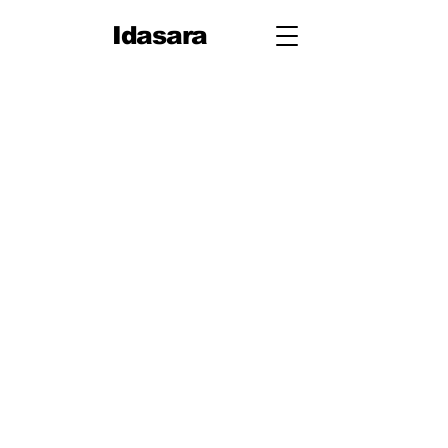
Idasara
10 ශ්‍රේණිය
පළමු වාරය
පරිමිතිය
වර්ග මූලය
භාග
ද්විපද ප්‍රකාශන
අංග සාම්‍යය
වර්ගඵලය
වර්ගජ ප්‍රකාශනවල සාධක
ත්‍රිකෝණ
ත්‍රිකෝණ II
ප්‍රතිලෝම සමානුපාත
දත්ත නිරූපණය