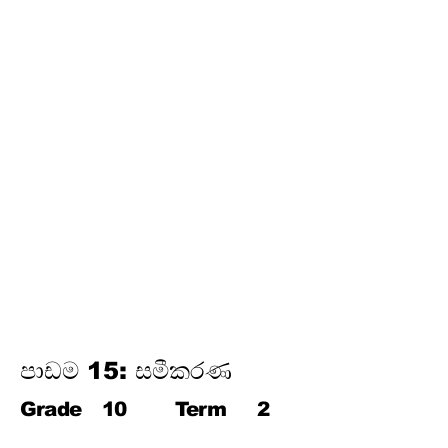
තෙවන වාරය
17.
පයිතගරස් ප්‍රමේයය
18.
ත්‍රිකෝණමිතිය
19.
න්‍යාස
20.
අසමානතා
21.
වෘත්ත චතුරස්‍ර
22.
ස්පර්ශක
23.
නිර්මාණ
24.
කුලක
25. සම්භාවිතාව
පාඩම 15: සමීකරණ
Grade
10
Term
2