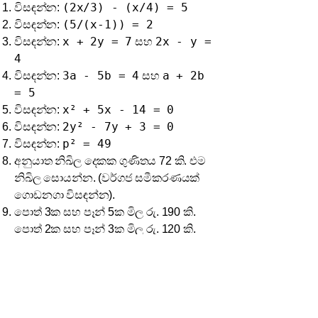
(2x/3) - (x/4) = 5
විසඳන්න:
(5/(x-1)) = 2
විසඳන්න:
x + 2y = 7
2x - y =
විසඳන්න:
සහ
4
3a - 5b = 4
a + 2b
විසඳන්න:
සහ
= 5
x² + 5x - 14 = 0
විසඳන්න:
2y² - 7y + 3 = 0
විසඳන්න:
p² = 49
විසඳන්න:
අනුයාත නිඛිල දෙකක ගුණිතය 72 කි. එම
නිඛිල සොයන්න. (වර්ගජ සමීකරණයක්
ගොඩනගා විසඳන්න).
පොත් 3ක සහ පෑන් 5ක මිල රු. 190 කි.
පොත් 2ක සහ පෑන් 3ක මිල රු. 120 කි.
පොතක සහ පෑනක මිල වෙන වෙනම
සොයන්න.
x² - 8x = 0
විසඳන්න:
(x-3)/2 + x/5 = 3
විසඳන්න:
y = 2x - 1
3x + 2y
විසඳන්න:
සහ