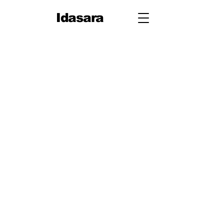
Idasara
10 ශ්‍රේණිය
පළමු වාරය
පරිමිතිය
වර්ග මූලය
භාග
ද්විපද ප්‍රකාශන
අංග සාම්‍යය
වර්ගඵලය
වර්ගජ ප්‍රකාශනවල සාධක
ත්‍රිකෝණ
ත්‍රිකෝණ II
ප්‍රතිලෝම සමානුපාත
දත්ත නිරූපණය