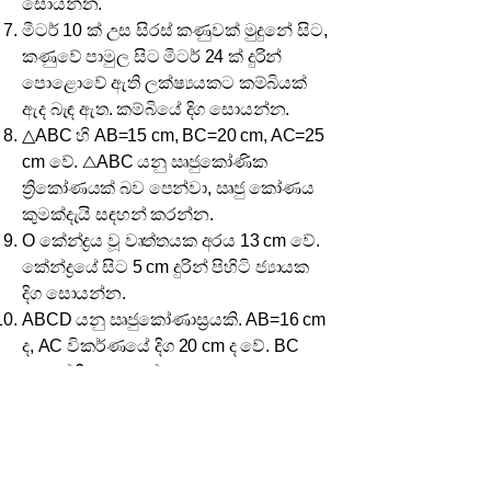
සොයන්න.
මීටර් 10 ක් උස සිරස් කණුවක් මුදුනේ සිට,
කණුවේ පාමුල සිට මීටර් 24 ක් දුරින්
පොළොවේ ඇති ලක්ෂ්‍යයකට කම්බියක්
ඇද බැඳ ඇත. කම්බියේ දිග සොයන්න.
△ABC හි AB=15 cm, BC=20 cm, AC=25
cm වේ. △ABC යනු ඍජුකෝණික
ත්‍රිකෝණයක් බව පෙන්වා, ඍජු කෝණය
කුමක්දැයි සඳහන් කරන්න.
O කේන්ද්‍රය වූ වෘත්තයක අරය 13 cm වේ.
කේන්ද්‍රයේ සිට 5 cm දුරින් පිහිටි ජ්‍යායක
දිග සොයන්න.
ABCD යනු ඍජුකෝණාස්‍රයකි. AB=16 cm
ද, AC විකර්ණයේ දිග 20 cm ද වේ. BC
පාදයේ දිග සොයන්න.
△PQR හි, PQ=QR=10 cm වන සමද්විපාද
ත්‍රිකෝණයකි. P සිට QR ට ඇඳි ලම්බයේ
දිග 8 cm වේ. QR පාදයේ දිග සොයන්න.
ABC ත්‍රිකෝණයේ, A සිට BC ට ඇඳි