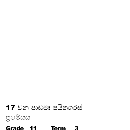
තෙවන වාරය
17.
පයිතගරස් ප්‍රමේයය
18.
ත්‍රිකෝණමිතිය
19.
න්‍යාස
20.
අසමානතා
21.
වෘත්ත චතුරස්‍ර
22.
ස්පර්ශක
23.
නිර්මාණ
24.
කුලක
25. සම්භාවිතාව
17 වන පාඩම: පයිතගරස්
ප්‍රමේයය
Grade
11
Term
3