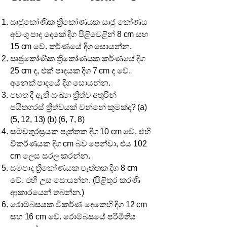
ඍජුකෝණික ත්‍රිකෝණයක ඍජු කෝණය
අඩංගු පාද දෙකේ දිග පිළිවෙළින් 8 cm සහ
15 cm වේ. කර්ණයේ දිග සොයන්න.
ඍජුකෝණික ත්‍රිකෝණයක කර්ණයේ දිග
25 cm ද, එක් පාදයක දිග 7 cm ද වේ.
අනෙක් පාදයේ දිග සොයන්න.
පහත දී ඇති සංඛ්‍යා ත්‍රිත්ව අතුරින්
පයිතගරස් ත්‍රිත්වයක් වන්නේ කුමක්ද? (a)
(5, 12, 13) (b) (6, 7, 8)
සමචතුරස්‍රයක පැත්තක දිග 10 cm වේ. එහි
විකර්ණයක දිග cm බව පෙන්වා, එය 102​
cm ලෙස සරල කරන්න.
සමපාද ත්‍රිකෝණයක පැත්තක දිග 8 cm
වේ. එහි උස සොයන්න. (පිළිතුර කරණි
ආකාරයෙන් තබන්න.)
රොම්බසයක විකර්ණ දෙකෙහි දිග 12 cm
සහ 16 cm වේ. රොම්බසයේ පරිමිතිය