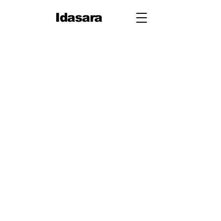
Idasara
10 ශ්‍රේණිය
පළමු වාරය
පරිමිතිය
වර්ග මූලය
භාග
ද්විපද ප්‍රකාශන
අංග සාම්‍යය
වර්ගඵලය
වර්ගජ ප්‍රකාශනවල සාධක
ත්‍රිකෝණ
ත්‍රිකෝණ II
ප්‍රතිලෝම සමානුපාත
දත්ත නිරූපණය