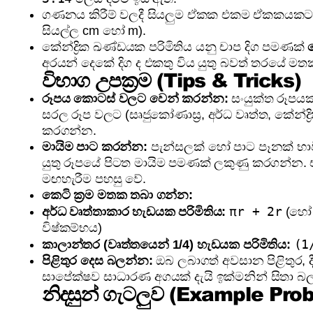
ගණනය කිරීම් වලදී සියලුම ඒකක එකම ඒකකයකට 
සියල්ල cm හෝ m).
කේන්ද්‍රික ඛණ්ඩයක පරිමිතිය යනු චාප දිග පමණක්
අරයන් දෙකේ දිග ද එකතු විය යුතු බවත් තරයේ ම
විභාග උපක්‍රම (Tips & Tricks)
රූපය කොටස් වලට වෙන් කරන්න:
සංයුක්ත රූපයක්
සරල රූප වලට (සෘජුකෝණාස්‍ර, අර්ධ වෘත්ත, කේන්ද්‍
කරගන්න.
මායිම පාට කරන්න:
පැන්සලක් හෝ පාට පෑනක් භාවි
යුතු රූපයේ පිටත මායිම පමණක් ලකුණු කරගන්න. එ
මඟහැරීම පහසු වේ.
කෙටි ක්‍රම මතක තබා ගන්න:
πr + 2r
අර්ධ වෘත්තාකාර හැඩයක පරිමිතිය:
(හ
විෂ්කම්භය)
(1
කාලාන්තර (වෘත්තයෙන් 1/4) හැඩයක පරිමිතිය:
පිළිතුර දෙස බලන්න:
ඔබ ලබාගත් අවසාන පිළිතුර, ද
සාපේක්ෂව සාධාරණ අගයක් දැයි ඉක්මනින් සිතා බ
නිදසුන් ගැටලුව (Example Pro