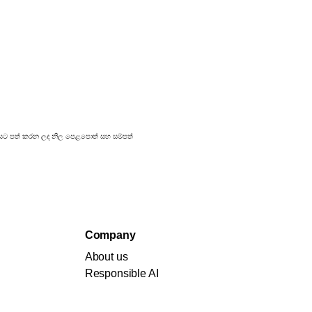
්‍රකාශයට පත් කරන ලද නිල පෙළපොත් සහ සම්පත්
Company
About us
Responsible AI