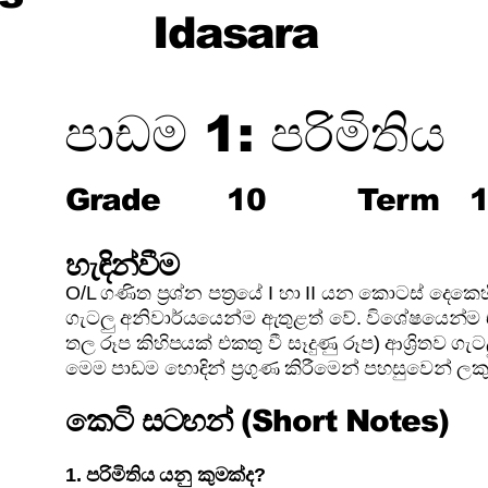
Idasara
පාඩම 1: පරිමිතිය
Grade
10
Term
හැඳින්වීම
O/L ගණිත ප්‍රශ්න පත්‍රයේ I හා II යන කොටස් දෙකෙ
ගැටලු අනිවාර්යයෙන්ම ඇතුළත් වේ. විශේෂයෙන්ම
තල රූප කිහිපයක් එකතු වී සෑදුණු රූප) ආශ්‍රිතව ග
මෙම පාඩම හොඳින් ප්‍රගුණ කිරීමෙන් පහසුවෙන් ල
කෙටි සටහන් (Short Notes)
1. පරිමිතිය යනු කුමක්ද?