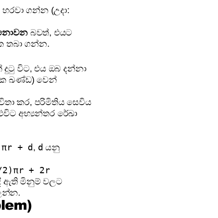
හරවා ගන්න (උදා:
නොවන
බවත්, එයට
තක තබා ගන්න.
 දුටු විට, එය ඔබ දන්නා
රික ඛණ්ඩ) වෙන්
තා කර, පරිමිතිය සෙවිය
විට අභ්‍යන්තර රේඛා
πr + d
d
ෝ
,
යනු
/2)πr + 2r
ී ඇති මිනුම් වලට
ලන්න.
blem)