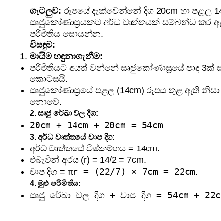
ගැටලුව:
රූපයේ දැක්වෙන්නේ දිග 20cm හා පළල 1
සෘජුකෝණාස්‍රයකට අර්ධ වෘත්තයක් සම්බන්ධ කර ඇත
පරිමිතිය සොයන්න.
විසඳුම:
මායිම හඳුනාගැනීම:
පරිමිතියට අයත් වන්නේ සෘජුකෝණාස්‍රයේ පාද 3ක්
කොටසයි.
සෘජුකෝණාස්‍රයේ පළල (14cm) රූපය තුළ ඇති නිසා
නොවේ.
2. සෘජු රේඛා වල දිග:
20cm + 14cm + 20cm = 54cm
3. අර්ධ වෘත්තයේ චාප දිග:
අර්ධ වෘත්තයේ විෂ්කම්භය = 14cm.
එබැවින් අරය (r) = 14/2 = 7cm.
πr = (22/7) × 7cm = 22cm
චාප දිග =
.
4. මුළු පරිමිතිය:
සෘජු රේඛා වල දිග + චාප දිග = 54cm + 22