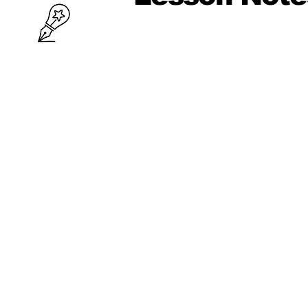
10 ශ්‍රේණිය
පළමු වාරය
පරිමිතිය
වර්ග මූලය
භාග
ද්විපද ප්‍රකාශන
අංග සාම්‍යය
වර්ගඵලය
වර්ගජ ප්‍රකාශනවල සාධක
ත්‍රිකෝණ
ත්‍රිකෝණ II
ප්‍රතිලෝම සමානුපාත