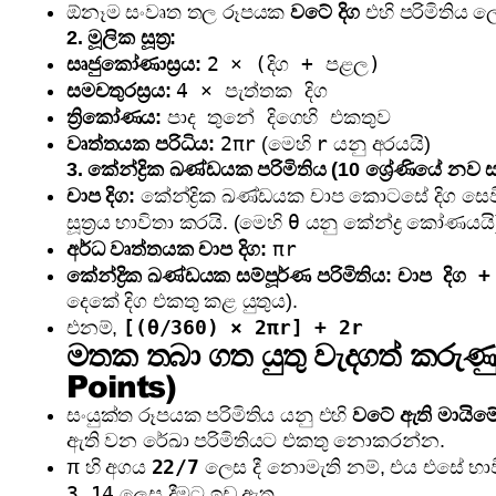
ඕනෑම සංවෘත තල රූපයක
වටේ දිග
එහි පරිමිතිය ල
2. මූලික සූත්‍ර:
2 × (දිග + පළල)
සෘජුකෝණාස්‍රය:
4 × පැත්තක දිග
සමචතුරස්‍රය:
පාද තුනේ දිගෙහි එකතුව
ත්‍රිකෝණය:
2πr
r
වෘත්තයක පරිධිය:
(මෙහි
යනු අරයයි)
3. කේන්ද්‍රික ඛණ්ඩයක පරිමිතිය (10 ශ්‍රේණියේ නව 
චාප දිග:
කේන්ද්‍රික ඛණ්ඩයක චාප කොටසේ දිග සෙ
θ
සූත්‍රය භාවිතා කරයි. (මෙහි
යනු කේන්ද්‍ර කෝණයයි
πr
අර්ධ වෘත්තයක චාප දිග:
චාප දිග +
කේන්ද්‍රික ඛණ්ඩයක සම්පූර්ණ පරිමිතිය:
දෙකේ දිග එකතු කළ යුතුය).
[(θ/360) × 2πr] + 2r
එනම්,
මතක තබා ගත යුතු වැදගත් කරුණ
Points)
සංයුක්ත රූපයක පරිමිතිය යනු එහි
වටේ ඇති මායිමේ
ඇති වන රේඛා පරිමිතියට එකතු නොකරන්න.
22/7
π හි අගය
ලෙස දී නොමැති නම්, එය එසේ භා
3.14
ලෙස දීමට ඉඩ ඇත.