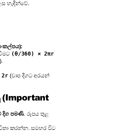
ෙස හැඳින්වේ.
සංකල්පය):
(θ/360) × 2πr
වීමට
).
 2r
(චාප දිගට අරයන්
ු (Important
 දිග පමණි
. රූපය තුළ
විතා කරන්න. සමහර විට