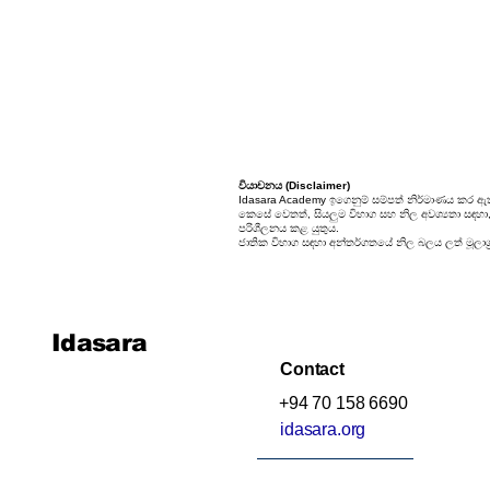
25. සම්භාවිතාව
වියාචනය (Disclaimer)
Idasara Academy ඉගෙනුම් සම්පත් නිර්මාණය කර ඇත
කෙසේ වෙතත්, සියලුම විභාග සහ නිල අවශ්‍යතා සඳහා, ස
පරිශීලනය කළ යුතුය.
ජාතික විභාග සඳහා අන්තර්ගතයේ නිල බලය ලත් මූලාශ්‍
Idasara
Contact
+94 70 158 6690
idasara.org