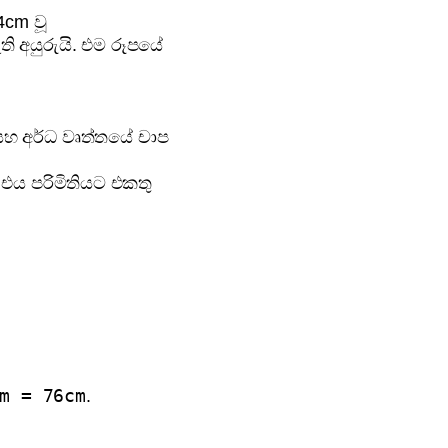
4cm වූ
ි අයුරුයි. එම රූපයේ
 සහ අර්ධ වෘත්තයේ චාප
 එය පරිමිතියට එකතු
cm = 76cm
.