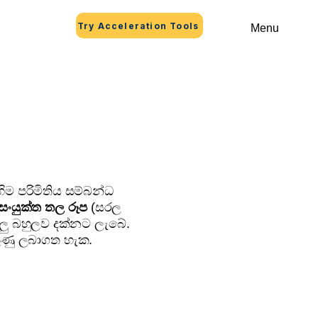
Try Acceleration Tools
Menu
1
හිම පරිමිතිය සම්බන්ධ
සංයුක්ත තල රූප
(සරල
ැටලු බහුලව දක්නට ලැබේ.
කුණු ලබාගත හැක.