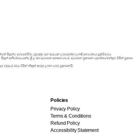
්තේ සිසුන්ට මගපෙන්වීම, පුහුණුව සහ අධ්‍යයන උපායමාර්ග ලබාදී සහයෝගය දැක්වීමටය.
ිසුන් අනිවාර්යයෙන්ම ශ්‍රී ලංකා අධ්‍යාපන අමාත්‍යාංශයේ, අධ්‍යාපන ප්‍රකාශන දෙපාර්තමේන්තුව විසින් ප
රය වනුයේ රජය විසින් නිකුත් කරනු ලබන මෙම ප්‍රකාශනයි.
Policies
Privacy Policy
Terms & Conditions
Refund Policy
Accessibility Statement