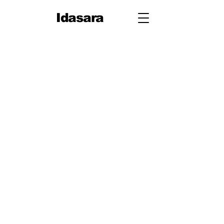
Idasara
10 ශ්‍රේණිය
පළමු වාරය
පරිමිතිය
වර්ග මූලය
භාග
ද්විපද ප්‍රකාශන
අංග සාම්‍යය
වර්ගඵලය
වර්ගජ ප්‍රකාශනවල සාධක
ත්‍රිකෝණ
ත්‍රිකෝණ II
ප්‍රතිලෝම සමානුපාත
දත්ත නිරූපණය