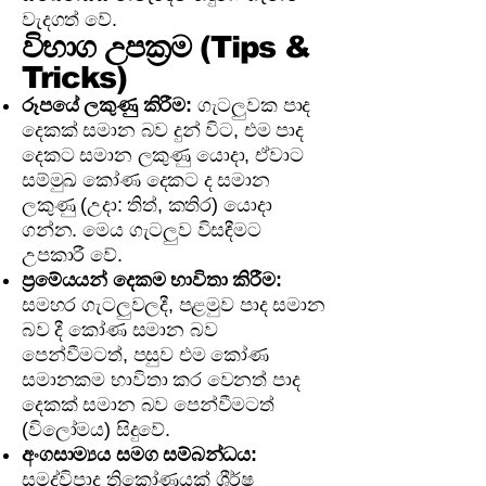
වැදගත් වේ.
විභාග උපක්‍රම (Tips &
Tricks)
රූපයේ ලකුණු කිරීම:
ගැටලුවක පාද
දෙකක් සමාන බව දුන් විට, එම පාද
දෙකට සමාන ලකුණු යොදා, ඒවාට
සම්මුඛ කෝණ දෙකට ද සමාන
ලකුණු (උදා: තිත්, කතිර) යොදා
ගන්න. මෙය ගැටලුව විසඳීමට
උපකාරී වේ.
ප්‍රමේයයන් දෙකම භාවිතා කිරීම:
සමහර ගැටලුවලදී, පළමුව පාද සමාන
බව දී කෝණ සමාන බව
පෙන්වීමටත්, පසුව එම කෝණ
සමානකම භාවිතා කර වෙනත් පාද
දෙකක් සමාන බව පෙන්වීමටත්
(විලෝමය) සිදුවේ.
අංගසාම්‍යය සමග සම්බන්ධය:
සමද්විපාද ත්‍රිකෝණයක් ශීර්ෂ