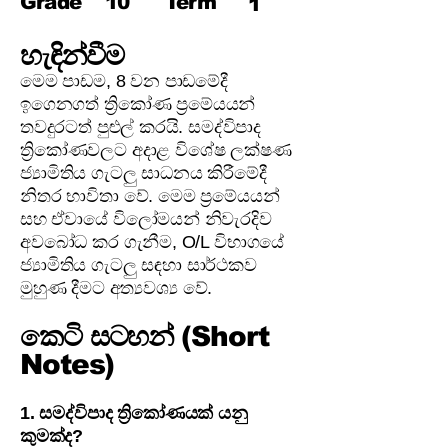
Grade
10
Term
1
හැඳින්වීම
මෙම පාඩම, 8 වන පාඩමේදී
ඉගෙනගත් ත්‍රිකෝණ ප්‍රමේයයන්
තවදුරටත් පුළුල් කරයි. සමද්විපාද
ත්‍රිකෝණවලට අදාළ විශේෂ ලක්ෂණ
ජ්‍යාමිතිය ගැටලු සාධනය කිරීමේදී
නිතර භාවිතා වේ. මෙම ප්‍රමේයයන්
සහ ඒවායේ විලෝමයන් නිවැරදිව
අවබෝධ කර ගැනීම, O/L විභාගයේ
ජ්‍යාමිතිය ගැටලු සඳහා සාර්ථකව
මුහුණ දීමට අත්‍යවශ්‍ය වේ.
කෙටි සටහන් (Short
Notes)
1. සමද්විපාද ත්‍රිකෝණයක් යනු
කුමක්ද?