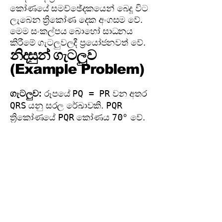
කෝණයේ සමච්ඡේදකයෙන් බෙදූ විට
ලැබෙන ත්‍රිකෝණ දෙක අංගසම වේ.
මෙම සංකල්පය බොහෝ සාධනය
කිරීමේ ගැටලුවලදී ප්‍රයෝජනවත් වේ.
නිදසුන් ගැටලුව
(Example Problem)
PQ = PR
ගැටලුව:
රූපයේ
වන අතර
QRS
PQR
යනු සරල රේඛාවකි.
PQR
70°
ත්‍රිකෝණයේ
කෝණය
වේ.
PRS
හි අගය සොයන්න.
විසඳුම:
සමද්විපාද ත්‍රිකෝණයේ කෝණ
සෙවීම:
PQ = PR
(දත්තය)
PRQˆ = PQRˆ
එබැවින්,
(සමද්විපාද
ත්‍රිකෝණයක සමාන පාදවලට සම්මුඛ
කෝණ)
PQRˆ = 70°
PRQˆ = 70°