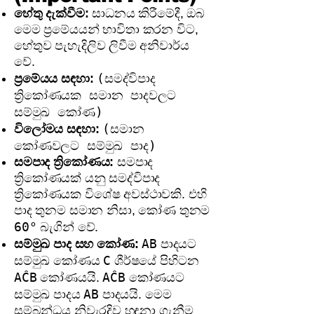
හේතු දැක්වීම:
සාධනය කිරීමේදී, ඔබ
මෙම ප්‍රමේයයන් භාවිතා කරන විට,
හේතුව පැහැදිලිව ලිවීම අනිවාර්ය
වේ.
(සමද්විපාද
ප්‍රමේයය සඳහා:
ත්‍රිකෝණයක සමාන පාදවලට
සම්මුඛ කෝණ)
(සමාන
විලෝමය සඳහා:
කෝණවලට සම්මුඛ පාද)
සමපාද ත්‍රිකෝණය:
සමපාද
ත්‍රිකෝණයක් යනු සමද්විපාද
ත්‍රිකෝණයක විශේෂ අවස්ථාවකි. එහි
පාද තුනම සමාන නිසා, කෝණ තුනම
60°
බැගින් වේ.
AB
සම්මුඛ පාද සහ කෝණ:
පාදයට
C
සම්මුඛ කෝණය
ශීර්ෂයේ පිහිටන
AĈB
AĈB
කෝණයයි.
කෝණයට
AB
සම්මුඛ පාදය
පාදයයි. මෙම
සම්බන්ධය නිවැරදිව හඳුනා ගැනීම