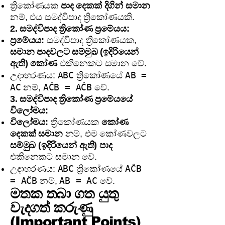
ත්‍රිකෝණයක
පාද දෙකක් දිගින් සමාන
නම්, එය සමද්විපාද ත්‍රිකෝණයකි.
2. සමද්විපාද ත්‍රිකෝණ ප්‍රමේයය:
ප්‍රමේයය:
සමද්විපාද ත්‍රිකෝණයක,
සමාන පාදවලට සම්මුඛ (ඉදිරියෙන්
ඇති) කෝණ
එකිනෙකට සමාන වේ.
ABC
AB =
උදාහරණය:
ත්‍රිකෝණයේ
AC
AĈB = AĈB
නම්,
වේ.
3. සමද්විපාද ත්‍රිකෝණ ප්‍රමේයයේ
විලෝමය:
විලෝමය:
ත්‍රිකෝණයක
කෝණ
දෙකක් සමාන
නම්, එම කෝණවලට
සම්මුඛ (ඉදිරියෙන් ඇති) පාද
එකිනෙකට සමාන වේ.
ABC
AĈB
උදාහරණය:
ත්‍රිකෝණයේ
= AĈB
AB = AC
නම්,
වේ.
මතක තබා ගත යුතු
වැදගත් කරුණු
(Important Points)