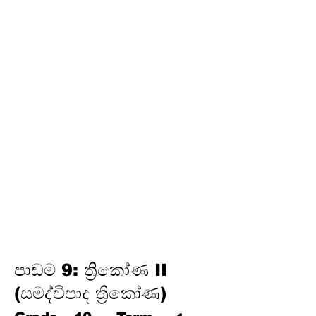
අර්ථකථනය
16.
ගුණෝත්තර ශ්‍රේඪි
තෙවන වාරය
17.
පයිතගරස් ප්‍රමේයය
18.
ත්‍රිකෝණමිතිය
19.
න්‍යාස
20.
අසමානතා
21.
වෘත්ත චතුරස්‍ර
22.
ස්පර්ශක
23.
නිර්මාණ
24.
කුලක
25. සම්භාවිතාව
පාඩම 9: ත්‍රිකෝණ II
(සමද්විපාද ත්‍රිකෝණ)