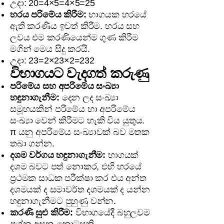
උදා: 20=4×5=4×5=25
හරය පරිමේය කිරීම:
භාගයක හරයේ
ඇති කරණිය ඉවත් කිරීම. හරය සහ
ලවය එම කරණියෙන්ම ගුණ කිරීම
මගින් මෙය සිදු කරයි.
උදා: 23=2×23×2=232
විභාගයට වැදගත් කරුණු
පරිමේය සහ අපරිමේය සංඛ්‍යා
හඳුනාගැනීම:
දෙන ලද සංඛ්‍යා
සමූහයකින් පරිමේය හා අපරිමේය
සංඛ්‍යා වෙන් කිරීමට හැකි විය යුතුය.
π යනු අපරිමේය සංඛ්‍යාවක් බව මතක
තබා ගන්න.
දශම වර්ගය හඳුනාගැනීම:
භාගයක්
දශම බවට පත් නොකර, එහි හරයේ
ප්‍රථමක සාධක පරීක්ෂා කර එය අන්ත
දශමයක් ද සමාවර්ත දශමයක් ද යන්න
හඳුනාගැනීමට පුහුණු වන්න.
කරණි සුළු කිරීම:
විභාගයේදී බහුලවම