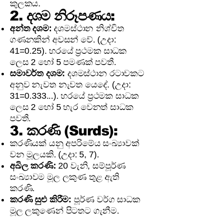
කුලකය.
2. දශම නිරූපණය:
අන්ත දශම:
දශමස්ථාන නිශ්චිත
ගණනකින් අවසන් වේ. (උදා:
41=0.25). හරයේ ප්‍රථමක සාධක
ලෙස 2 හෝ 5 පමණක් පවතී.
සමාවර්ත දශම:
දශමස්ථාන රටාවකට
අනුව නැවත නැවත යෙදේ. (උදා:
31=0.333...). හරයේ ප්‍රථමක සාධක
ලෙස 2 හෝ 5 හැර වෙනත් සාධක
පවතී.
3. කරණි (Surds):
කරණියක් යනු අපරිමේය සංඛ්‍යාවක්
වන මූලයකි. (උදා: 5, 7).
අඛිල කරණි:
20 වැනි, සම්පූර්ණ
සංඛ්‍යාවම මූල ලකුණ තුළ ඇති
කරණි.
කරණි සුළු කිරීම:
පූර්ණ වර්ග සාධක
මූල ලකුණෙන් පිටතට ගැනීම.