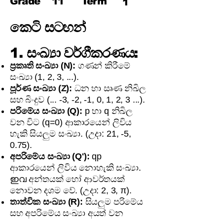
Grade
11
Term
1
කෙටි සටහන්
1. සංඛ්‍යා වර්ගීකරණය:
ප්‍රකෘති සංඛ්‍යා (N):
ගණන් කිරීමේ
සංඛ්‍යා (1, 2, 3, ...).
පූර්ණ සංඛ්‍යා (Z):
ධන හා ඍණ නිඛිල
සහ බිංදුව (... -3, -2, -1, 0, 1, 2, 3 ...).
පරිමේය සංඛ්‍යා (Q):
p හා q නිඛිල
වන විට (q=0) ආකාරයෙන් ලිවිය
හැකි සියලුම සංඛ්‍යා. (උදා: 21, -5,
0.75).
අපරිමේය සංඛ්‍යා (Q'):
qp
ආකාරයෙන් ලිවිය නොහැකි සංඛ්‍යා.
ഇവ අන්තයක් හෝ ආවර්තයක්
නොවන දශම වේ. (උදා: 2, 3, π).
තාත්වික සංඛ්‍යා (R):
සියලුම පරිමේය
සහ අපරිමේය සංඛ්‍යා අයත් වන