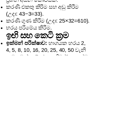
ප්‍රශ්න අසන කොටසකි.
කරණි එකතු කිරීම සහ අඩු කිරීම
(උදා: 43−3=33).
කරණි ගුණ කිරීම (උදා: 25×32=610).
හරය පරිමේය කිරීම.
ඉඟි සහ කෙටි ක්‍රම
ඉක්මන් පරීක්ෂාව:
භාගයක හරය 2,
4, 5, 8, 10, 16, 20, 25, 40, 50 වැනි
සංඛ්‍යාවක් නම්, එය අනිවාර්යයෙන්ම
අන්ත දශමයකි.
කරණි සුළු කිරීමේදී:
මුලින්ම, දී ඇති
සියලු කරණි සරලම ආකාරයට (12
වෙනුවට 23 ලෙස) ලියා ගැනීමෙන්
ගණනය කිරීම් පහසු වේ.
වර්ග සංඛ්‍යා මතකය:
1 සිට 15 දක්වා
සංඛ්‍යාවල වර්ග (1, 4, 9, 16, 25, 36,
49, 64, 81, 100, 121, 144, 169, 196,
225) මතකයේ තබා ගැනීමෙන් කරණි
සුළු කිරීම ඉතා ඉක්මන් වේ.
මතක තබා ගත යුතු දේවල්