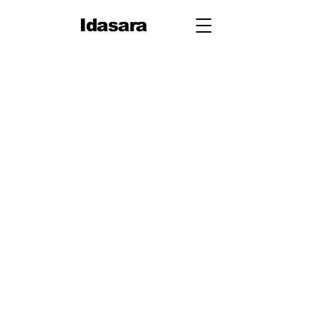
Idasara
10 ශ්‍රේණිය
පළමු වාරය
පරිමිතිය
වර්ග මූලය
භාග
ද්විපද ප්‍රකාශන
අංග සාම්‍යය
වර්ගඵලය
වර්ගජ ප්‍රකාශනවල සාධක
ත්‍රිකෝණ
ත්‍රිකෝණ II
ප්‍රතිලෝම සමානුපාත
දත්ත නිරූපණය