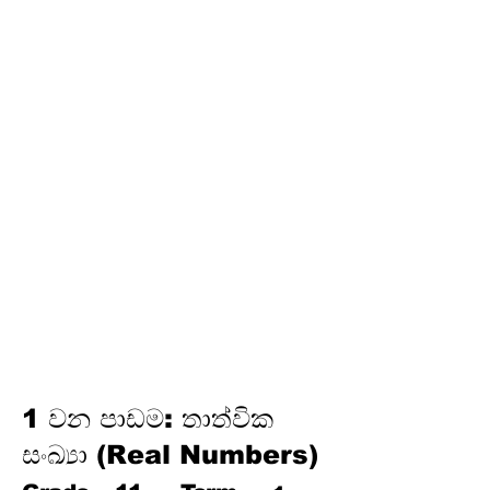
අර්ථකථනය
16.
ගුණෝත්තර ශ්‍රේඪි
තෙවන වාරය
17.
පයිතගරස් ප්‍රමේයය
18.
ත්‍රිකෝණමිතිය
19.
න්‍යාස
20.
අසමානතා
21.
වෘත්ත චතුරස්‍ර
22.
ස්පර්ශක
23.
නිර්මාණ
24.
කුලක
25. සම්භාවිතාව
1 වන පාඩම: තාත්වික
සංඛ්‍යා (Real Numbers)