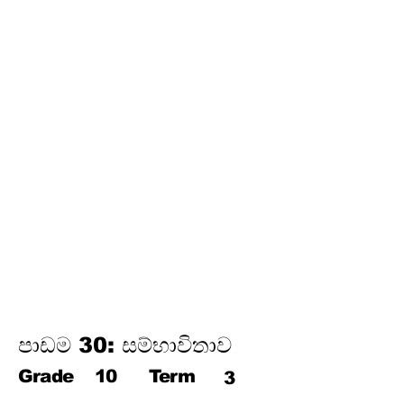
අර්ථකථනය
16.
ගුණෝත්තර ශ්‍රේඪි
තෙවන වාරය
17.
පයිතගරස් ප්‍රමේයය
18.
ත්‍රිකෝණමිතිය
19.
න්‍යාස
20.
අසමානතා
21.
වෘත්ත චතුරස්‍ර
22.
ස්පර්ශක
23.
නිර්මාණ
24.
කුලක
25. සම්භාවිතාව
පාඩම 30: සම්භාවිතාව
Grade
10
Term
3