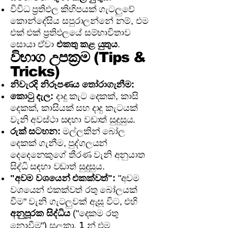
විවිධ ප්‍රතිඵල කිහිපයක් ගැටලුවේ
කොන්දේසිය සපුරාලන්නේ නම්, එම
එක් එක් ප්‍රතිඵලයේ සම්භාවිතාව
සොයා ඒවා
එකතු කළ යුතුය
.
විභාග උපක්‍රම (Tips &
Tricks)
නිවැරදි නිරූපණය තෝරාගැනීම:
කොටු දැල:
දාදු කැට දෙකක්, කාසි
දෙකක්, කාසියක් සහ දාදු කැටයක්
වැනි අවස්ථා සඳහා වඩාත් සුදුසුය.
රුක් සටහන:
මල්ලකින් බෝල
දෙකක් ගැනීම, පුද්ගලයන්
දෙදෙනෙකුගේ තීරණ වැනි අනුයාත
සිද්ධි සඳහා වඩාත් සුදුසුය.
"අවම වශයෙන් එකක්වත්":
"අවම
වශයෙන් එකක්වත් රතු බෝලයක්
වීම" වැනි ගැටලුවක් ඇසූ විට, එහි
අනුපූරක සිද්ධිය
("දෙකම රතු
1
නොවීම") සලකා,
න් එම