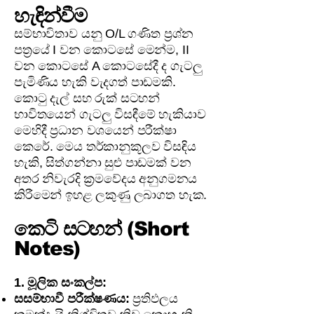
හැඳින්වීම
සම්භාවිතාව යනු O/L ගණිත ප්‍රශ්න
පත්‍රයේ I වන කොටසේ මෙන්ම, II
වන කොටසේ A කොටසේදී ද ගැටලු
පැමිණිය හැකි වැදගත් පාඩමකි.
කොටු දැල් සහ රුක් සටහන්
භාවිතයෙන් ගැටලු විසඳීමේ හැකියාව
මෙහිදී ප්‍රධාන වශයෙන් පරීක්ෂා
කෙරේ. මෙය තර්කානුකූලව විසඳිය
හැකි, සිත්ගන්නා සුළු පාඩමක් වන
අතර නිවැරදි ක්‍රමවේදය අනුගමනය
කිරීමෙන් ඉහළ ලකුණු ලබාගත හැක.
කෙටි සටහන් (Short
Notes)
1. මූලික සංකල්ප:
සසම්භාවී පරීක්ෂණය:
ප්‍රතිඵලය