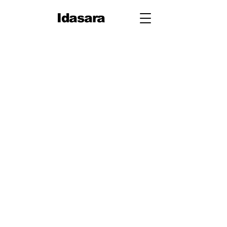
Idasara
10 ශ්‍රේණිය
පළමු වාරය
පරිමිතිය
වර්ග මූලය
භාග
ද්විපද ප්‍රකාශන
අංග සාම්‍යය
වර්ගඵලය
වර්ගජ ප්‍රකාශනවල සාධක
ත්‍රිකෝණ
ත්‍රිකෝණ II
ප්‍රතිලෝම සමානුපාත
දත්ත නිරූපණය