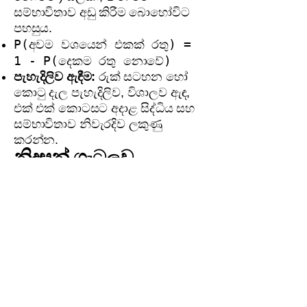
සම්භාවිතාව අඩු කිරීම බොහෝවිට
පහසුය.
P(අවම වශයෙන් එකක් රතු) =
1 - P(දෙකම රතු නොවේ)
පැහැදිලිව ඇඳීම:
රුක් සටහන හෝ
කොටු දැල පැහැදිලිව, විශාලව ඇඳ,
එක් එක් කොටසට අදාළ සිද්ධිය සහ
සම්භාවිතාව නිවැරදිව ලකුණු
කරන්න.
නිදසුන් ගැටලුව
(Example Problem)
ගැටලුව:
මල්ලක රතු බෝල 3ක් සහ
නිල් බෝල 2ක් ඇත. ප්‍රතිස්ථාපනය
රහිතව
එකකට පසු එකක් බෝල
දෙකක් ඉවතට ගනී. (i) මෙම
පරීක්ෂණයේ නියැදි අවකාශය රුක්
සටහනක දක්වන්න. (ii) ගත් බෝල
දෙකම රතු පැහැති වීමේ සම්භාවිතාව