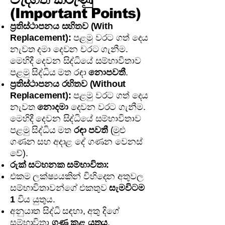
(Important Points)
ප්‍රතිස්ථාපනය සහිතව (With
Replacement):
පළමු වරට ගත් දෙය
නැවත දමා දෙවන වරට ගැනීම.
මෙහිදී දෙවන සිද්ධියේ සම්භාවිතාව
පළමු සිද්ධිය මත රඳා
නොපවතී
.
ප්‍රතිස්ථාපනය රහිතව (Without
Replacement):
පළමු වරට ගත් දෙය
නැවත
නොදමා
දෙවන වරට ගැනීම.
මෙහිදී දෙවන සිද්ධියේ සම්භාවිතාව
පළමු සිද්ධිය මත
රඳා පවතී
(මුළු
ගණන සහ අදාළ දේ ගණන වෙනස්
වේ).
රුක් සටහනක සම්භාවිතා:
එකම ලක්ෂ්‍යයකින් විහිදෙන අතුවල
සම්භාවිතාවන්ගේ එකතුව
සැමවිටම
1
විය යුතුය.
අනුයාත සිද්ධි සඳහා, අතු දිගේ
සම්භාවිතා
ගුණ කළ යුතුය
.