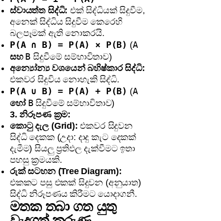
ස්වායත්ත සිද්ධි:
එක් සිද්ධියක් සිදුවීම,
අනෙක් සිද්ධිය සිදුවීම කෙරෙහි
බලපෑමක් ඇති නොකරයි.
P(A ∩ B) = P(A) × P(B)
A
(
B
සහ
සිදුවීමේ සම්භාවිතාව)
අන්‍යෝන්‍ය වශයෙන් බහිෂ්කාර සිද්ධි:
එකවර සිදුවිය නොහැකි සිද්ධි.
P(A ∪ B) = P(A) + P(B)
A
(
B
හෝ
සිදුවීමේ සම්භාවිතාව)
3. නිරූපණ ක්‍රම:
කොටු දැල (Grid):
එකවර සිදුවන
සිද්ධි දෙකක (උදා: දාදු කැට දෙකක්
දැමීම) සියලු ප්‍රතිඵල දැක්වීමට ඉතා
පහසු ක්‍රමයකි.
රුක් සටහන (Tree Diagram):
එකකට පසු එකක් සිදුවන (අනුයාත)
සිද්ධි නිරූපණය කිරීමට යොදාගනී.
මතක තබා ගත යුතු
වැදගත් කරුණු