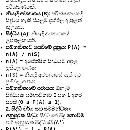
කුමක්දැයි නිශ්චිතව කිව නොහැකි
පරීක්ෂණයකි.
නියැදි අවකාශය (S):
පරීක්ෂණයකදී
සිදුවිය හැකි සියලුම ප්‍රතිඵල ඇතුළත්
කුලකය.
සිද්ධිය (A):
නියැදි අවකාශයේ
උපකුලකයකි.
P(A) =
සම්භාවිතාව සෙවීමේ සූත්‍රය:
n(A) / n(S)
n(A)
= අපේක්ෂිත සිද්ධියට අදාළ
ප්‍රතිඵල ගණන
n(S)
= නියැදි අවකාශයේ ඇති මුළු
ප්‍රතිඵල ගණන
සම්භාවිතාවේ පරාසය:
ඕනෑම
0
1
සිද්ධියක සම්භාවිතාව
සහ
අතර
0 ≤ P(A) ≤ 1
පවතී (
).
2. සිද්ධි වර්ග සහ සම්බන්ධතා:
අනුපූරක සිද්ධි:
සිද්ධියක් සිදු
නොවීම
A'
එහි අනුපූරක සිද්ධියයි (
).
P(A') = 1 - P(A)