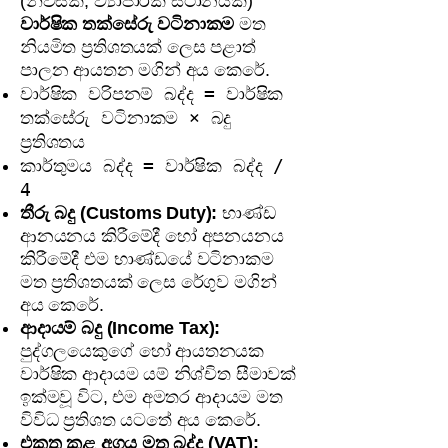
(නිවසක, ව්‍යාපාරික ස්ථානයක)
වාර්ෂික තක්සේරු වටිනාකම
මත
නියමිත ප්‍රතිශතයක් ලෙස පළාත්
පාලන ආයතන මගින් අය කෙරේ.
වාර්ෂික වරිපනම් බද්ද = වාර්ෂික
තක්සේරු වටිනාකම × බදු
ප්‍රතිශතය
කාර්තුමය බද්ද = වාර්ෂික බද්ද /
4
තීරු බදු (Customs Duty):
භාණ්ඩ
ආනයනය කිරීමේදී හෝ අපනයනය
කිරීමේදී එම භාණ්ඩයේ වටිනාකම
මත ප්‍රතිශතයක් ලෙස රේගුව මගින්
අය කෙරේ.
ආදායම් බදු (Income Tax):
පුද්ගලයෙකුගේ හෝ ආයතනයක
වාර්ෂික ආදායම යම් නිශ්චිත සීමාවක්
ඉක්මවූ විට, එම අමතර ආදායම මත
විවිධ ප්‍රතිශත යටතේ අය කෙරේ.
එකතු කළ අගය මත බද්ද (VAT):