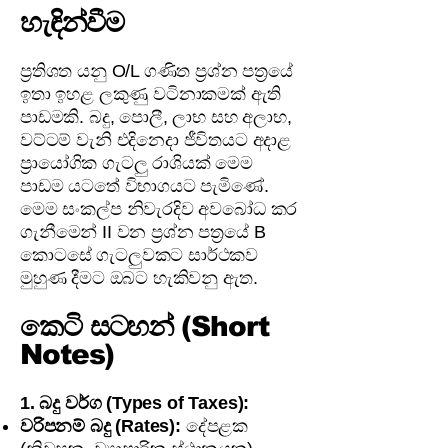
හැඳින්වීම
ප්‍රතිශත යනු O/L ගණිත ප්‍රශ්න පත්‍රයේ
ඉතා ඉහළ ලකුණු වටිනාකමක් ඇති
පාඩමකි. බදු, පොලී, ලාභ සහ අලාභ,
වට්ටම් වැනි එදිනෙදා ජීවිතයට අදාළ
ප්‍රායෝගික ගැටලු රාශියක් මෙම
පාඩම යටතේ විභාගයට පැමිණේ.
මෙම සංකල්ප නිවැරදිව අවබෝධ කර
ගැනීමෙන් II වන ප්‍රශ්න පත්‍රයේ B
කොටසේ ගැටලුවකට සාර්ථකව
මුහුණ දීමට ඔබට හැකිවනු ඇත.
කෙටි සටහන් (Short
Notes)
1. බදු වර්ග (Types of Taxes):
වරිපනම් බදු (Rates):
දේපළක