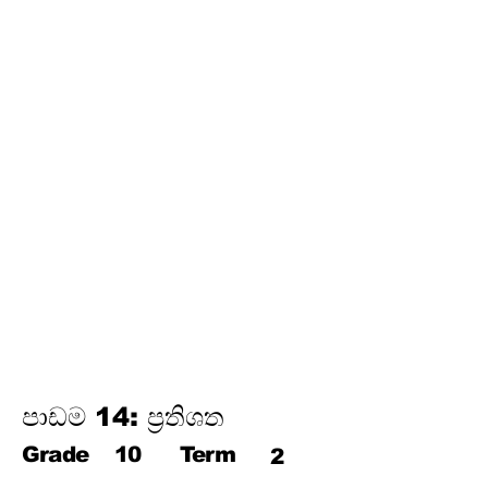
අර්ථකථනය
16.
ගුණෝත්තර ශ්‍රේඪි
තෙවන වාරය
17.
පයිතගරස් ප්‍රමේයය
18.
ත්‍රිකෝණමිතිය
19.
න්‍යාස
20.
අසමානතා
21.
වෘත්ත චතුරස්‍ර
22.
ස්පර්ශක
23.
නිර්මාණ
24.
කුලක
25. සම්භාවිතාව
පාඩම 14: ප්‍රතිශත
Grade
10
Term
2