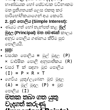
භාණ්ඩයක හෝ සේවාවක වටිනාකම
මත ප්‍රතිශතයක් ලෙස එකතු කර
පාරිභෝගිකයාගෙන් අය කෙරේ.
2. සුළු පොලිය (Simple Interest):
ණයට ගත් හෝ තැන්පත් කළ
මුල්
මුදල (Principal) මත පමණක්
කාලය
අනුව පොලිය ගණනය කිරීම සුළු
පොලියයි.
සූත්‍ර:
වසරක පොලිය = මුල් මුදල (P)
× වාර්ෂික පොලී අනුපාතිකය (R)
වසර T ක් සඳහා මුළු පොලිය
(I) = P × R × T
ගෙවිය යුතු/ලැබෙන මුළු මුදල
(A) = මුල් මුදල (P) + මුළු
පොලිය (I)
මතක තබා ගත යුතු
වැදගත් කරුණු