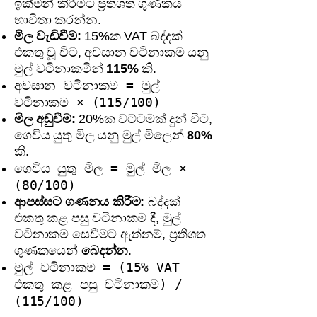
ඉක්මන් කිරීමට ප්‍රතිශත ගුණකය
භාවිතා කරන්න.
මිල වැඩිවීම:
15%ක VAT බද්දක්
එකතු වූ විට, අවසාන වටිනාකම යනු
මුල් වටිනාකමින්
115%
කි.
අවසාන වටිනාකම = මුල්
වටිනාකම × (115/100)
මිල අඩුවීම:
20%ක වට්ටමක් දුන් විට,
ගෙවිය යුතු මිල යනු මුල් මිලෙන්
80%
කි.
ගෙවිය යුතු මිල = මුල් මිල ×
(80/100)
ආපස්සට ගණනය කිරීම:
බද්දක්
එකතු කළ පසු වටිනාකම දී, මුල්
වටිනාකම සෙවීමට ඇත්නම්, ප්‍රතිශත
ගුණකයෙන්
බෙදන්න
.
මුල් වටිනාකම = (15% VAT
එකතු කළ පසු වටිනාකම) /
(115/100)