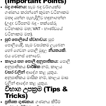
(Important Points)
බදු ගණනය:
සෑම බදු වර්ගයක්ම
ගණනය කරන්නේ කුමන වටිනාකම
මතද යන්න පැහැදිලිව හඳුනාගන්න
(උදා: වරිපනම් බදු - තක්සේරු
වටිනාකම මත; VAT - භාණ්ඩයේ
වටිනාකම මත).
සුළු පොලියේ ස්වභාවය:
සුළු
පොලියේදී, සෑම වසරකම ලැබෙන
හෝ ගෙවන පොලී මුදල
නියතයකි
.
එය වෙනස් නොවේ.
කාලය සහ පොලී අනුපාතිකය:
පොලී
අනුපාතිකය
වාර්ෂික
නම්, කාලය
වසර වලින්
ආදේශ කළ යුතුය.
අනුපාතිකය මාසික නම්, කාලය මාස
වලින් ආදේශ කළ යුතුය.
විභාග උපක්‍රම (Tips &
Tricks)
ප්‍රතිශත ගුණකය:
ගණනය කිරීම්