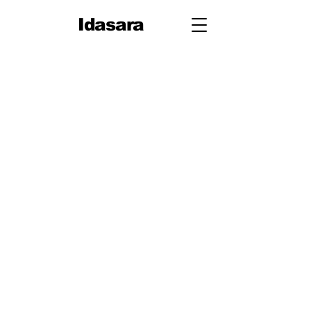
Idasara
10 ශ්‍රේණිය
පළමු වාරය
පරිමිතිය
වර්ග මූලය
භාග
ද්විපද ප්‍රකාශන
අංග සාම්‍යය
වර්ගඵලය
වර්ගජ ප්‍රකාශනවල සාධක
ත්‍රිකෝණ
ත්‍රිකෝණ II
ප්‍රතිලෝම සමානුපාත
දත්ත නිරූපණය