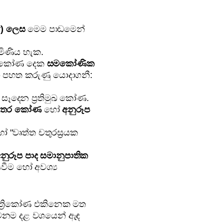
r) ලෙස
මෙම පාඩමෙන්
මිණිය හැක.
්‍රිකෝණ දෙක
සමකෝණික
ා පහත කරුණු යොදාගනී:
ෑදෙන ප්‍රතිමුඛ කෝණ.
්තර කෝණ
හෝ
අනුරූප
වෘත්ත චතුරස්‍රයක
නුරූප පාද සමානුපාතික
වීම හෝ අවශ්‍ය
ත්‍රිකෝණ එකිනෙක මත
 වෙනම දළ වශයෙන් ඇඳ