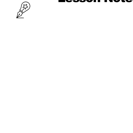
10 ශ්‍රේණිය
පළමු වාරය
පරිමිතිය
වර්ග මූලය
භාග
ද්විපද ප්‍රකාශන
අංග සාම්‍යය
වර්ගඵලය
වර්ගජ ප්‍රකාශනවල සාධක
ත්‍රිකෝණ
ත්‍රිකෝණ II
ප්‍රතිලෝම සමානුපාත