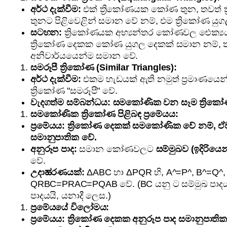
අර්ථ දැක්වීම:
එක් ත්‍රිකෝණයක කෝණ තුන, තවත්
තුනට පිළිවෙළින් සමාන වේ නම්, එම ත්‍රිකෝණ ය
සටහන:
ත්‍රිකෝණයක අභ්‍යන්තර කෝණවල ඓක්‍යය
ත්‍රිකෝණ දෙකක කෝණ යුගල දෙකක් සමාන නම්,
අනිවාර්යයෙන්ම සමාන වේ.
සමරූපී ත්‍රිකෝණ (Similar Triangles):
අර්ථ දැක්වීම:
එකම හැඩයක් ඇති නමුත් ප්‍රමාණයෙන්
ත්‍රිකෝණ "සමරූපී" වේ.
වැදගත්ම සම්බන්ධය:
සමකෝණික වන සෑම ත්‍රිකෝණ
සමකෝණික ත්‍රිකෝණ පිළිබඳ ප්‍රමේයය:
ප්‍රමේයය:
ත්‍රිකෝණ දෙකක් සමකෝණික වේ නම්, ඒව
සමානුපාතික වේ.
අනුරූප පාද:
සමාන කෝණවලට
සම්මුඛව (ඉදිරියෙන
වේ.
උදාಹරණයක්:
ΔABC හා ΔPQR හි, A^=P^, B^=Q^,
QRBC=PRAC=PQAB වේ. (BC යනු ට සම්මුඛ පාදයය
පාදයයි, යනාදී ලෙස.)
ප්‍රමේයයේ විලෝමය:
ප්‍රමේයය:
ත්‍රිකෝණ දෙකක අනුරූප පාද සමානුපාතික