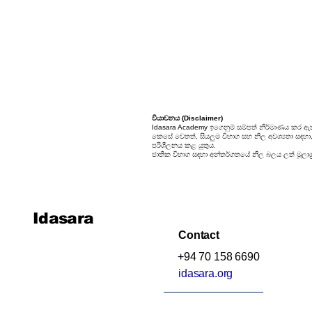
25. සම්භාවිතාව
වියාචනය (Disclaimer)
Idasara Academy ඉගෙනුම් සම්පත් නිර්මාණය කර ඇත
කෙසේ වෙතත්, සියලුම විභාග සහ නිල අවශ්‍යතා සඳහා, ස
පරිශීලනය කළ යුතුය.
ජාතික විභාග සඳහා අන්තර්ගතයේ නිල බලය ලත් මූලාශ්‍
Idasara
Contact
+94 70 158 6690
idasara.org