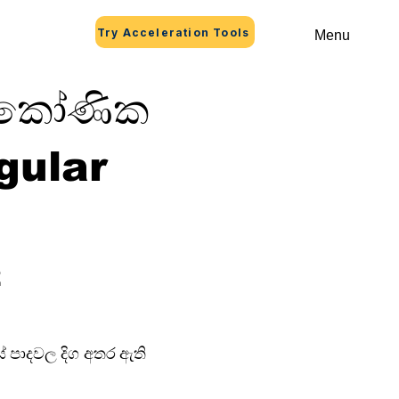
Try Acceleration Tools
Menu
මකෝණික
gular
2
පාදවල දිග අතර ඇති