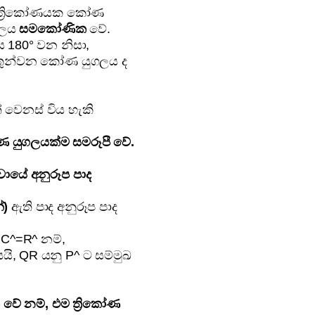
 ත්‍රිකෝණයක කෝණ
ුගලය
සමකෝණික
වේ.
 180° වන නිසා,
 තුන්වන කෝණ යුගලය ද
 වෙනස් විය හැකි
 යුගලයක්ම සමරූපී වේ.
ායේ අනුරූප පාද
්)
ඇති පාද අනුරූප පාද
 C^=R^ නම්,
ි, QR යනු P^ ට සම්මුඛ
 වේ නම්, එම ත්‍රිකෝණ