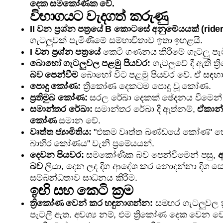
දෙක සමකෝණික වේ.
විභාගයට වැදගත් කරුණු
II වන ප්‍රශ්න පත්‍රයේ B කොටසේ අනුමේයයක් (ride
ගැටලුවක් පැමිණීමේ සම්භාවිතාව ඉතා ඉහළයි.
I වන ප්‍රශ්න පත්‍රයේ
කෙටි ගණනය කිරීමේ ගැටලු පැ
බොහෝ ගැටලුවල පළමු පියවර:
ගැටලුවේ දී ඇති ත
බව පෙන්වීම
බොහෝ විට පළමු පියවර වේ. ඒ සඳහ
පොදු කෝණ:
ත්‍රිකෝණ දෙකටම පොදු වූ කෝණ.
ප්‍රතිමුඛ කෝණ:
සරල රේඛා දෙකක් ඡේදනය වීමෙන් ස
සමාන්තර රේඛා:
සමාන්තර රේඛා දී ඇත්නම්,
ඒකාන
කෝණ
සමාන වේ.
වෘත්ත ජ්‍යාමිතිය:
"එකම වෘත්ත ඛණ්ඩයේ කෝණ" හෝ "
බාහිර කෝණය" වැනි ප්‍රමේයයන්.
දෙවන පියවර:
සමකෝණික බව පෙන්වීමෙන් පසු,
අ
බව
ලියා, දෙන ලද දිග ආදේශ කර නොදන්නා දිග සෙ
සම්බන්ධතාව සාධනය කිරීම.
ඉඟි සහ කෙටි ක්‍රම
ත්‍රිකෝණ වෙන් කර හඳුනාගන්න:
සමහර ගැටලුවල 
පැටලී ඇත. අවශ්‍ය නම්, එම ත්‍රිකෝණ දෙක වෙන