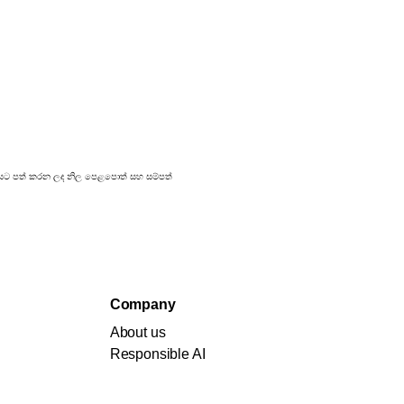
්‍රකාශයට පත් කරන ලද නිල පෙළපොත් සහ සම්පත්
Company
About us
Responsible AI