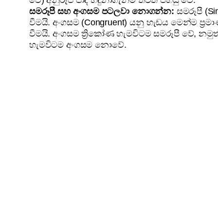
වේ) අනුරූප පාද හඳුනාගැනීම තවත් පහසු වේ.
සමරූපී සහ අංගසම පටලවා නොගන්න:
සමරූපී (Si
වීමයි. අංගසම (Congruent) යනු හැඩය මෙන්ම ප්‍රම
වීමයි. අංගසම ත්‍රිකෝණ හැමවිටම සමරූපී වේ, නමුත්
හැමවිටම අංගසම නොවේ.