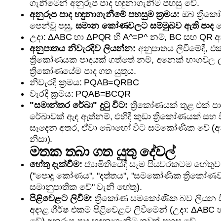
ගැනීමෙන් අනුරූප පාද හඳුනාගැනීම පහසු වේ.
අනුරූප පාද හඳුනාගැනීමේ පහසුම ක්‍රමය:
ඔබ ත්‍ර
පෙන්වූ පසු,
සමාන කෝණවලට සම්මුඛව ඇති පාද
ම
උදා: ΔABC හා ΔPQR හි A^=P^ නම්, BC සහ QR අන
අනුපාතය නිවැරදිව ලියන්න:
අනුපාතය ලිවීමේදී, 
ත්‍රිකෝණයක පාදයක් ගත්තේ නම්, අනෙක් භාගවල
ත්‍රිකෝණයේම පාද ගත යුතුය.
නිවැරදි ක්‍රමය: PQAB=QRBC
වැරදි ක්‍රමය: PQAB=BCQR
"සමාන්තර රේඛා" දුටු විට:
ත්‍රිකෝණයක් තුළ එක් 
රේඛාවක් ඇඳ ඇත්නම්, එහිදී කුඩා ත්‍රිකෝණයක් සහ 
සෑදෙන අතර, ඒවා බොහෝ විට සමකෝණික වේ (
නිසා).
මතක තබා ගත යුතු දේවල්
හේතු දැක්වීම:
ජ්‍යාමිතියේදී සෑම පියවරකටම හේතුව 
("පොදු කෝණය", "දත්තය", "සමකෝණික ත්‍රිකෝණව
සමානුපාතික වේ" වැනි හේතු).
පිළිවෙළට ලිවීම:
ත්‍රිකෝණ සමකෝණික බව ලියන
අදාළ ශීර්ෂ එකම පිළිවෙළට ලිවීමෙන් (උදා: ΔA