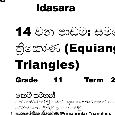
Idasara
14 වන පාඩම: ස
ත්‍රිකෝණ (Equian
Triangles)
Grade
11
Term
කෙටි සටහන්
මෙම පාඩමෙන් ත්‍රිකෝණ දෙකක කෝණ සහ ඒවායේ 
සම්බන්ධතා පිළිබඳව ඉගෙන ගනිමු.
සමකෝණික ත්‍රිකෝණ (Equiangular Triangles):