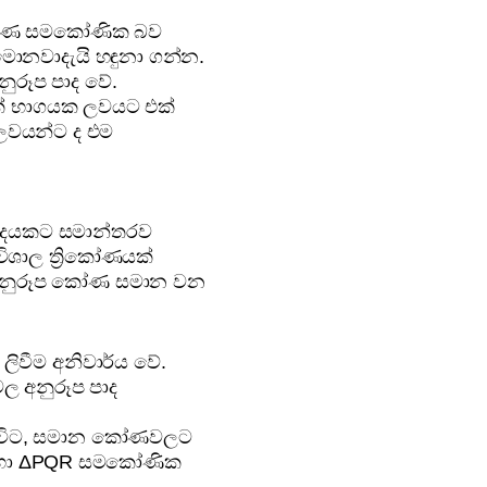
ිකෝණ සමකෝණික බව
ොනවාදැයි හඳුනා ගන්න.
ුරූප පාද වේ.
එක් භාගයක ලවයට එක්
 ලවයන්ට ද එම
පාදයකට සමාන්තරව
විශාල ත්‍රිකෝණයක්
අනුරූප කෝණ සමාන වන
ලිවීම අනිවාර්ය වේ.
ල අනුරූප පාද
 විට, සමාන කෝණවලට
BC හා ΔPQR සමකෝණික