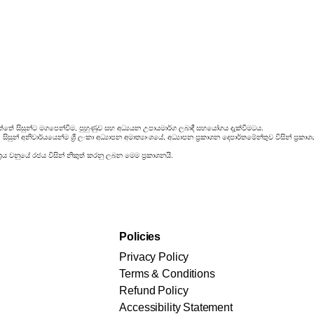
්තේ සිසුන්ට මගපෙන්වීම, පුහුණුව සහ අධ්‍යයන උපායමාර්ග ලබාදී සහයෝගය දැක්වීමටය.
ිසුන් අනිවාර්යයෙන්ම ශ්‍රී ලංකා අධ්‍යාපන අමාත්‍යාංශයේ, අධ්‍යාපන ප්‍රකාශන දෙපාර්තමේන්තුව විසින් ප
රය වනුයේ රජය විසින් නිකුත් කරනු ලබන මෙම ප්‍රකාශනයි.
Policies
Privacy Policy
Terms & Conditions
Refund Policy
Accessibility Statement