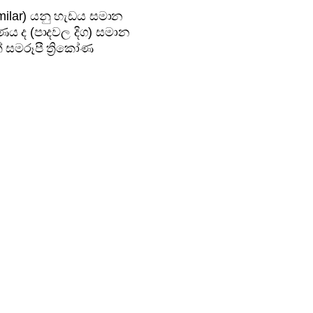
milar) යනු හැඩය සමාන
ාණය ද (පාදවල දිග) සමාන
 සමරූපී ත්‍රිකෝණ