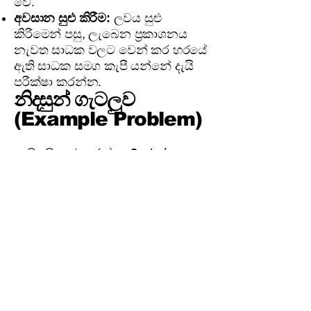
වේ.
අවසාන සුළු කිරීම:
ලවය සුළු
කිරීමෙන් පසු, ලැබෙන ප්‍රකාශනය
නැවත සාධක වලට වෙන් කර හරයේ
ඇති සාධක සමග කැපී යන්නේ දැයි
පරීක්ෂා කරන්න.
නිදසුන් ගැටලුව
(Example Problem)
3 / (x -
ගැටලුව:
සුළු කරන්න:
1) - 2 / (x² - 1)
විසඳුම:
හරයන් සාධකවලට වෙන් කිරීම:
(x - 1)
යනු මූලික සාධකයකි.
x² - 1
යනු වර්ග දෙකක
x² - 1² = (x - 1)
අන්තරයකි:
(x + 1)
.
2. කු.පො.ගු. සෙවීම:
(x - 1)
(x -
හරයන් වන්නේ
සහ