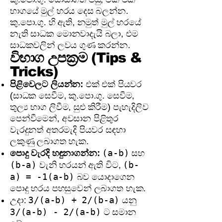
භාගයේ මුල් හරය දෙස බලන්න.
කු.පො.ගු. හි ඇති, නමුත් මුල් හරයේ
නැති සාධක මොනවාදැයි බලා, එම
සාධකවලින් ලවය ගුණ කරන්න.
විභාග උපක්‍රම (Tips &
Tricks)
පිළිවෙලට ලියන්න:
එක් එක් පියවර
(සාධක සෙවීම, කු.පො.ගු. සෙවීම,
තුල්‍ය භාග ලිවීම, සුළු කිරීම) පැහැදිලිව
පෙන්වීමෙන්, අවසාන පිළිතුර
වැරදුනත් අතරමැදි පියවර සඳහා
ලකුණු ලබාගත හැක.
(a-b)
පොදු වැරදි හඳුනාගන්න:
සහ
(b-a)
(b-
වැනි හරයන් ඇති විට,
a) = -1(a-b)
බව යොදාගෙන
පොදු හරය පහසුවෙන් ලබාගත හැක.
3/(a-b) + 2/(b-a)
උදා:
යනු
3/(a-b) - 2/(a-b)
ට සමාන