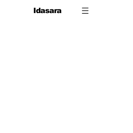
Idasara
10 ශ්‍රේණිය
පළමු වාරය
පරිමිතිය
වර්ග මූලය
භාග
ද්විපද ප්‍රකාශන
අංග සාම්‍යය
වර්ගඵලය
වර්ගජ ප්‍රකාශනවල සාධක
ත්‍රිකෝණ
ත්‍රිකෝණ II
ප්‍රතිලෝම සමානුපාත
දත්ත නිරූපණය