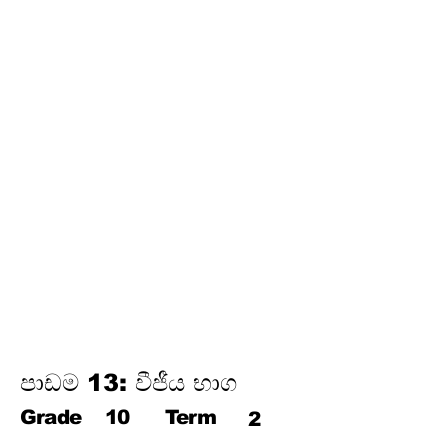
අර්ථකථනය
16.
ගුණෝත්තර ශ්‍රේඪි
තෙවන වාරය
17.
පයිතගරස් ප්‍රමේයය
18.
ත්‍රිකෝණමිතිය
19.
න්‍යාස
20.
අසමානතා
21.
වෘත්ත චතුරස්‍ර
22.
ස්පර්ශක
23.
නිර්මාණ
24.
කුලක
25. සම්භාවිතාව
පාඩම 13: වීජීය භාග
Grade
10
Term
2