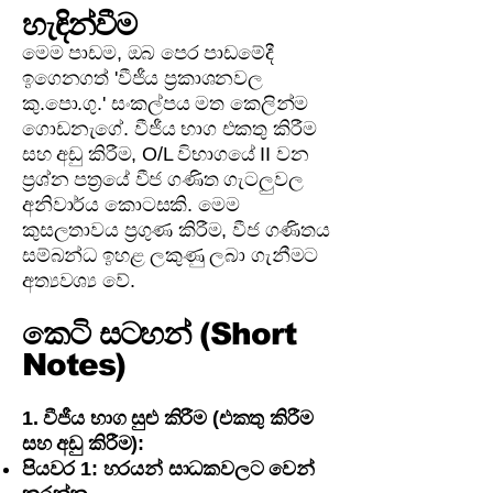
හැඳින්වීම
මෙම පාඩම, ඔබ පෙර පාඩමේදී
ඉගෙනගත් 'වීජීය ප්‍රකාශනවල
කු.පො.ගු.' සංකල්පය මත කෙලින්ම
ගොඩනැගේ. වීජීය භාග එකතු කිරීම
සහ අඩු කිරීම, O/L විභාගයේ II වන
ප්‍රශ්න පත්‍රයේ වීජ ගණිත ගැටලුවල
අනිවාර්ය කොටසකි. මෙම
කුසලතාවය ප්‍රගුණ කිරීම, වීජ ගණිතය
සම්බන්ධ ඉහළ ලකුණු ලබා ගැනීමට
අත්‍යවශ්‍ය වේ.
කෙටි සටහන් (Short
Notes)
1. වීජීය භාග සුළු කිරීම (එකතු කිරීම
සහ අඩු කිරීම):
පියවර 1: හරයන් සාධකවලට වෙන්