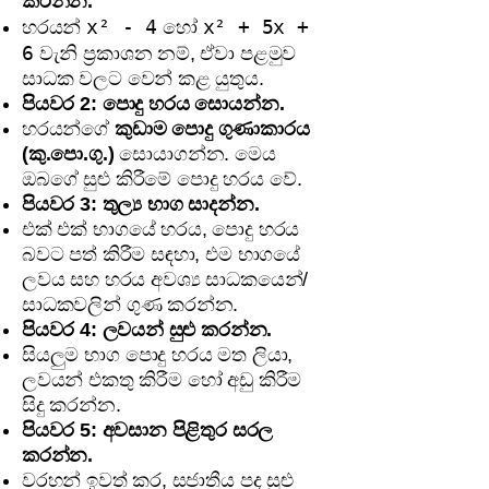
කරන්න.
x² - 4
x² + 5x +
හරයන්
හෝ
6
වැනි ප්‍රකාශන නම්, ඒවා පළමුව
සාධක වලට වෙන් කළ යුතුය.
පියවර 2: පොදු හරය සොයන්න.
හරයන්ගේ
කුඩාම පොදු ගුණාකාරය
(කු.පො.ගු.)
සොයාගන්න. මෙය
ඔබගේ සුළු කිරීමේ පොදු හරය වේ.
පියවර 3: තුල්‍ය භාග සාදන්න.
එක් එක් භාගයේ හරය, පොදු හරය
බවට පත් කිරීම සඳහා, එම භාගයේ
ලවය සහ හරය අවශ්‍ය සාධකයෙන්/
සාධකවලින් ගුණ කරන්න.
පියවර 4: ලවයන් සුළු කරන්න.
සියලුම භාග පොදු හරය මත ලියා,
ලවයන් එකතු කිරීම හෝ අඩු කිරීම
සිදු කරන්න.
පියවර 5: අවසාන පිළිතුර සරල
කරන්න.
වරහන් ඉවත් කර, සජාතීය පද සුළු