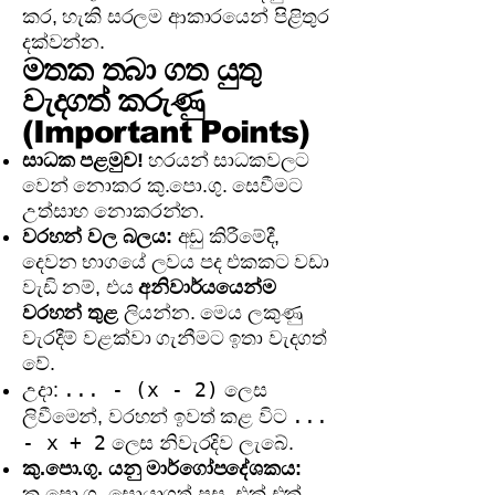
කර, හැකි සරලම ආකාරයෙන් පිළිතුර
දක්වන්න.
මතක තබා ගත යුතු
වැදගත් කරුණු
(Important Points)
සාධක පළමුව!
හරයන් සාධකවලට
වෙන් නොකර කු.පො.ගු. සෙවීමට
උත්සාහ නොකරන්න.
වරහන් වල බලය:
අඩු කිරීමේදී,
දෙවන භාගයේ ලවය පද එකකට වඩා
වැඩි නම්, එය
අනිවාර්යයෙන්ම
වරහන් තුළ
ලියන්න. මෙය ලකුණු
වැරදීම් වළක්වා ගැනීමට ඉතා වැදගත්
වේ.
... - (x - 2)
උදා:
ලෙස
...
ලිවීමෙන්, වරහන් ඉවත් කළ විට
- x + 2
ලෙස නිවැරදිව ලැබේ.
කු.පො.ගු. යනු මාර්ගෝපදේශකය:
කු.පො.ගු. සොයාගත් පසු, එක් එක්