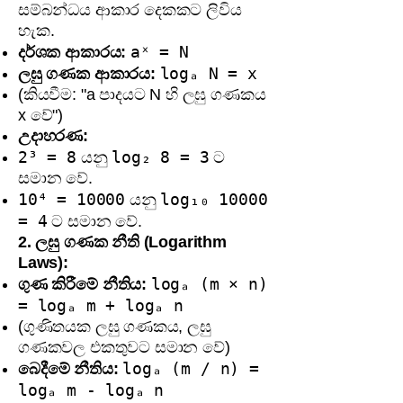
සම්බන්ධය ආකාර දෙකකට ලිවිය
හැක.
aˣ = N
දර්ශක ආකාරය:
logₐ N = x
ලඝු ගණක ආකාරය:
(කියවීම: "a පාදයට N හි ලඝු ගණකය
x වේ")
උදාහරණ:
2³ = 8
log₂ 8 = 3
යනු
ට
සමාන වේ.
10⁴ = 10000
log₁₀ 10000
යනු
= 4
ට සමාන වේ.
2. ලඝු ගණක නීති (Logarithm
Laws):
logₐ (m × n)
ගුණ කිරීමේ නීතිය:
= logₐ m + logₐ n
(ගුණිතයක ලඝු ගණකය, ලඝු
ගණකවල එකතුවට සමාන වේ)
logₐ (m / n) =
බෙදීමේ නීතිය:
logₐ m - logₐ n