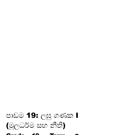
අර්ථකථනය
16.
ගුණෝත්තර ශ්‍රේඪි
තෙවන වාරය
17.
පයිතගරස් ප්‍රමේයය
18.
ත්‍රිකෝණමිතිය
19.
න්‍යාස
20.
අසමානතා
21.
වෘත්ත චතුරස්‍ර
22.
ස්පර්ශක
23.
නිර්මාණ
24.
කුලක
25. සම්භාවිතාව
පාඩම 19: ලඝු ගණක I
(මූලධර්ම සහ නීති)