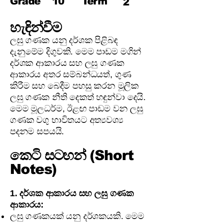
Grade
10
Term
2
හැඳින්වීම
ලඝු ගණක යනු දර්ශක පිළිබඳ
දැනුමේම දිගුවකි. මෙම පාඩම මගින්
දර්ශක ආකාරය සහ ලඝු ගණක
ආකාරය අතර සම්බන්ධයත්, ගුණ
කිරීම සහ බෙදීම පහසු කරන මූලික
ලඝු ගණක නීති දෙකත් හඳුන්වා දෙයි.
මෙම මූලධර්ම, ඊළඟ පාඩම වන ලඝු
ගණක වගු භාවිතයට අත්‍යවශ්‍ය
පදනම සපයයි.
කෙටි සටහන් (Short
Notes)
1. දර්ශක ආකාරය සහ ලඝු ගණක
ආකාරය:
ලඝු ගණකයක් යනු දර්ශකයකි. මෙම