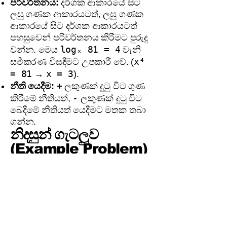
පරිවර්තනය:
දර්ශක ආකාරයේ සිට
ලඝු ගණක ආකාරයටත්, ලඝු ගණක
ආකාරයේ සිට දර්ශක ආකාරයටත්
පහසුවෙන් පරිවර්තනය කිරීමට පුරුදු
logₓ 81 = 4
වන්න. මෙය
වැනි
x⁴
සමීකරණ විසඳීමට උපකාරී වේ. (
= 81
x = 3
→
).
+
නීති යෙදීම:
ලකුණක් දුටු විට ගුණ
-
කිරීමේ නීතියත්,
ලකුණක් දුටු විට
බෙදීමේ නීතියත් යෙදීමට මතක තබා
ගන්න.
නිදසුන් ගැටලුව
(Example Problem)
log₃ 54
ගැටලුව:
අගය සොයන්න:
- log₃ 2
විසඳුම:
නීතිය හඳුනාගැනීම:
3
පාද සමාන (
) වන අතර ලඝු ගණක