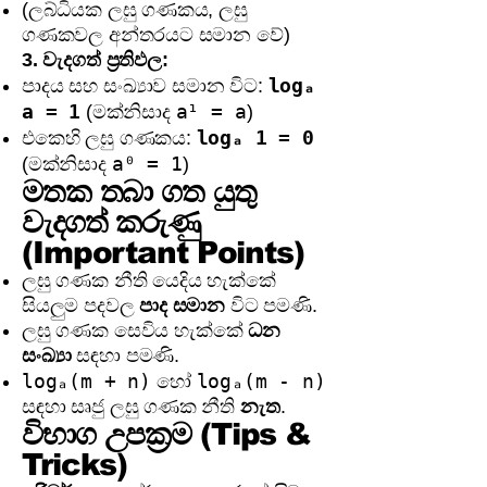
(ලබ්ධියක ලඝු ගණකය, ලඝු
ගණකවල අන්තරයට සමාන වේ)
3. වැදගත් ප්‍රතිඵල:
logₐ
පාදය සහ සංඛ්‍යාව සමාන විට:
a = 1
a¹ = a
(මක්නිසාද
)
logₐ 1 = 0
එකෙහි ලඝු ගණකය:
a⁰ = 1
(මක්නිසාද
)
මතක තබා ගත යුතු
වැදගත් කරුණු
(Important Points)
ලඝු ගණක නීති යෙදිය හැක්කේ
සියලුම පදවල
පාද සමාන
විට පමණි.
ලඝු ගණක සෙවිය හැක්කේ
ධන
සංඛ්‍යා
සඳහා පමණි.
logₐ(m + n)
logₐ(m - n)
හෝ
සඳහා සෘජු ලඝු ගණක නීති
නැත
.
විභාග උපක්‍රම (Tips &
Tricks)