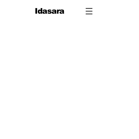
Idasara
10 ශ්‍රේණිය
පළමු වාරය
පරිමිතිය
වර්ග මූලය
භාග
ද්විපද ප්‍රකාශන
අංග සාම්‍යය
වර්ගඵලය
වර්ගජ ප්‍රකාශනවල සාධක
ත්‍රිකෝණ
ත්‍රිකෝණ II
ප්‍රතිලෝම සමානුපාත
දත්ත නිරූපණය