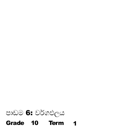
අර්ථකථනය
16.
ගුණෝත්තර ශ්‍රේඪි
තෙවන වාරය
17.
පයිතගරස් ප්‍රමේයය
18.
ත්‍රිකෝණමිතිය
19.
න්‍යාස
20.
අසමානතා
21.
වෘත්ත චතුරස්‍ර
22.
ස්පර්ශක
23.
නිර්මාණ
24.
කුලක
25. සම්භාවිතාව
පාඩම 6: වර්ගඵලය
Grade
10
Term
1