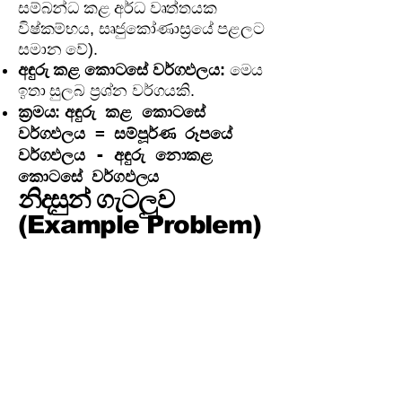
සම්බන්ධ කළ අර්ධ වෘත්තයක
විෂ්කම්භය, සෘජුකෝණාස්‍රයේ පළලට
සමාන වේ).
අඳුරු කළ කොටසේ වර්ගඵලය:
මෙය
ඉතා සුලබ ප්‍රශ්න වර්ගයකි.
අඳුරු කළ කොටසේ
ක්‍රමය:
වර්ගඵලය = සම්පූර්ණ රූපයේ
වර්ගඵලය - අඳුරු නොකළ
කොටසේ වර්ගඵලය
නිදසුන් ගැටලුව
(Example Problem)
ගැටලුව:
පැත්තක දිග 14cm වූ ABCD
සමචතුරස්‍රාකාර තහඩුවකින්, A ශීර්ෂය
කේන්ද්‍රය වන අරය 14cm වූ
කාලාන්තර වෘත්තාකාර කොටසක්
කපා ඉවත් කර ඇත. ඉතිරි (අඳුරු කළ)
කොටසේ වර්ගඵලය සොයන්න. (π =
22/7 ලෙස ගන්න).