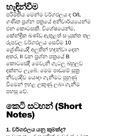
හැඳින්වීම
පරිමිතිය මෙන්ම වර්ගඵලය ද O/L
ගණිත ප්‍රශ්න පත්‍රයේ අනිවාර්යයෙන්ම
එන කොටසකි. විශේෂයෙන්ම,
කේන්ද්‍රික ඛණ්ඩ ඇතුළත් සංයුක්ත තල
රූපවල වර්ගඵලය සෙවීම 10
ශ්‍රේණියේදී අලුතින් හඳුන්වා දෙන
අතර, II වන ප්‍රශ්න පත්‍රයේ B
කොටසේදී මෙවැනි ගැටලු බහුලව
දක්නට ලැබේ. මෙම පාඩමේ සූත්‍ර
නිවැරදිව යොදා ගැනීමට පුහුණු
වීමෙන් ඉහළ ලකුණු ලබා ගැනීම
පහසු වේ.
කෙටි සටහන් (Short
Notes)
1. වර්ගඵලය යනු කුමක්ද?