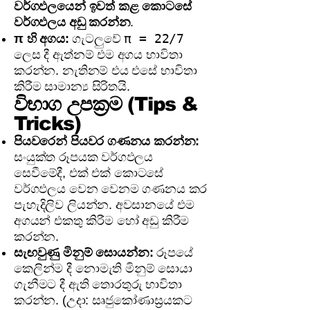
වර්ගඵලයෙන් ඉවත් කළ කොටසේ
වර්ගඵලය අඩු කරන්න
.
π = 22/7
π හි අගය:
ගැටලුවේ
ලෙස දී ඇත්නම් එම අගය භාවිතා
කරන්න. නැතිනම් එය එසේ භාවිතා
කිරීම සාමාන්‍ය සිරිතයි.
විභාග උපක්‍රම (Tips &
Tricks)
පියවරෙන් පියවර ගණනය කරන්න:
සංයුක්ත රූපයක වර්ගඵලය
සෙවීමේදී, එක් එක් කොටසේ
වර්ගඵලය වෙන වෙනම ගණනය කර
පැහැදිලිව ලියන්න. අවසානයේ එම
අගයන් එකතු කිරීම හෝ අඩු කිරීම
කරන්න.
සැඟවුණු මිනුම් සොයන්න:
රූපයේ
කෙලින්ම දී නොමැති මිනුම් සොයා
ගැනීමට දී ඇති තොරතුරු භාවිතා
කරන්න. (උදා: සෘජුකෝණාස්‍රයකට