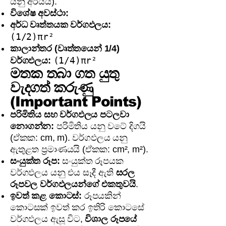
යනු අරයයි).
විශේෂ අවස්ථා:
අර්ධ වෘත්තයක වර්ගඵලය:
(1/2)πr²
කාලාන්තර (වෘත්තයෙන් 1/4)
(1/4)πr²
වර්ගඵලය:
මතක තබා ගත යුතු
වැදගත් කරුණු
(Important Points)
පරිමිතිය සහ වර්ගඵලය පටලවා
නොගන්න:
පරිමිතිය යනු වටේ දිගයි
(ඒකක: cm, m). වර්ගඵලය යනු
ඇතුළත ප්‍රමාණයයි (ඒකක: cm², m²).
සංයුක්ත රූප:
සංයුක්ත රූපයක
වර්ගඵලය යනු එය සෑදී ඇති
සරල
රූපවල වර්ගඵලයන්ගේ එකතුවයි
.
ඉවත් කළ කොටස්:
රූපයකින්
කොටසක් ඉවත් කර ඉතිරි කොටසේ
වර්ගඵලය ඇසූ විට,
විශාල රූපයේ