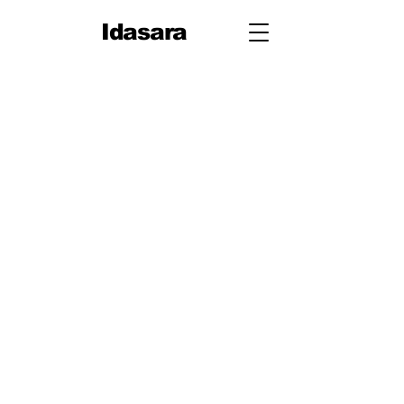
Idasara
10 ශ්‍රේණිය
පළමු වාරය
පරිමිතිය
වර්ග මූලය
භාග
ද්විපද ප්‍රකාශන
අංග සාම්‍යය
වර්ගඵලය
වර්ගජ ප්‍රකාශනවල සාධක
ත්‍රිකෝණ
ත්‍රිකෝණ II
ප්‍රතිලෝම සමානුපාත
දත්ත නිරූපණය