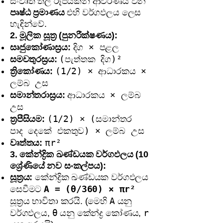
සංවෘත තල රූපයකින් ආවරණය වන
පෘෂ්ඨ ප්‍රමාණය
එහි වර්ගඵලය ලෙස
හැඳින්වේ.
2. මූලික සූත්‍ර (පුනරීක්ෂණය):
දිග × පළල
සෘජුකෝණාස්‍රය:
(පැත්තක දිග)²
සමචතුරස්‍රය:
(1/2) × ආධාරකය ×
ත්‍රිකෝණය:
ලම්බ උස
ආධාරකය × ලම්බ
සමාන්තරාස්‍රය:
උස
(1/2) × (සමාන්තර
ත්‍රපීසියම:
පාද දෙකේ එකතුව) × ලම්බ උස
πr²
වෘත්තය:
3. කේන්ද්‍රික ඛණ්ඩයක වර්ගඵලය (10
ශ්‍රේණියේ නව සංකල්පය):
සූත්‍රය:
කේන්ද්‍රික ඛණ්ඩයක වර්ගඵලය
A = (θ/360) × πr²
සෙවීමට
A
සූත්‍රය භාවිතා කරයි. (මෙහි
යනු
θ
r
වර්ගඵලය,
යනු කේන්ද්‍ර කෝණය,