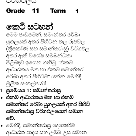
වර්ගඵලය
Grade
11
Term
1
කෙටි සටහන්
මෙම පාඩමෙන්, සමාන්තර රේඛා
යුගලයක් අතර පිහිටන තල රූපවල
(ත්‍රිකෝණ සහ සමාන්තරාස්‍ර) වර්ගඵල
අතර ඇති විශේෂ සම්බන්ධතා
පිළිබඳව ඉගෙන ගනිමු. "එකම
ආධාරකය මත හා එකම සමාන්තර
රේඛා අතර පිහිටීම" යන්න මෙහිදී
මූලික සංකල්පයයි.
ප්‍රමේයය 1: සමාන්තරාස්‍ර
එකම ආධාරකය මත හා එකම
සමාන්තර රේඛා යුගලයක් අතර පිහිටි
සමාන්තරාස්‍ර වර්ගඵලයෙන් සමාන
වේ.
මෙහිදී, සමාන්තරාස්‍ර දෙකෙහිම
ආධාරක පාදය සහ ලම්බ උස සමාන