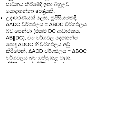
සාධනය කිරීමේදී ඉතා බහුලව
යොදාගන්නා ತಂತ್ರයකි.
උදාහරණයක් ලෙස, ත්‍රපීසියමකදී,
ΔADC වර්ගඵලය = ΔBDC වර්ගඵලය
බව පෙන්වා (එකම DC ආධාරකය,
AB||DC), එම වර්ගඵල දෙකෙන්ම
පොදු ΔDOC හි වර්ගඵලය අඩු
කිරීමෙන්, ΔAOD වර්ගඵලය = ΔBOC
වර්ගඵලය බව ඔප්පු කළ හැක.
නිර්මාණයක් කිරීම:
සමහර
ගැටලුවලදී, ප්‍රමේයය යෙදීමට පහසු
වන පරිදි, සමාන්තර රේඛාවක් හෝ
විකර්ණයක් වැනි අමතර රේඛාවක්
ඇඳීමට (නිර්මාණයක් කිරීමට) සිදුවේ.
මතක තබා ගත යුතු
දේවල්
වර්ගඵලය සමානයි, අංගසම නැහැ:
මෙම ප්‍රමේයයන් මගින් කියවෙන්නේ
වර්ගඵල සමාන වන බව පමණි. එම