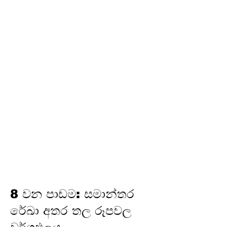
අර්ථකථනය
16.
ගුණෝත්තර ශ්‍රේඪි
තෙවන වාරය
17.
පයිතගරස් ප්‍රමේයය
18.
ත්‍රිකෝණමිතිය
19.
න්‍යාස
20.
අසමානතා
21.
වෘත්ත චතුරස්‍ර
22.
ස්පර්ශක
23.
නිර්මාණ
24.
කුලක
25. සම්භාවිතාව
8 වන පාඩම: සමාන්තර
රේඛා අතර තල රූපවල