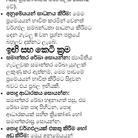
වේ).
අනුමේයයන් සාධනය කිරීම:
මෙම
ප්‍රමේයයන් භාවිත කරමින් වෙනත්
වර්ගඵල සම්බන්ධතා සාධනය කිරීමට
දෙන ගැටලු II වන ප්‍රශ්න පත්‍රයේ
බහුලව දක්නට ලැබේ.
ඉඟි සහ කෙටි ක්‍රම
සමාන්තර රේඛා සොයන්න:
ජ්‍යාමිතිය
ගැටලුවක සමාන්තර රේඛා යුගලක්
ලකුණු කර ඇත්නම්, මෙම පාඩමේ
ප්‍රමේයයන් භාවිත කිරීමට සිදුවන
බවට එය ප්‍රබල ඉඟියකි.
පොදු ආධාරකය සොයන්න:
සමාන්තර රේඛා හඳුනාගත් පසු, එම
රේඛා මත පාද පිහිටන, පොදු
ආධාරකයක් සහිත ත්‍රිකෝණ හෝ
සමාන්තරාස්‍ර සොයන්න.
පොදු වර්ගඵලයක් එකතු කිරීම හෝ
අඩු කිරීම:
මෙය අනුමේයයන්