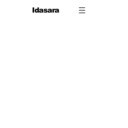
Idasara
10 ශ්‍රේණිය
පළමු වාරය
පරිමිතිය
වර්ග මූලය
භාග
ද්විපද ප්‍රකාශන
අංග සාම්‍යය
වර්ගඵලය
වර්ගජ ප්‍රකාශනවල සාධක
ත්‍රිකෝණ
ත්‍රිකෝණ II
ප්‍රතිලෝම සමානුපාත
දත්ත නිරූපණය