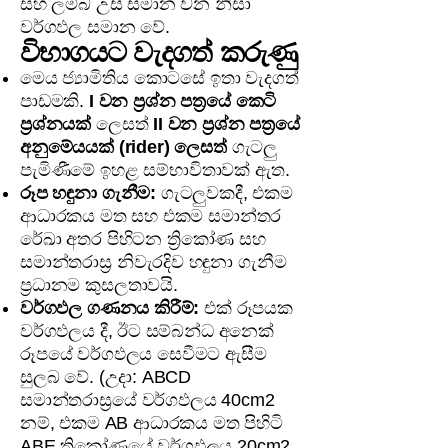
සහ ලම්බ උස සමාන වන නිසා
වර්ගඵල සමාන වේ.
විභාගයට වැදගත් කරුණු
මෙය ජ්‍යාමිතිය කොටසේ ඉතා වැදගත්
පාඩමකි.
I වන ප්‍රශ්න පත්‍රයේ කෙටි
ප්‍රශ්නයක්
ලෙසත්
II වන ප්‍රශ්න පත්‍රයේ
අනුමේයයක් (rider) ලෙසත්
ගැටලු
පැමිණීමේ ඉහළ සම්භාවිතාවක් ඇත.
රූප හඳුනා ගැනීම:
ගැටලුවකදී, එකම
ආධාරකය මත සහ එකම සමාන්තර
රේඛා අතර පිහිටන ත්‍රිකෝණ සහ
සමාන්තරාස්‍ර නිවැරදිව හඳුනා ගැනීම
ප්‍රධානම කුසලතාවයි.
වර්ගඵල ගණනය කිරීම්:
එක් රූපයක
වර්ගඵලය දී, ඊට සම්බන්ධ අනෙක්
රූපයේ වර්ගඵලය සෙවීමට ඇසීම
සුලබ වේ. (උදා: ABCD
සමාන්තරාස්‍රයේ වර්ගඵලය 40cm2
නම්, එකම AB ආධාරකය මත පිහිටි
ABE ත්‍රිකෝණයේ වර්ගඵලය 20cm2