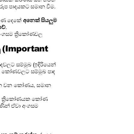
රූප පාදයකට සමාන වීම.
ිකෝණ දෙකේ
අනෙක් සියලුම
වේ
.
අංගසම ත්‍රිකෝණවල
ු (Important
වලට සම්මුඛ (ඉදිරියෙන්
න කෝණවලට සම්මුඛ පාද
මාන වන කෝණය, සමාන
ත්‍රිකෝණයක කෝණ
ණින් ඒවා අංගසම