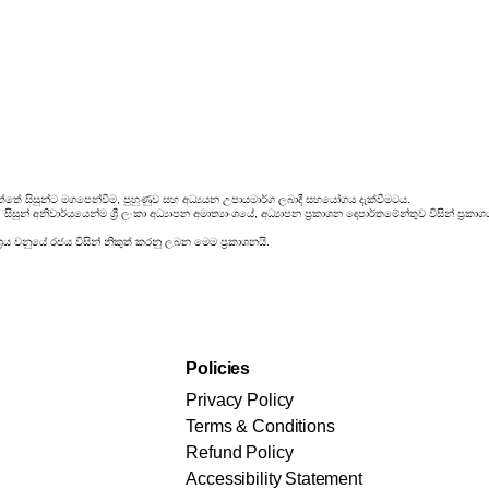
්තේ සිසුන්ට මගපෙන්වීම, පුහුණුව සහ අධ්‍යයන උපායමාර්ග ලබාදී සහයෝගය දැක්වීමටය.
ිසුන් අනිවාර්යයෙන්ම ශ්‍රී ලංකා අධ්‍යාපන අමාත්‍යාංශයේ, අධ්‍යාපන ප්‍රකාශන දෙපාර්තමේන්තුව විසින් ප
රය වනුයේ රජය විසින් නිකුත් කරනු ලබන මෙම ප්‍රකාශනයි.
Policies
Privacy Policy
Terms & Conditions
Refund Policy
Accessibility Statement