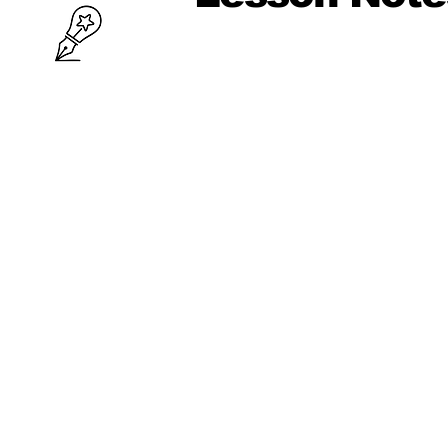
10 ශ්‍රේණිය
පළමු වාරය
පරිමිතිය
වර්ග මූලය
භාග
ද්විපද ප්‍රකාශන
අංග සාම්‍යය
වර්ගඵලය
වර්ගජ ප්‍රකාශනවල සාධක
ත්‍රිකෝණ
ත්‍රිකෝණ II
ප්‍රතිලෝම සමානුපාත