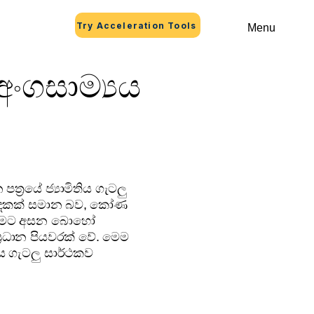
Try Acceleration Tools
Menu
අංගසාම්‍යය
1
පත්‍රයේ ජ්‍යාමිතිය ගැටලු
ාද දෙකක් සමාන බව, කෝණ
වීමට අසන බොහෝ
්‍රධාන පියවරක් වේ. මෙම
තිය ගැටලු සාර්ථකව