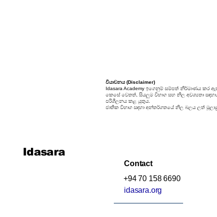
25. සම්භාවිතාව
වියාචනය (Disclaimer)
Idasara Academy ඉගෙනුම් සම්පත් නිර්මාණය කර ඇත
කෙසේ වෙතත්, සියලුම විභාග සහ නිල අවශ්‍යතා සඳහා, ස
පරිශීලනය කළ යුතුය.
ජාතික විභාග සඳහා අන්තර්ගතයේ නිල බලය ලත් මූලාශ්‍
Idasara
Contact
+94 70 158 6690
idasara.org