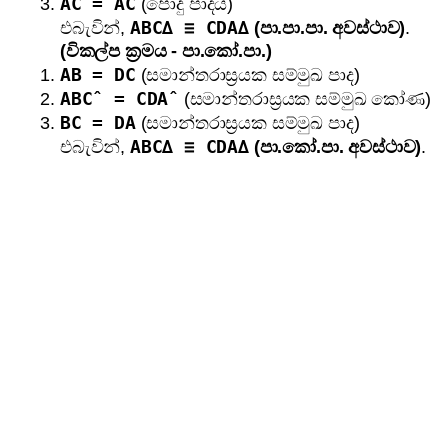
AC = AC
(පොදු පාදය)
ABC∆ ≡ CDA∆
එබැවින්,
(පා.පා.පා. අවස්ථාව)
.
(විකල්ප ක්‍රමය - පා.කෝ.පා.)
AB = DC
(සමාන්තරාස්‍රයක සම්මුඛ පාද)
ABCˆ = CDAˆ
(සමාන්තරාස්‍රයක සම්මුඛ කෝණ)
BC = DA
(සමාන්තරාස්‍රයක සම්මුඛ පාද)
ABC∆ ≡ CDA∆
එබැවින්,
(පා.කෝ.පා. අවස්ථාව)
.