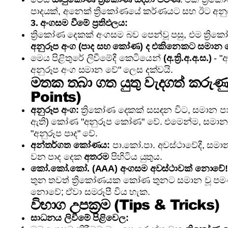
පාදයක්, අනෙක් ත්‍රිකෝණයේ කර්ණයට සහ ඊට අනු
3. අංගසම වීමේ ප්‍රතිඵලය:
ත්‍රිකෝණ දෙකක් අංගසම බව පෙන්වූ පසු, එම ත්‍ර
අනුරූප අංග (පාද සහ කෝණ) ද එකිනෙකට සමාන 
මෙය පිළිතුරේ ලිවීමේදී කෙටියෙන්
(අ.ත්‍රි.අ.අ.ස.)
- "
අනුරූප අංග සමාන වේ" ලෙස දක්වයි.
මතක තබා ගත යුතු වැදගත් කරුණ
Points)
අනුරූප අංග:
ත්‍රිකෝණ දෙකක් සසඳන විට, සමාන පාද
ඇති) කෝණ "අනුරූප කෝණ" වේ. එමෙන්ම, සමා
"අනුරූප පාද" වේ.
අන්තර්ගත කෝණය:
පා.කෝ.පා. අවස්ථාවේදී, ස
වන පාද දෙක
අතරම
පිහිටිය යුතුය.
කෝ.කෝ.කෝ. (AAA) අංගසම අවස්ථාවක් නොවේ!
තුන තවත් ත්‍රිකෝණයක කෝණ තුනට සමාන වූ පම
නොවේ; ඒවා සමරූපී විය හැක.
විභාග උපක්‍රම (Tips & Tricks)
සාධනය ලිවීමේ පිළිවෙල: