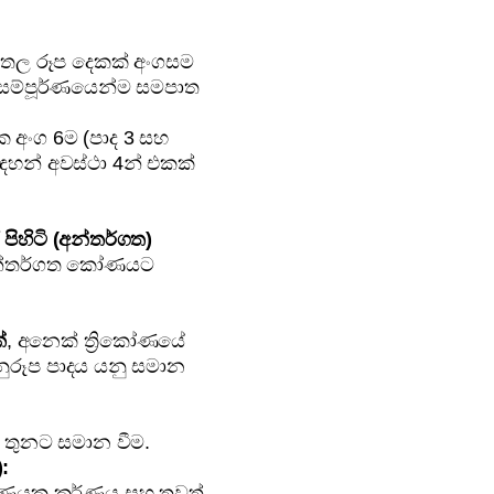
තල රූප දෙකක් අංගසම
ට සම්පූර්ණයෙන්ම සමපාත
 අංග 6ම (පාද 3 සහ
හන් අවස්ථා 4න් එකක්
පිහිටි (අන්තර්ගත)
අන්තර්ගත කෝණයට
්
, අනෙක් ත්‍රිකෝණයේ
ුරූප පාදය යනු සමාන
ද තුනට සමාන වීම.
:
ිකෝණයක කර්ණය සහ තවත්