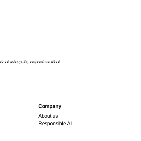
්‍රකාශයට පත් කරන ලද නිල පෙළපොත් සහ සම්පත්
Company
About us
Responsible AI