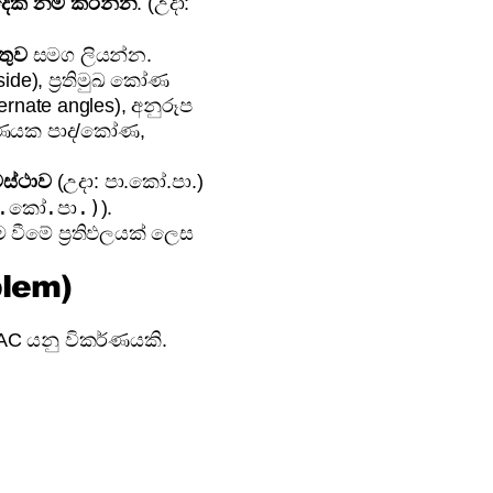
 දෙක නම් කරන්න
. (උදා:
තුව
සමග ලියන්න.
ide), ප්‍රතිමුඛ කෝණ
ernate angles), අනුරූප
ිකෝණයක පාද/කෝණ,
ස්ථාව
(උදා: පා.කෝ.පා.)
ා.කෝ.පා.)
).
වීමේ ප්‍රතිඵලයක් ලෙස
blem)
AC යනු විකර්ණයකි.