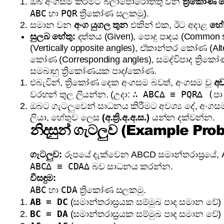
ඔබ අංගසම කිරීමට බලාපොරොත්තු වන
ත්‍රිකෝණ
ABC
PQR
හා
ත්‍රිකෝණ සලකමු).
සමාන වන
අංග යුගල තුන
එකින් එක, ඊට අදාළ
හේ
සුලබ හේතු:
දත්තය (Given), පොදු පාදය (Common s
(Vertically opposite angles), ඒකාන්තර කෝණ (Alt
කෝණ (Corresponding angles), සමද්විපාද ත්‍ර
සමබාහු ත්‍රිකෝණයක පාද/කෝණ.
එබැවින්, ත්‍රිකෝණ දෙක අංගසම බවත්, අංගසම වූ
අව
∴ ABC∆ ≡ PQR∆ (ප
වරහන් තුල ලියන්න. (උදා:
ඔබට ගැටලුවෙන් සාධනය කිරීමට අවශ්‍ය දේ, අංගසම 
ලියා, හේතුව ලෙස
(අ.ත්‍රි.අ.අ.ස.)
යන්න දක්වන්න.
නිදසුන් ගැටලුව (Example Pro
ගැටලුව:
රූපයේ දැක්වෙන ABCD සමාන්තරාස්‍රයේ, 
ABC∆ ≡ CDA∆
බව සාධනය කරන්න.
විසඳුම:
ABC
CDA
හා
ත්‍රිකෝණ සලකමු.
AB = DC
(සමාන්තරාස්‍රයක සම්මුඛ පාද සමාන වේ)
BC = DA
(සමාන්තරාස්‍රයක සම්මුඛ පාද සමාන වේ)