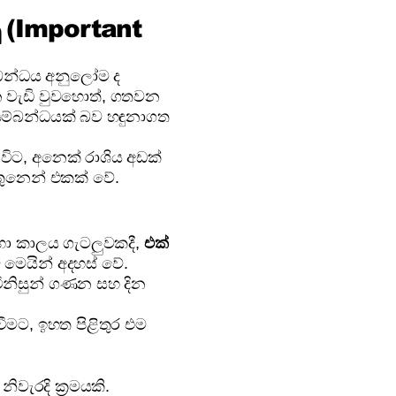
ු (Important
ම්බන්ධය අනුලෝම ද
න වැඩි වුවහොත්, ගතවන
 සම්බන්ධයක් බව හඳුනාගත
 විට, අනෙක් රාශිය අඩක්
 තුනෙන් එකක් වේ.
ා කාලය ගැටලුවකදී,
එක්
මෙයින් අදහස් වේ.
ිනිසුන් ගණන සහ දින
ීමට, ඉහත පිළිතුර එම
නිවැරදි ක්‍රමයකි.