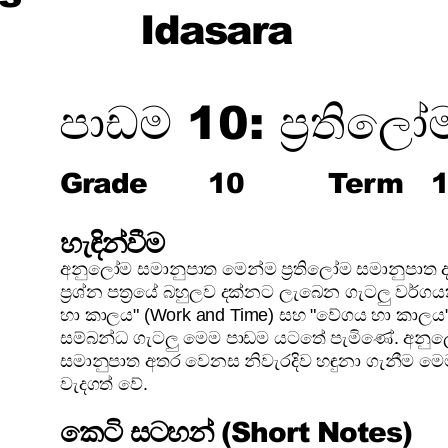
Idasara
පාඩම 10: ප්‍රතිල
Grade
10
Term
හැඳින්වීම
අනුලෝම සමානුපාත මෙන්ම ප්‍රතිලෝම සමානුපාත ද
ප්‍රශ්න පත්‍රයේ බහුලව දක්නට ලැබෙන ගැටලු වර්ග
හා කාලය" (Work and Time) සහ "වේගය හා කාලය"
සම්බන්ධ ගැටලු මෙම පාඩම යටතේ පැමිණේ. අනුල
සමානුපාත අතර වෙනස නිවැරදිව හඳුනා ගැනීම මෙම 
වැදගත් වේ.
කෙටි සටහන් (Short Notes)