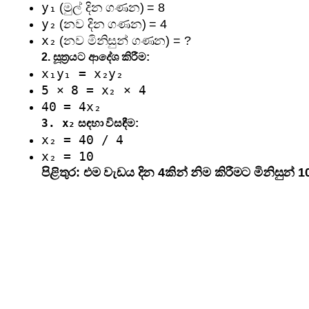
y₁
(මුල් දින ගණන) = 8
y₂
(නව දින ගණන) = 4
x₂
(නව මිනිසුන් ගණන) = ?
2. සූත්‍රයට ආදේශ කිරීම:
x₁y₁ = x₂y₂
5 × 8 = x₂ × 4
40 = 4x₂
3. x₂
සඳහා විසඳීම:
x₂ = 40 / 4
x₂ = 10
පිළිතුර: එම වැඩය දින 4කින් නිම කිරීමට මිනිසුන් 