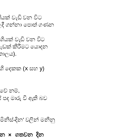
:
ියක් වැඩි වන විට
මිලදී ගන්නා පොත් ගණන
.
ශියක් වැඩි වන විට
 වැඩක් කිරීමට යොදන
කාලය).
x
y
ශි දෙකක (
සහ
)
 වේ නම්,
පද මාරු වී ඇති බව
මිනිස්-දින' වලින් මනිනු
 ගණන × ගතවන දින