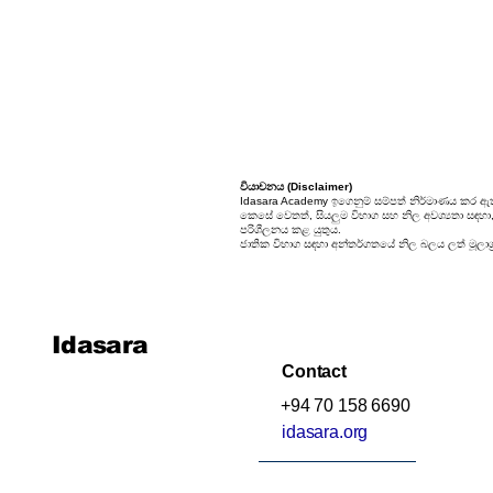
25. සම්භාවිතාව
වියාචනය (Disclaimer)
Idasara Academy ඉගෙනුම් සම්පත් නිර්මාණය කර ඇත
කෙසේ වෙතත්, සියලුම විභාග සහ නිල අවශ්‍යතා සඳහා, ස
පරිශීලනය කළ යුතුය.
ජාතික විභාග සඳහා අන්තර්ගතයේ නිල බලය ලත් මූලාශ්‍
Idasara
Contact
+94 70 158 6690
idasara.org