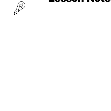
10 ශ්‍රේණිය
පළමු වාරය
පරිමිතිය
වර්ග මූලය
භාග
ද්විපද ප්‍රකාශන
අංග සාම්‍යය
වර්ගඵලය
වර්ගජ ප්‍රකාශනවල සාධක
ත්‍රිකෝණ
ත්‍රිකෝණ II
ප්‍රතිලෝම සමානුපාත