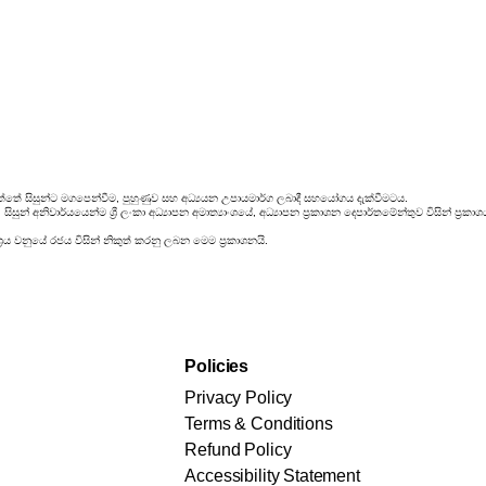
්තේ සිසුන්ට මගපෙන්වීම, පුහුණුව සහ අධ්‍යයන උපායමාර්ග ලබාදී සහයෝගය දැක්වීමටය.
ිසුන් අනිවාර්යයෙන්ම ශ්‍රී ලංකා අධ්‍යාපන අමාත්‍යාංශයේ, අධ්‍යාපන ප්‍රකාශන දෙපාර්තමේන්තුව විසින් ප
රය වනුයේ රජය විසින් නිකුත් කරනු ලබන මෙම ප්‍රකාශනයි.
Policies
Privacy Policy
Terms & Conditions
Refund Policy
Accessibility Statement