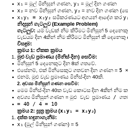
x₁
y₁
= මුල් මිනිසුන් ගණන,
= මුල් දින ගණන
x₂
y₂
= නව මිනිසුන් ගණන,
= නව දින ගණන (සෙව
x₁y₁ = x₂y₂
y
සමීකරණයට අගයන් ආදේශ කර
නිදසුන් ගැටලුව (Example Problem)
ගැටලුව:
යම් වැඩක් නිම කිරීමට මිනිසුන් 5 දෙනෙක
වැඩයම දින 4කින් නිම කිරීමට මිනිසුන් කී දෙනෙකු 
විසඳුම:
ක්‍රමය 1: ඒකක ක්‍රමය
මුළු වැඩ ප්‍රමාණය (මිනිස්-දින) සෙවීම:
මිනිසුන් 5 දෙනෙකුට දින 8ක් ගතවේ.
5 
එසේනම්, එක් මිනිසෙකුට ගතවන දින ගණන =
එනම්, මුළු වැඩ ප්‍රමාණය මිනිස්-දින 40කි.
2. අවශ්‍ය මිනිසුන් ගණන සෙවීම:
මෙම මිනිස්-දින 40ක වැඩ කොටස දින 4කින් නිම ක
මුළු වැඩ ප්‍රමාණය / 
අවශ්‍ය මිනිසුන් ගණන =
= 40 / 4 = 10
x₁y₁ = x₂y₂
ක්‍රමය 2: සූත්‍ර ක්‍රමය (
)
දත්ත හඳුනාගැනීම:
x₁
(මුල් මිනිසුන් ගණන) = 5