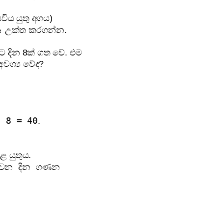
ිය යුතු අගය)
₂
උක්ත කරගන්න.
ුට දින 8ක් ගත වේ. එම
අවශ්‍ය වේද?
× 8 = 40
.
ළ යුතුය.
ගතවන දින ගණන