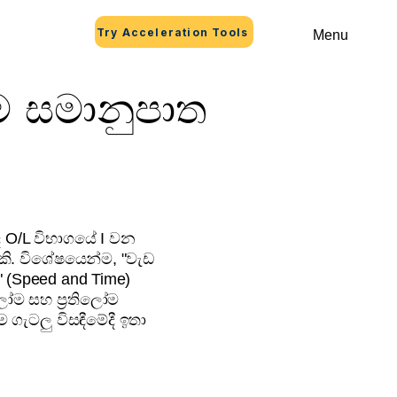
Try Acceleration Tools
Menu
ෝම සමානුපාත
1
 O/L විභාගයේ I වන
යකි. විශේෂයෙන්ම, "වැඩ
 (Speed and Time)
ෝම සහ ප්‍රතිලෝම
ගැටලු විසඳීමේදී ඉතා