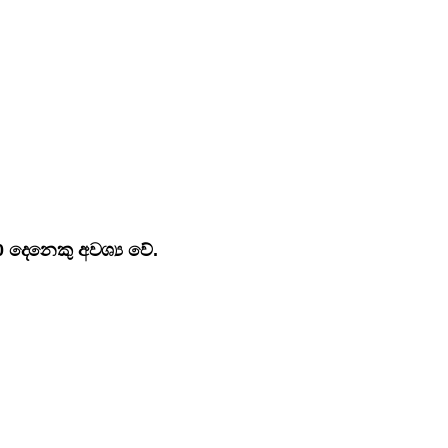
10 දෙනෙකු අවශ්‍ය වේ.