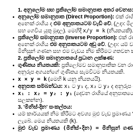
1. අනුලෝම සහ ප්‍රතිලෝම සමානුපාත අතර වෙනස
අනුලෝම සමානුපාත (Direct Proportion):
එක් රාශ
අනෙක් රාශිය ද
එම අනුපාතයටම වැඩි වේ
. (උදා: 
x/y = k
සහ ගෙවිය යුතු මුදල). මෙහිදී
(නියතයකි)
ප්‍රතිලෝම සමානුපාත (Inverse Proportion):
එක් රා
අනෙක් රාශිය
එම අනුපාතයටම අඩු වේ
. (උදා: යම්
මිනිසුන් ගණන සහ එම වැඩය නිම කිරීමට ගතවන 
2. ප්‍රතිලෝම සමානුපාතයේ ප්‍රධාන ලක්ෂණ:
ගුණිතය නියතයකි:
ප්‍රතිලෝමව සමානුපාතික වන රා
අනුරූප අගයන්ගේ ගුණිතය සැමවිටම නියතයකි.
x × y = k
k
(මෙහි
යනු නියතයයි).
x₁
y₁
x₂
y₂
අනුපාත සම්බන්ධය:
ට
ද,
ට
ද අනුරූප
x₁ : x₂ = y₂ : y₁
(දෙවන රාශියේ අනුපාතයේ 
සලකන්න).
3. 'මිනිස්-දින' සංකල්පය:
යම් කාර්යයක් නිම කිරීමට අවශ්‍ය මුළු වැඩ ප්‍රමාණය '
k
ලැබේ. මෙය නියතයකි (
).
මුළු වැඩ ප්‍රමාණය (මිනිස්-දින) = මිනිසුන්