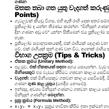
ගණන
මතක තබා ගත යුතු වැදගත් කරුණ
Points)
ගැටලුවක් කියවූ විගස, එහි ඇති රාශි දෙක අතර ස
ප්‍රතිලෝම ද යන්න තීරණය කරන්න. "මිනිසුන් ගණ
දින ගණන අඩු වේ" යන්න සිතීමෙන් එය ප්‍රතිලෝම
හැක.
ප්‍රතිලෝම සමානුපාතයකදී, එක් රාශියක් දෙගුණ වන
වේ. එක් රාශියක් තුන් ගුණ වන විට, අනෙක් රාශිය
විභාග උපක්‍රම (Tips & Tricks)
ඒකක ක්‍රමය (Unitary Method):
පළමුව,
එක් ඒකකයක් සඳහා
අගය සොයන්න. වැඩ හ
මිනිසෙකුට
එම වැඩය කිරීමට ගතවන කාලය සෙවීම 
වැදගත්:
එක් මිනිසෙකුට ගතවන කාලය සෙවීමේදී, ම
ගණන
ගුණ කළ යුතුය
(බෙදීම නොවේ).
ඉන්පසු, අවශ්‍ය මිනිසුන් ගණනට ගතවන කාලය සෙව
මිනිසුන් ගණනින්
බෙදන්න
.
සූත්‍ර ක්‍රමය (Formula Method):
x₁y₁ = x₂y₂
සූත්‍රය භාවිතා කිරීම ඉතා ඉක්මන් හා 