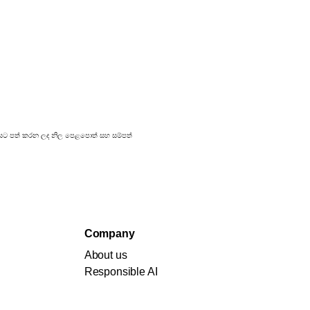
්‍රකාශයට පත් කරන ලද නිල පෙළපොත් සහ සම්පත්
Company
About us
Responsible AI