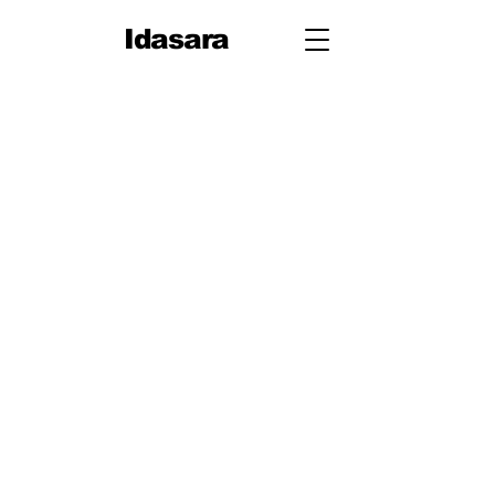
Idasara
10 ශ්‍රේණිය
පළමු වාරය
පරිමිතිය
වර්ග මූලය
භාග
ද්විපද ප්‍රකාශන
අංග සාම්‍යය
වර්ගඵලය
වර්ගජ ප්‍රකාශනවල සාධක
ත්‍රිකෝණ
ත්‍රිකෝණ II
ප්‍රතිලෝම සමානුපාත
දත්ත නිරූපණය