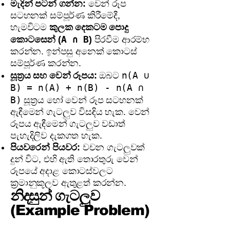
මැදින් පටන් ගන්න:
වෙන් රූප
සටහනක් සම්පූර්ණ කිරීමේදී,
හැමවිටම
කුලක දෙකටම පොදු
A ∩ B
කොටසෙන් (
)
පිරවීම ආරම්භ
කරන්න. ඉන්පසු අනෙක් කොටස්
සම්පූර්ණ කරන්න.
n(A ∪
සූත්‍රය සහ වෙන් රූපය:
ඔබට
B) = n(A) + n(B) - n(A ∩
B)
සූත්‍රය හෝ වෙන් රූප සටහනක්
ඇඳීමෙන් ගැටලුව විසඳිය හැක. වෙන්
රූපය ඇඳීමෙන් ගැටලුව වඩාත්
පැහැදිලිව දැකගත හැක.
පියවරෙන් පියවර:
වචන ගැටලුවක්
දුන් විට, එහි ඇති තොරතුරු වෙන්
රූපයේ අදාළ කොටස්වලට
ක්‍රමානුකූලව ඇතුළත් කරන්න.
නිදසුන් ගැටලුව
(Example Problem)