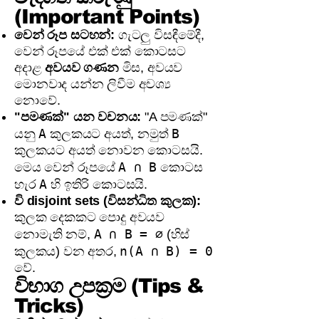
(Important Points)
වෙන් රූප සටහන්:
ගැටලු විසඳීමේදී,
වෙන් රූපයේ එක් එක් කොටසට
අදාළ
අවයව ගණන
මිස, අවයව
මොනවාද යන්න ලිවීම අවශ්‍ය
නොවේ.
"පමණක්" යන වචනය:
"A පමණක්"
A
B
යනු
කුලකයට අයත්, නමුත්
කුලකයට අයත් නොවන කොටසයි.
A ∩ B
මෙය වෙන් රූපයේ
කොටස
A
හැර
හි ඉතිරි කොටසයි.
වි disjoint sets (විසන්ධිත කුලක):
කුලක දෙකකට පොදු අවයව
A ∩ B = ∅
නොමැති නම්,
(හිස්
n(A ∩ B) = 0
කුලකය) වන අතර,
වේ.
විභාග උපක්‍රම (Tips &
Tricks)