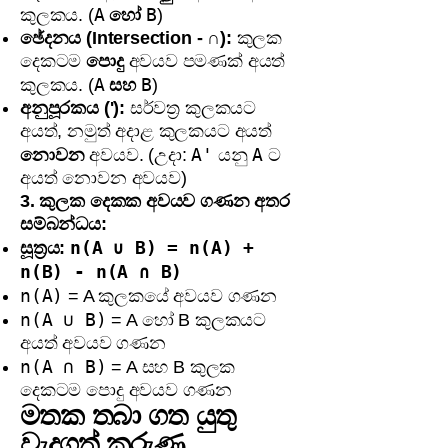
A
B
කුලකය. (
හෝ
)
ඡේදනය (Intersection - ∩):
කුලක
දෙකටම
පොදු
අවයව පමණක් අයත්
A
B
කුලකය. (
සහ
)
අනුපූරකය ('):
සර්වත්‍ර කුලකයට
අයත්, නමුත් අදාළ කුලකයට අයත්
A'
A
නොවන
අවයව. (උදා:
යනු
ට
අයත් නොවන අවයව)
3. කුලක දෙකක අවයව ගණන අතර
සම්බන්ධය:
n(A ∪ B) = n(A) +
සූත්‍රය:
n(B) - n(A ∩ B)
n(A)
= A කුලකයේ අවයව ගණන
n(A ∪ B)
= A හෝ B කුලකයට
අයත් අවයව ගණන
n(A ∩ B)
= A සහ B කුලක
දෙකටම පොදු අවයව ගණන
මතක තබා ගත යුතු
වැදගත් කරුණු