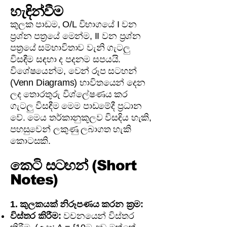
හැඳින්වීම
කුලක පාඩම, O/L විභාගයේ I වන
ප්‍රශ්න පත්‍රයේ මෙන්ම, II වන ප්‍රශ්න
පත්‍රයේ සම්භාවිතාව වැනි ගැටලු
විසඳීම සඳහා ද පදනම සපයයි.
විශේෂයෙන්ම, වෙන් රූප සටහන්
(Venn Diagrams) භාවිතයෙන් දෙන
ලද තොරතුරු විශ්ලේෂණය කර
ගැටලු විසඳීම මෙම පාඩමේදී ප්‍රධාන
වේ. මෙය තර්කානුකූලව විසඳිය හැකි,
පහසුවෙන් ලකුණු ලබාගත හැකි
කොටසකි.
කෙටි සටහන් (Short
Notes)
1. කුලකයක් නිරූපණය කරන ක්‍රම:
විස්තර කිරීම:
වචනයෙන් විස්තර