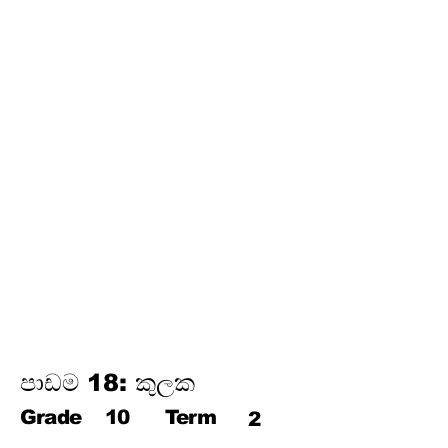
අර්ථකථනය
16.
ගුණෝත්තර ශ්‍රේඪි
තෙවන වාරය
17.
පයිතගරස් ප්‍රමේයය
18.
ත්‍රිකෝණමිතිය
19.
න්‍යාස
20.
අසමානතා
21.
වෘත්ත චතුරස්‍ර
22.
ස්පර්ශක
23.
නිර්මාණ
24.
කුලක
25. සම්භාවිතාව
පාඩම 18: කුලක
Grade
10
Term
2