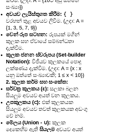
කිරීම. (උදා: A = {10ට අඩු ඔත්තේ
සංඛ්‍යා})
{ }
අවයව ලැයිස්තුගත කිරීම:
වරහන් තුළ අවයව ලිවීම. (උදා: A =
{1, 3, 5, 7, 9})
වෙන් රූප සටහන:
රූපයක් මගින්
කුලක සහ ඒවායේ සම්බන්ධතා
දැක්වීම.
කුලක ජනන ස්වරූපය (Set-builder
Notation):
වීජීයව කුලකයේ පොදු
ලක්ෂණය දැක්වීම. (උදා: A = {x : x
යනු ඔත්තේ සංඛ්‍යාවකි; 1 ≤ x < 10})
2. කුලක කර්ම සහ සංකේත:
සර්වත්‍ර කුලකය (ε):
සලකා බලන
සියලුම අවයව අයත් වන කුලකය.
උපකුලකය (⊂):
එක් කුලකයක
සියලුම අවයව තවත් කුලකයක අඩංගු
වේ නම්.
මේලය (Union - ∪):
කුලක
දෙකෙහිම ඇති
සියලුම
අවයව අයත්