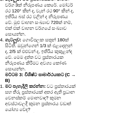
වර්ග 3ක් නිරූපණය කෙරේ. මෝටර්
රථ 120° කින් ද, වෑන් රථ 90° කින් ද,
ඉතිරිය බස් රථ වලින් ද නිරූපණය
වේ. මුළු වාහන සංඛ්‍යාව 720ක් නම්,
එක් එක් වාහන වර්ගයේ සංඛ්‍යාව
සොයන්න.
ගැටලුව:
ගොවිපලක සතුන් 180ක්
සිටිති. ඔවුන්ගෙන් 1/3 ක් එළදෙනුන්
ද, 2/5 ක් එළුවන් ද, ඉතිරිය කුකුළන්ද
වේ. මෙම දත්ත වට ප්‍රස්තාරයක
නිරූපණය කිරීමට අවශ්‍ය කෝණ
සොයන්න.
මට්ටම 3: විශිෂ්ට සාමාර්ථයකට (C →
B)
මට පැහැදිලි කරන්න:
වට ප්‍රස්තාරයක්
සහ තීරු ප්‍රස්තාරයක් අතර ඇති ප්‍රධාන
වෙනස්කම් මොනවාද? කුමන
අවස්ථාවලදී කුමන ප්‍රස්තාරය වඩාත්
යෝග්‍ය වේද?