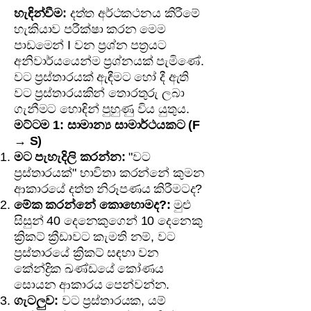
හැඳින්වීම:
දත්ත අර්ථකථනය කිරීමේ
හැකියාව පරීක්ෂා කරන මෙම
පාඩමෙන් I වන ප්‍රශ්න පත්‍රයට
අනිවාර්යයෙන්ම ප්‍රශ්නයක් පැමිණේ.
වට ප්‍රස්තාරයක් ඇඳීමට හෝ දී ඇති
වට ප්‍රස්තාරයකින් තොරතුරු ලබා
ගැනීමට හොඳින් පුහුණු විය යුතුය.
මට්ටම 1: සාමාන්‍ය සාමාර්ථයකට (F
→ S)
මට පැහැදිලි කරන්න:
"වට
ප්‍රස්තාරයක්" භාවිතා කරන්නේ කුමන
ආකාරයේ දත්ත නිරූපණය කිරීමටද?
මේක කරන්නේ කොහොමද?:
මුළු
සිසුන් 40 දෙනෙකුගෙන් 10 දෙනෙකු
ක්‍රිකට් ක්‍රීඩාවට කැමති නම්, වට
ප්‍රස්තාරයේ ක්‍රිකට් සඳහා වන
කේන්ද්‍රික ඛණ්ඩයේ කෝණය
සොයන ආකාරය පෙන්වන්න.
ගැටලුව:
වට ප්‍රස්තාරයක, යම්