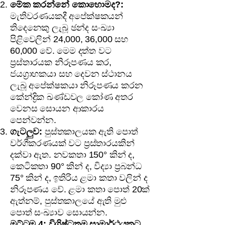
මේක කරන්නේ කොහොමද?:
මැතිවරණයකදී අපේක්ෂකයන්
තිදෙනෙකු ලැබූ ඡන්ද සංඛ්‍යා
පිළිවෙලින් 24,000, 36,000 සහ
60,000 වේ. මෙම දත්ත වට
ප්‍රස්තාරයක නිරූපණය කර,
ජයග්‍රාහකයා සහ දෙවන ස්ථානය
ලැබූ අපේක්ෂකයා නිරූපණය කරන
කේන්ද්‍රික ඛණ්ඩවල කෝණ අතර
වෙනස සොයන ආකාරය
පෙන්වන්න.
ගැටලුව:
පුස්තකාලයක ඇති පොත්
වර්ගීකරණයක් වට ප්‍රස්තාරයකින්
දක්වා ඇත. නවකතා 150° කින් ද,
කෙටිකතා 90° කින් ද, විද්‍යා ප්‍රබන්ධ
75° කින් ද, ඉතිරිය ළමා කතා වලින් ද
නිරූපණය වේ. ළමා කතා පොත් 20ක්
ඇත්නම්, පුස්තකාලයේ ඇති මුළු
පොත් සංඛ්‍යාව සොයන්න.
මට්ටම 4: විශිෂ්ටතම සාමාර්ථයකට