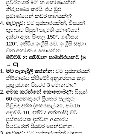
ප්‍රවර්ගයක් 90° ක කෝණයකින්
නිරූපණය කරයි. එය මුළු
ප්‍රමාණයෙන් කවර භාගයක්ද?
ගැටලුව:
වට ප්‍රස්තාරයකින්, විෂයන්
තුනකට සිසුන් කැමති ප්‍රමාණයන්
දක්වා ඇත. සිංහල 150°, ගණිතය
120°. ඉතිරිය ඉංග්‍රීසි වේ. ඉංග්‍රීසි සඳහා
වන කෝණය සොයන්න.
මට්ටම 2: සම්මාන සාමාර්ථයකට (S
→ C)
මට පැහැදිලි කරන්න:
වට ප්‍රස්තාරයක්
නිර්මාණය කිරීමේදී අනුගමනය කළ
යුතු ප්‍රධාන පියවර 3 මොනවාද?
මේක කරන්නේ කොහොමද?:
සිසුන්
60 දෙනෙකුගේ ප්‍රියතම පලතුරු
පිළිබඳ දත්ත (කෙසෙල්-20, අඹ-15,
දොඩම්-10, ඉතිරිය අන්නාසි) වට
ප්‍රස්තාරයක දක්වන ආකාරය
පියවරෙන් පියවර පෙන්වන්න.
ගැටලුව:
වට ප්‍රස්තාරයකින් වාහන