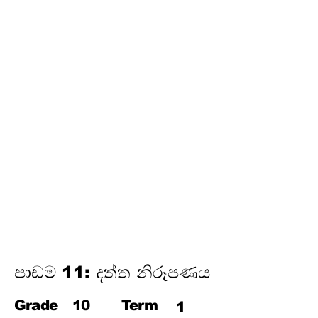
අර්ථකථනය
16. ගුණෝත්තර ශ්‍රේඪි
තෙවන වාරය
17. පයිතගරස් ප්‍රමේයය
18. ත්‍රිකෝණමිතිය
19.
න්‍යාස
20. අසමානතා
21. වෘත්ත චතුරස්‍ර
22. ස්පර්ශක
23. නිර්මාණ
24. කුලක
25. සම්භාවිතාව
පාඩම 11: දත්ත නිරූපණය
Grade
10
Term
1