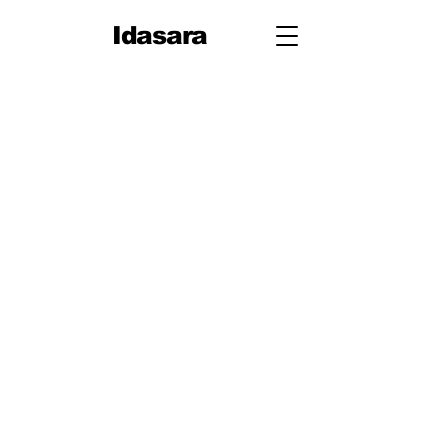
Idasara
10 ශ්‍රේණිය
පළමු වාරය
පරිමිතිය
වර්ග මූලය
භාග
ද්විපද ප්‍රකාශන
අංග සාම්‍යය
වර්ගඵලය
වර්ගජ ප්‍රකාශනවල සාධක
ත්‍රිකෝණ
ත්‍රිකෝණ II
ප්‍රතිලෝම සමානුපාත
දත්ත නිරූපණය