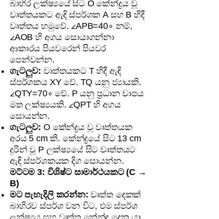
බාහිර ලක්ෂ්‍යයේ සිට O කේන්ද්‍රය වූ
වෘත්තයකට ඇඳි ස්පර්ශක A සහ B හිදී
වෘත්තය හමුවේ. ∠APB=40∘ නම්,
∠AOB හි අගය සොයාගන්නා
ආකාරය පියවරෙන් පියවර
පෙන්වන්න.
ගැටලුව:
වෘත්තයකට T හිදී ඇඳි
ස්පර්ශකය XY වේ. TQ යනු ජ්‍යායකි.
∠QTY=70∘ වේ. P යනු ප්‍රධාන චාපය
මත ලක්ෂ්‍යයකි. ∠QPT හි අගය
සොයන්න.
ගැටලුව:
O කේන්ද්‍රය වූ වෘත්තයක
අරය 5 cm කි. කේන්ද්‍රයේ සිට 13 cm
දුරින් වූ P ලක්ෂ්‍යයේ සිට වෘත්තයට
ඇඳි ස්පර්ශකයක දිග සොයන්න.
මට්ටම 3: විශිෂ්ට සාමාර්ථයකට (C →
B)
මට පැහැදිලි කරන්න:
වෘත්ත දෙකක්
බාහිරව ස්පර්ශ වන විට, එම ස්පර්ශ
ලක්ෂ්‍යය සහ වෘත්ත කේන්ද්‍ර දෙක යා