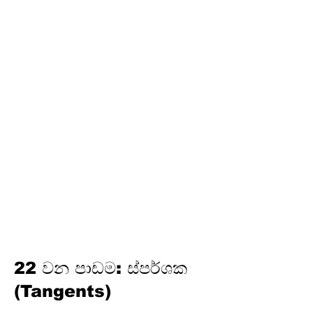
අර්ථකථනය
16. ගුණෝත්තර ශ්‍රේඪි
තෙවන වාරය
17. පයිතගරස් ප්‍රමේයය
18. ත්‍රිකෝණමිතිය
19.
න්‍යාස
20. අසමානතා
21. වෘත්ත චතුරස්‍ර
22. ස්පර්ශක
23. නිර්මාණ
24. කුලක
25. සම්භාවිතාව
22 වන පාඩම: ස්පර්ශක
(Tangents)