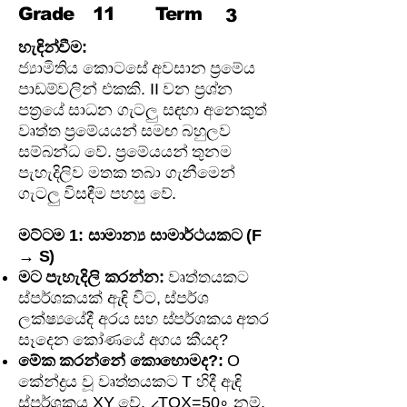
Grade
11
Term
3
හැඳින්වීම:
ජ්‍යාමිතිය කොටසේ අවසාන ප්‍රමේය
පාඩම්වලින් එකකි. II වන ප්‍රශ්න
පත්‍රයේ සාධන ගැටලු සඳහා අනෙකුත්
වෘත්ත ප්‍රමේයයන් සමඟ බහුලව
සම්බන්ධ වේ. ප්‍රමේයයන් තුනම
පැහැදිලිව මතක තබා ගැනීමෙන්
ගැටලු විසඳීම පහසු වේ.
මට්ටම 1: සාමාන්‍ය සාමාර්ථයකට (F
→ S)
මට පැහැදිලි කරන්න:
වෘත්තයකට
ස්පර්ශකයක් ඇඳි විට, ස්පර්ශ
ලක්ෂ්‍යයේදී අරය සහ ස්පර්ශකය අතර
සෑදෙන කෝණයේ අගය කීයද?
මේක කරන්නේ කොහොමද?:
O
කේන්ද්‍රය වූ වෘත්තයකට T හිදී ඇඳි
ස්පර්ශකය XY වේ. ∠TOX=50∘ නම්,