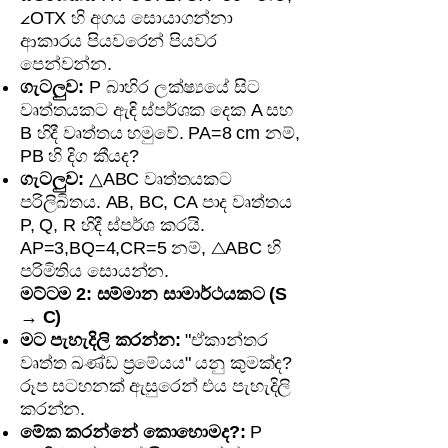
∠OTX හි අගය සොයාගන්නා
ආකාරය පියවරෙන් පියවර
පෙන්වන්න.
ගැටලුව:
P බාහිර ලක්ෂ්‍යයේ සිට
වෘත්තයකට ඇඳි ස්පර්ශක දෙක A සහ
B හිදී වෘත්තය හමුවේ. PA=8 cm නම්,
PB හි දිග කීයද?
ගැටලුව:
△ABC වෘත්තයකට
පරිලිඛිතය. AB, BC, CA පාද වෘත්තය
P, Q, R හිදී ස්පර්ශ කරයි.
AP=3,BQ=4,CR=5 නම්, △ABC හි
පරිමිතිය සොයන්න.
මට්ටම 2: සම්මාන සාමාර්ථයකට (S
→ C)
මට පැහැදිලි කරන්න:
"ඒකාන්තර
වෘත්ත ඛණ්ඩ ප්‍රමේයය" යනු කුමක්ද?
රූප සටහනක් ඇසුරෙන් එය පැහැදිලි
කරන්න.
මේක කරන්නේ කොහොමද?:
P