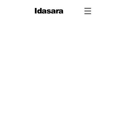
Idasara
10 ශ්‍රේණිය
පළමු වාරය
පරිමිතිය
වර්ග මූලය
භාග
ද්විපද ප්‍රකාශන
අංග සාම්‍යය
වර්ගඵලය
වර්ගජ ප්‍රකාශනවල සාධක
ත්‍රිකෝණ
ත්‍රිකෝණ II
ප්‍රතිලෝම සමානුපාත
දත්ත නිරූපණය