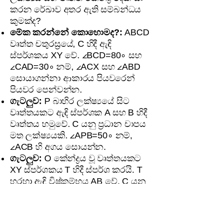
කරන රේඛාව අතර ඇති සම්බන්ධය
කුමක්ද?
මේක කරන්නේ කොහොමද?:
ABCD
වෘත්ත චතුරස්‍රයේ, C හිදී ඇඳි
ස්පර්ශකය XY වේ. ∠BCD=80∘ සහ
∠CAD=30∘ නම්, ∠ACX සහ ∠ABD
සොයාගන්නා ආකාරය පියවරෙන්
පියවර පෙන්වන්න.
ගැටලුව:
P බාහිර ලක්ෂ්‍යයේ සිට
වෘත්තයකට ඇඳි ස්පර්ශක A සහ B හිදී
වෘත්තය හමුවේ. C යනු ප්‍රධාන චාපය
මත ලක්ෂ්‍යයකි. ∠APB=50∘ නම්,
∠ACB හි අගය සොයන්න.
ගැටලුව:
O කේන්ද්‍රය වූ වෘත්තයකට
XY ස්පර්ශකය T හිදී ස්පර්ශ කරයි. T
හරහා ඇඳි විෂ්කම්භය AB වේ. C යනු
පරිධිය මත ලක්ෂ්‍යයකි. ∠ATX=∠ABC
බව සාධනය කරන්න.
මට්ටම 4: විශිෂ්ටතම සාමාර්ථයකට