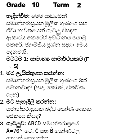
Grade
10
Term
2
හැඳින්වීම:
මෙම පාඩමෙන්
සමාන්තරාස්‍රයක මූලික ගුණාංග සහ
ඒවා භාවිතයෙන් ගැටලු විසඳන
ආකාරය කෙරෙහි අවධානය යොමු
කෙරේ. ජ්‍යාමිතිය ප්‍රශ්න සඳහා මෙය
පදනමකි.
මට්ටම 1: සාමාන්‍ය සාමාර්ථයකට (F
→ S)
මට ලැයිස්තුගත කරන්න:
සමාන්තරාස්‍රයක මූලික ගුණාංග 3ක්
මොනවාද? (පාද, කෝණ, විකර්ණ
ගැන)
මට පැහැදිලි කරන්න:
සමාන්තරාස්‍රයක බද්ධ කෝණ දෙකක
ඓක්‍යය කීයද?
ABCD
ගැටලුව:
සමාන්තරාස්‍රයේ
Â=70°
Ĉ
B̂
වේ.
සහ
කෝණවල
අගයන් සොයන්න.