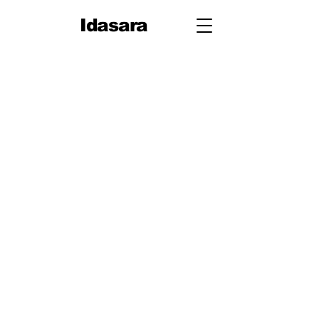
Idasara
10 ශ්‍රේණිය
පළමු වාරය
පරිමිතිය
වර්ග මූලය
භාග
ද්විපද ප්‍රකාශන
අංග සාම්‍යය
වර්ගඵලය
වර්ගජ ප්‍රකාශනවල සාධක
ත්‍රිකෝණ
ත්‍රිකෝණ II
ප්‍රතිලෝම සමානුපාත
දත්ත නිරූපණය