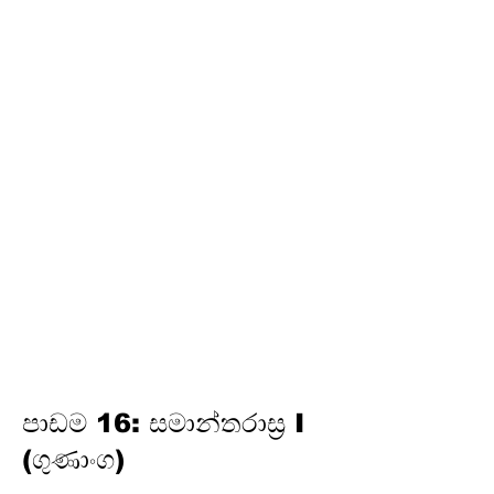
අර්ථකථනය
16. ගුණෝත්තර ශ්‍රේඪි
තෙවන වාරය
17. පයිතගරස් ප්‍රමේයය
18. ත්‍රිකෝණමිතිය
19.
න්‍යාස
20. අසමානතා
21. වෘත්ත චතුරස්‍ර
22. ස්පර්ශක
23. නිර්මාණ
24. කුලක
25. සම්භාවිතාව
පාඩම 16: සමාන්තරාස්‍ර I
(ගුණාංග)