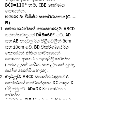
BĈD=110°
CBE
නම්,
කෝණය
සොයන්න.
මට්ටම 3: විශිෂ්ට සාමාර්ථයකට (C →
B)
ABCD
මේක කරන්නේ කොහොමද?:
DÂB=60°
AD
සමාන්තරාස්‍රයේ
වේ.
AB
සහ
පාදවල දිග පිළිවෙලින් 8cm
BD
සහ 10cm වේ.
විකර්ණයේ දිග
කොසයින් නීතිය භාවිතයෙන්
සොයන ආකාරය පැහැදිලි කරන්න.
(මෙය උසස් ගණිත සංකල්පයක් වුවද,
යෙදීම පෙන්විය හැක).
ABCD
A
ගැටලුව:
සමාන්තරාස්‍රයේ
DC
X
කෝණයේ සමච්ඡේදකය
පාදය
AD=DX
හිදී හමුවේ.
බව සාධනය
කරන්න.
මට්ටම 4: විශිෂ්ටතම සාමාර්ථයකට
(B → A)
PQRS
Q
ගැටලුව:
සමාන්තරාස්‍රයේ