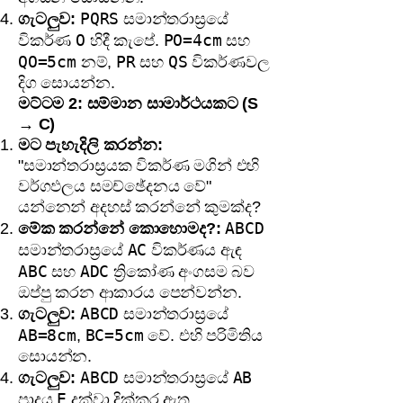
PQRS
ගැටලුව:
සමාන්තරාස්‍රයේ
O
PO=4cm
විකර්ණ
හිදී කැපේ.
සහ
QO=5cm
PR
QS
නම්,
සහ
විකර්ණවල
දිග සොයන්න.
මට්ටම 2: සම්මාන සාමාර්ථයකට (S
→ C)
මට පැහැදිලි කරන්න:
"සමාන්තරාස්‍රයක විකර්ණ මගින් එහි
වර්ගඵලය සමච්ඡේදනය වේ"
යන්නෙන් අදහස් කරන්නේ කුමක්ද?
ABCD
මේක කරන්නේ කොහොමද?:
AC
සමාන්තරාස්‍රයේ
විකර්ණය ඇඳ
ABC
ADC
සහ
ත්‍රිකෝණ අංගසම බව
ඔප්පු කරන ආකාරය පෙන්වන්න.
ABCD
ගැටලුව:
සමාන්තරාස්‍රයේ
AB=8cm
BC=5cm
,
වේ. එහි පරිමිතිය
සොයන්න.
ABCD
AB
ගැටලුව:
සමාන්තරාස්‍රයේ
E
පාදය
දක්වා දික්කර ඇත.