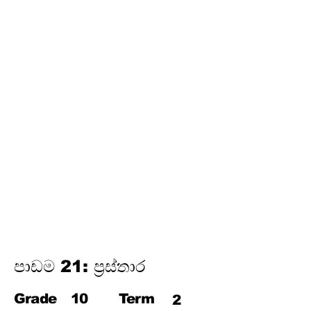
අර්ථකථනය
16. ගුණෝත්තර ශ්‍රේඪි
තෙවන වාරය
17. පයිතගරස් ප්‍රමේයය
18. ත්‍රිකෝණමිතිය
19.
න්‍යාස
20. අසමානතා
21. වෘත්ත චතුරස්‍ර
22. ස්පර්ශක
23. නිර්මාණ
24. කුලක
25. සම්භාවිතාව
පාඩම 21: ප්‍රස්තාර
Grade
10
Term
2