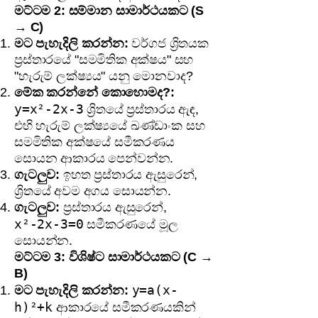
මට්ටම 2: සම්මාන සාමාර්ථයකට (S
→ C)
මට පැහැදිලි කරන්න:
වර්ගජ ශ්‍රිතයක
ප්‍රස්තාරයේ "සමමිතික අක්ෂය" සහ
"හැරුම් ලක්ෂ්‍යය" යනු මොනවාද?
මේක කරන්නේ කොහොමද?:
y=x²-2x-3
ශ්‍රිතයේ ප්‍රස්තාරය ඇඳ,
එහි හැරුම් ලක්ෂ්‍යයේ ඛණ්ඩාංක සහ
සමමිතික අක්ෂයේ සමීකරණය
සොයන ආකාරය පෙන්වන්න.
ගැටලුව:
ඉහත ප්‍රස්තාරය ඇසුරෙන්,
ශ්‍රිතයේ අවම අගය සොයන්න.
ගැටලුව:
ප්‍රස්තාරය ඇසුරෙන්,
x²-2x-3=0
සමීකරණයේ මූල
සොයන්න.
මට්ටම 3: විශිෂ්ට සාමාර්ථයකට (C →
B)
y=a(x-
මට පැහැදිලි කරන්න:
h)²+k
ආකාරයේ සමීකරණයකින්