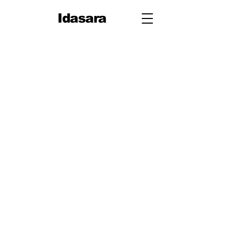
Idasara
10 ශ්‍රේණිය
පළමු වාරය
පරිමිතිය
වර්ග මූලය
භාග
ද්විපද ප්‍රකාශන
අංග සාම්‍යය
වර්ගඵලය
වර්ගජ ප්‍රකාශනවල සාධක
ත්‍රිකෝණ
ත්‍රිකෝණ II
ප්‍රතිලෝම සමානුපාත
දත්ත නිරූපණය