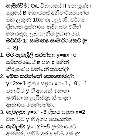
හැඳින්වීම:
O/L විභාගයේ II වන ප්‍රශ්න
පත්‍රයේ B කොටසේ අනිවාර්යයෙන්ම
එන ලකුණු 10ක ගැටලුවකි. වර්ගජ
ශ්‍රිතයක ප්‍රස්තාරය ඇඳීම සහ එයින්
තොරතුරු ලබාගැනීම ප්‍රධාන වේ.
මට්ටම 1: සාමාන්‍ය සාමාර්ථයකට (F
→ S)
y=mx+c
මට පැහැදිලි කරන්න:
m
c
සමීකරණයේ
සහ
මගින්
නිරූපණය වන්නේ කුමක්ද?
මේක කරන්නේ කොහොමද?:
y=2x+1
x=-1, 0, 1
ශ්‍රිතය සඳහා
y
වන විට
හි අගයන් සොයා
ඛණ්ඩාංක ලැයිස්තුවක් සාදන
ආකාරය පෙන්වන්න.
y=x²-3
x=2
ගැටලුව:
ශ්‍රිතය සඳහා
y
වන විට
හි අගය සොයන්න.
y=-x²+5
ගැටලුව:
ප්‍රස්තාරයට
ඇත්තේ උපරිමයක් ද අවමයක් ද?