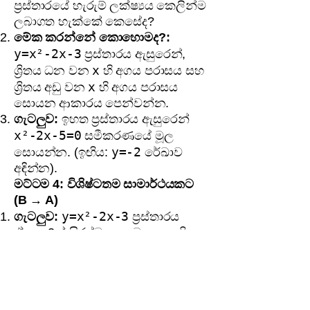
ප්‍රස්තාරයේ හැරුම් ලක්ෂ්‍යය කෙලින්ම
ලබාගත හැක්කේ කෙසේද?
මේක කරන්නේ කොහොමද?:
y=x²-2x-3
ප්‍රස්තාරය ඇසුරෙන්,
x
ශ්‍රිතය ධන වන
හි අගය පරාසය සහ
x
ශ්‍රිතය අඩු වන
හි අගය පරාසය
සොයන ආකාරය පෙන්වන්න.
ගැටලුව:
ඉහත ප්‍රස්තාරය ඇසුරෙන්
x²-2x-5=0
සමීකරණයේ මූල
y=-2
සොයන්න. (ඉඟිය:
රේඛාව
අඳින්න).
මට්ටම 4: විශිෂ්ටතම සාමාර්ථයකට
(B → A)
y=x²-2x-3
ගැටලුව:
ප්‍රස්තාරය
ඒකක 2ක් සිරස්ව ඉහළට ගෙන ගිය
විට ලැබෙන නව ප්‍රස්තාරයේ
සමීකරණය කුමක්ද? එහි හැරුම්
ලක්ෂ්‍යයේ ඛණ්ඩාංක මොනවාද?
මේක කරන්නේ කොහොමද?: