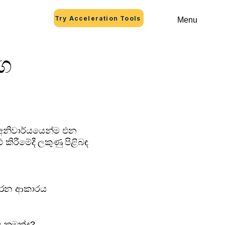
Try Acceleration Tools
Menu
ාග
රයේ අනිවාර්යයෙන්ම එන
 කිරීමේදී ලකුණු පිළිබඳ
කරන ආකාරය
 කුමක්ද?