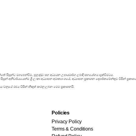
්තේ සිසුන්ට මගපෙන්වීම, පුහුණුව සහ අධ්‍යයන උපායමාර්ග ලබාදී සහයෝගය දැක්වීමටය.
සුන් අනිවාර්යයෙන්ම ශ්‍රී ලංකා අධ්‍යාපන අමාත්‍යාංශයේ, අධ්‍යාපන ප්‍රකාශන දෙපාර්තමේන්තුව විසින් ප
රය වනුයේ රජය විසින් නිකුත් කරනු ලබන මෙම ප්‍රකාශනයි.
Policies
Privacy Policy
Terms & Conditions