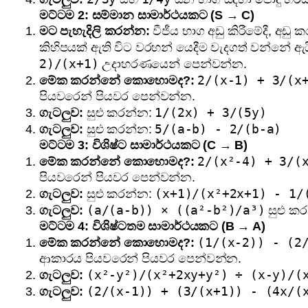
මට්ටම 2: සම්මාන සාමාර්ථයකට (S → C)
මට පැහැදිලි කරන්න:
වීජීය භාග අඩු කිරීමේදී, අඩ
කිහිපයක් ඇති විට වරහන් යෙදීම වැදගත් වන්නේ ඇ
2)/(x+1)
උදාහරණයෙන් පෙන්වන්න.
2/(x-1) + 3/(x
මේක කරන්නේ කොහොමද?:
පියවරෙන් පියවර පෙන්වන්න.
1/(2x) + 3/(5y)
ගැටලුව:
සුළු කරන්න:
5/(a-b) - 2/(b-a)
ගැටලුව:
සුළු කරන්න:
මට්ටම 3: විශිෂ්ට සාමාර්ථයකට (C → B)
2/(x²-4) + 3/(
මේක කරන්නේ කොහොමද?:
පියවරෙන් පියවර පෙන්වන්න.
(x+1)/(x²+2x+1) - 1/
ගැටලුව:
සුළු කරන්න:
(a/(a-b)) × ((a²-b²)/a³)
ගැටලුව:
සුළු ක
මට්ටම 4: විශිෂ්ටතම සාමාර්ථයකට (B → A)
(1/(x-2)) - (2
මේක කරන්නේ කොහොමද?:
ආකාරය පියවරෙන් පියවර පෙන්වන්න.
(x²-y²)/(x²+2xy+y²) ÷ (x-y)/(
ගැටලුව:
(2/(x-1)) + (3/(x+1)) - (4x/(
ගැටලුව: