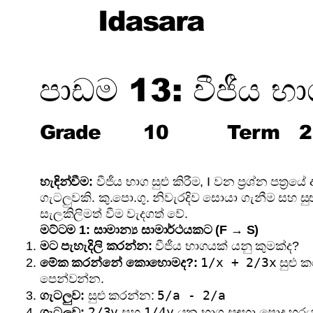
Idasara
පාඩම 13: වීජීය භ
Grade
10
Term
2
හැඳින්වීම:
වීජීය භාග සුළු කිරීම, I වන ප්‍රශ්න පත්‍
ගැටලුවකි. කු.පො.ගු. නිවැරදිව සොයා ගැනීම සහ සුළු
සැලකිලිමත් වීම වැදගත් වේ.
මට්ටම 1: සාමාන්‍ය සාමාර්ථයකට (F → S)
මට පැහැදිලි කරන්න:
වීජීය භාගයක් යනු කුමක්ද?
1/x + 2/3x
මේක කරන්නේ කොහොමද?:
සුළු 
පෙන්වන්න.
5/a - 2/a
ගැටලුව:
සුළු කරන්න:
2/3y
1/4y
ගැටලුව:
සහ
යන භාග සඳහා පොදු හරය