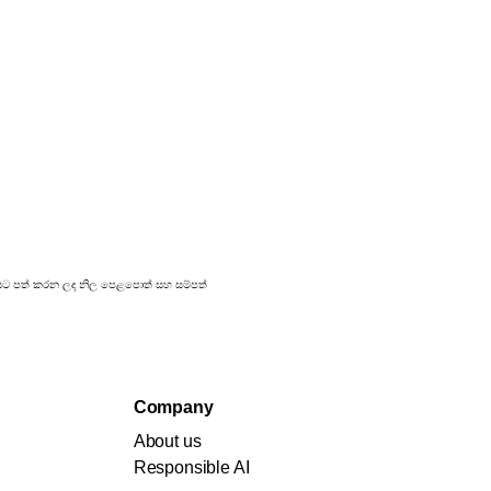
්‍රකාශයට පත් කරන ලද නිල පෙළපොත් සහ සම්පත්
Company
About us
Responsible AI