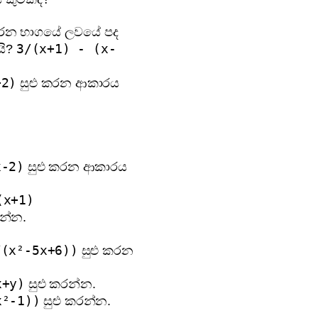
ු කරන භාගයේ ලවයේ පද
3/(x+1) - (x-
යි?
+2)
සුළු කරන ආකාරය
x-2)
සුළු කරන ආකාරය
(x+1)
රන්න.
/(x²-5x+6))
සුළු කරන
x+y)
සුළු කරන්න.
x²-1))
සුළු කරන්න.