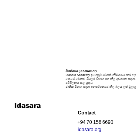
24. කුලක
25. සම්භාවිතාව
වියාචනය (Disclaimer)
Idasara Academy ඉගෙනුම් සම්පත් නිර්මාණය කර ඇත
කෙසේ වෙතත්, සියලුම විභාග සහ නිල අවශ්‍යතා සඳහා, සි
පරිශීලනය කළ යුතුය.
ජාතික විභාග සඳහා අන්තර්ගතයේ නිල බලය ලත් මූලාශ්‍
Idasara
Contact
+94 70 158 6690
idasara.org