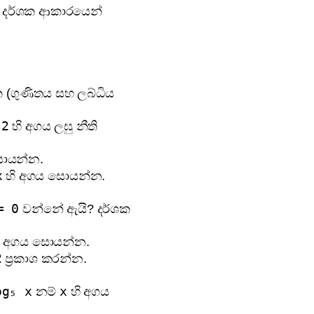
 දර්ශක ආකාරයෙන්
 (ගුණිතය සහ ලබ්ධිය
 2
හි අගය ලඝු නීති
සොයන්න.
x
හි අගය සොයන්න.
= 0
වන්නේ ඇයි? දර්ශක
ි අගය සොයන්න.
2
ප්‍රකාශ කරන්න.
og₅ x
x
නම්
හි අගය