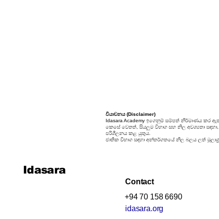
24. කුලක
25. සම්භාවිතාව
වියාචනය (Disclaimer)
Idasara Academy ඉගෙනුම් සම්පත් නිර්මාණය කර ඇත
කෙසේ වෙතත්, සියලුම විභාග සහ නිල අවශ්‍යතා සඳහා, සි
පරිශීලනය කළ යුතුය.
ජාතික විභාග සඳහා අන්තර්ගතයේ නිල බලය ලත් මූලාශ්‍
Idasara
Contact
+94 70 158 6690
idasara.org