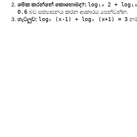
log₁₀ 2 + log₁
මේක කරන්නේ කොහොමද?:
0.6
බව සත්‍යාපනය කරන ආකාරය පෙන්වන්න.
log₂ (x-1) + log₂ (x+1) = 3
ගැටලුව:
නම