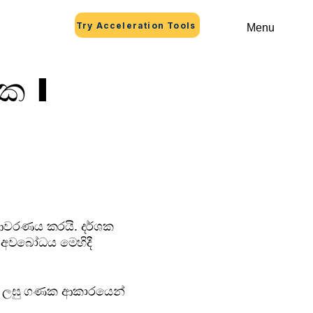
Try Acceleration Tools
Menu
ක I
ආවරණය කරයි. දර්ශක
ඳ අවබෝධය මෙහිදී
ය ලඝු ගණක ආකාරයෙන්