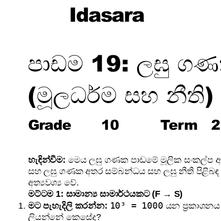
Idasara
පාඩම 19: ලඝු ගණ
(මූලධර්ම සහ නීති)
Grade
10
Term
2
හැඳින්වීම:
මෙය ලඝු ගණක පාඩමේ මූලික සංකල්ප 
සහ ලඝු ගණක අතර සම්බන්ධය සහ ලඝු නීති පිළිබ
අත්‍යවශ්‍ය වේ.
මට්ටම 1: සාමාන්‍ය සාමාර්ථයකට (F → S)
10³ = 1000
මට පැහැදිලි කරන්න:
යන ප්‍රකාශන
ලියන්නේ කෙසේද?