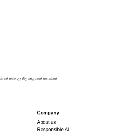
්‍රකාශයට පත් කරන ලද නිල පෙළපොත් සහ සම්පත්
Company
About us
Responsible AI