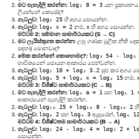
log₂ 8 = 3
මට පැහැදිලි කරන්න:
යන ප්‍රකාශනය
ලියන්නේ කෙසේද?
log₅ 25
ගැටලුව:
හි අගය සොයන්න.
log₃ x = 2
x
ගැටලුව:
නම්,
හි අගය සොයන්න.
මට්ටම 2: සම්මාන සාමාර්ථයකට (S → C)
මට ලැයිස්තුගත කරන්න:
ලඝු ගණක මූලික නීති දෙක
සඳහා) මොනවාද?
log₃ 54 - log₃
මේක කරන්නේ කොහොමද?:
භාවිතයෙන් සොයන ආකාරය පෙන්වන්න.
log₂ 10 + log₂ 3.2
ගැටලුව:
සුළු කර අගය 
logₐ 5 + logₐ x = logₐ 15
ගැටලුව:
නම්,
මට්ටම 3: විශිෂ්ට සාමාර්ථයකට (C → B)
logₐ a = 1
logₐ 1 
මට පැහැදිලි කරන්න:
සහ
ආකාරයෙන් පැහැදිලි කරන්න.
log₁₀ 25 + log₁₀ 8 - log₁₀ 2
ගැටලුව:
හ
logₐ 2
logₐ 3
logₐ 1
ගැටලුව:
සහ
ඇසුරෙන්,
මට්ටම 4: විශිෂ්ටතම සාමාර්ථයකට (B → A)
log₅ 24 - log₅ 4 = log₅ 2 + l
ගැටලුව:
සොයන්න.