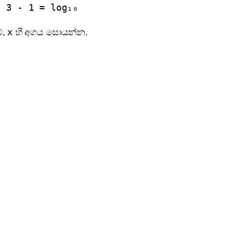
₀ 3 - 1 = log₁₀
x
්,
හි අගය සොයන්න.