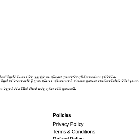
්තේ සිසුන්ට මගපෙන්වීම, පුහුණුව සහ අධ්‍යයන උපායමාර්ග ලබාදී සහයෝගය දැක්වීමටය.
සුන් අනිවාර්යයෙන්ම ශ්‍රී ලංකා අධ්‍යාපන අමාත්‍යාංශයේ, අධ්‍යාපන ප්‍රකාශන දෙපාර්තමේන්තුව විසින් ප
රය වනුයේ රජය විසින් නිකුත් කරනු ලබන මෙම ප්‍රකාශනයි.
Policies
Privacy Policy
Terms & Conditions