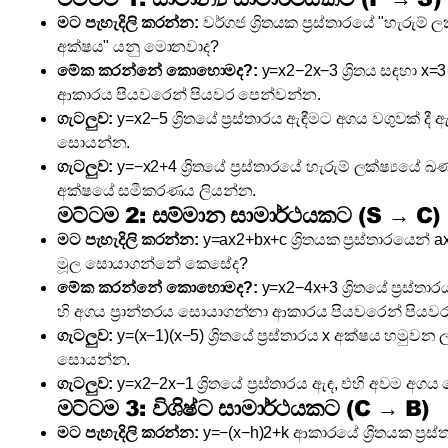
මට පැහැදිලි කරන්න:
වර්ගජ ශ්‍රිතයක ප්‍රස්තාරයේ "හැරුම් 
අක්ෂය" යනු මොනවාද?
මේක කරන්නේ කොහොමද?:
y=x2−2x−3 ශ්‍රිතය සඳහා x
ආකාරය පියවරෙන් පියවර පෙන්වන්න.
ගැටලුව:
y=x2−5 ශ්‍රිතයේ ප්‍රස්තාරය ඇඳීමට අගය වගුවක් දී 
සොයන්න.
ගැටලුව:
y=−x2+4 ශ්‍රිතයේ ප්‍රස්තාරයේ හැරුම් ලක්ෂ්‍යයේ
අක්ෂයේ සමීකරණය ලියන්න.
මට්ටම 2: සම්මාන සාමාර්ථයකට (S → C)
මට පැහැදිලි කරන්න:
y=ax2+bx+c ශ්‍රිතයක ප්‍රස්තාරයෙන
මූල සොයාගන්නේ කෙසේද?
මේක කරන්නේ කොහොමද?:
y=x2−4x+3 ශ්‍රිතයේ ප්‍රස්තා
හි අගය ප්‍රාන්තරය සොයාගන්නා ආකාරය පියවරෙන් පියව
ගැටලුව:
y=(x−1)(x−5) ශ්‍රිතයේ ප්‍රස්තාරය x අක්ෂය හමුවන
සොයන්න.
ගැටලුව:
y=x2−2x−1 ශ්‍රිතයේ ප්‍රස්තාරය ඇඳ, එහි අවම අග
මට්ටම 3: විශිෂ්ට සාමාර්ථයකට (C → B)
මට පැහැදිලි කරන්න:
y=−(x−h)2+k ආකාරයේ ශ්‍රිතයක ප්‍රස