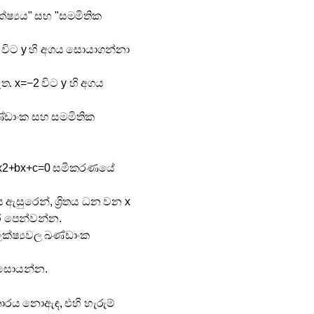
ලක්ෂ්‍යය" සහ "සමමිතික
=3 විට y හි අගය සොයාගන්නා
ඇත. x=−2 විට y හි අගය
 ඛණ්ඩාංක සහ සමමිතික
් ax2+bx+c=0 සමීකරණයේ
රය ඇසුරෙන්, ශ්‍රිතය ධන වන x
ර පෙන්වන්න.
 ලක්ෂ්‍යවල ඛණ්ඩාංක
ය සොයන්න.
්තාරය නොඇඳ, එහි හැරුම්