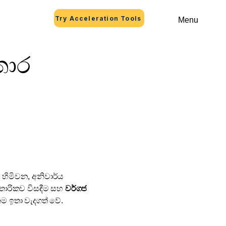
Try Acceleration Tools
Menu
තාර
් හිමිවන, අනිවාර්ය
රස්තාරිකව විසඳීම සහ
වර්ගජ
කම ඉතා වැදගත් වේ.