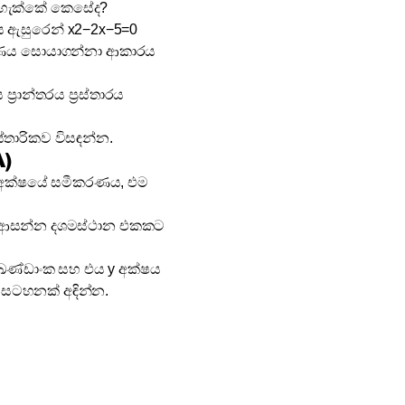
ව හැක්කේ කෙසේද?
ාරය ඇසුරෙන් x2−2x−5=0
කරණය සොයාගන්නා ආකාරය
ප්‍රාන්තරය ප්‍රස්තාරය
්තාරිකව විසඳන්න.
A)
තික අක්ෂයේ සමීකරණය, එම
 අගය ආසන්න දශමස්ථාන එකකට
යේ ඛණ්ඩාංක සහ එය y අක්ෂය
 සටහනක් අඳින්න.