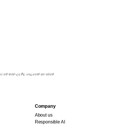
්‍රකාශයට පත් කරන ලද නිල පෙළපොත් සහ සම්පත්
Company
About us
Responsible AI