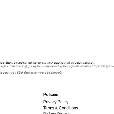
්තේ සිසුන්ට මගපෙන්වීම, පුහුණුව සහ අධ්‍යයන උපායමාර්ග ලබාදී සහයෝගය දැක්වීමටය.
සුන් අනිවාර්යයෙන්ම ශ්‍රී ලංකා අධ්‍යාපන අමාත්‍යාංශයේ, අධ්‍යාපන ප්‍රකාශන දෙපාර්තමේන්තුව විසින් ප
රය වනුයේ රජය විසින් නිකුත් කරනු ලබන මෙම ප්‍රකාශනයි.
Policies
Privacy Policy
Terms & Conditions