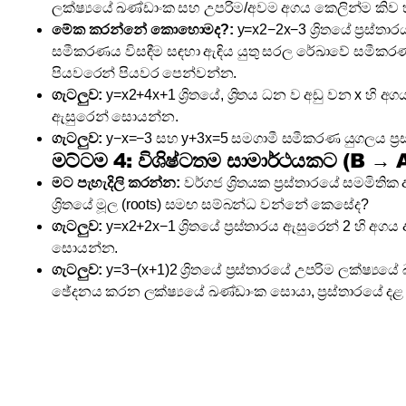
ලක්ෂ්‍යයේ ඛණ්ඩාංක සහ උපරිම/අවම අගය කෙලින්ම කි
මේක කරන්නේ කොහොමද?:
y=x2−2x−3 ශ්‍රිතයේ ප්‍රස්ත
සමීකරණය විසඳීම සඳහා ඇඳිය යුතු සරල රේඛාවේ සමී
පියවරෙන් පියවර පෙන්වන්න.
ගැටලුව:
y=x2+4x+1 ශ්‍රිතයේ, ශ්‍රිතය ධන ව අඩු වන x හි අගය 
ඇසුරෙන් සොයන්න.
ගැටලුව:
y−x=−3 සහ y+3x=5 සමගාමී සමීකරණ යුගලය ප්‍රස
මට්ටම 4: විශිෂ්ටතම සාමාර්ථයකට (B → 
මට පැහැදිලි කරන්න:
වර්ගජ ශ්‍රිතයක ප්‍රස්තාරයේ සමමි
ශ්‍රිතයේ මූල (roots) සමඟ සම්බන්ධ වන්නේ කෙසේද?
ගැටලුව:
y=x2+2x−1 ශ්‍රිතයේ ප්‍රස්තාරය ඇසුරෙන් 2 හි
සොයන්න.
ගැටලුව:
y=3−(x+1)2 ශ්‍රිතයේ ප්‍රස්තාරයේ උපරිම ලක්ෂ්‍ය
ඡේදනය කරන ලක්ෂ්‍යයේ ඛණ්ඩාංක සොයා, ප්‍රස්තාරයේ දළ