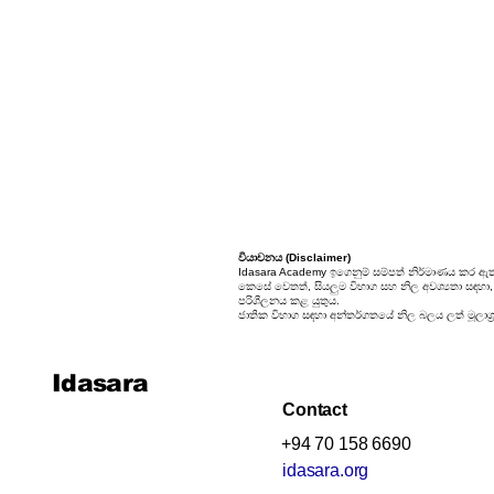
24. කුලක
25. සම්භාවිතාව
වියාචනය (Disclaimer)
Idasara Academy ඉගෙනුම් සම්පත් නිර්මාණය කර ඇත
කෙසේ වෙතත්, සියලුම විභාග සහ නිල අවශ්‍යතා සඳහා, සි
පරිශීලනය කළ යුතුය.
ජාතික විභාග සඳහා අන්තර්ගතයේ නිල බලය ලත් මූලාශ්‍
Idasara
Contact
+94 70 158 6690
idasara.org