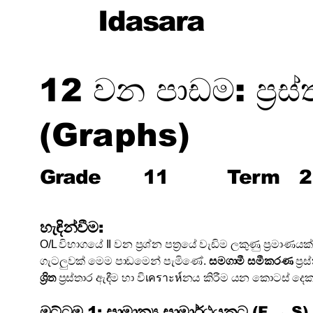
Idasara
12 වන පාඩම: ප්‍රස්
(Graphs)
Grade
11
Term
2
හැඳින්වීම:
O/L විභාගයේ II වන ප්‍රශ්න පත්‍රයේ වැඩිම ලකුණු ප්‍රමාණයක
ගැටලුවක් මෙම පාඩමෙන් පැමිණේ.
සමගාමී සමීකරණ
ප්‍
ශ්‍රිත
ප්‍රස්තාර ඇඳීම හා විเคราะห์නය කිරීම යන කොටස් දෙ
මට්ටම 1: සාමාන්‍ය සාමාර්ථයකට (F → S)