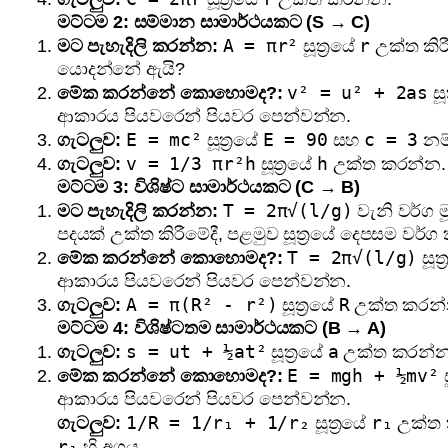
මට්ටම 2: සම්මාන සාමාර්ථයකට (S → C)
A = πr²
r
මට පැහැදිලි කරන්න:
සූත්‍රයේ
උක්ත කිර
යොදන්නේ ඇයි?
v² = u² + 2as
මේක කරන්නේ කොහොමද?:
සූ
ආකාරය පියවරෙන් පියවර පෙන්වන්න.
E = mc²
E = 90
c = 3
ගැටලුව:
සූත්‍රයේ
සහ
නම
v = 1/3 πr²h
h
ගැටලුව:
සූත්‍රයේ
උක්ත කරන්න.
මට්ටම 3: විශිෂ්ට සාමාර්ථයකට (C → B)
T = 2π√(l/g)
මට පැහැදිලි කරන්න:
වැනි වර්ග ම
පදයක් උක්ත කිරීමේදී, පළමුව සූත්‍රයේ දෙපසම වර්
T = 2π√(l/g)
මේක කරන්නේ කොහොමද?:
සූත්
ආකාරය පියවරෙන් පියවර පෙන්වන්න.
A = π(R² - r²)
R
ගැටලුව:
සූත්‍රයේ
උක්ත කරන්
මට්ටම 4: විශිෂ්ටතම සාමාර්ථයකට (B → A)
s = ut + ½at²
a
ගැටලුව:
සූත්‍රයේ
උක්ත කරන්න
E = mgh + ½mv²
මේක කරන්නේ කොහොමද?:
ස
ආකාරය පියවරෙන් පියවර පෙන්වන්න.
1/R = 1/r₁ + 1/r₂
r₁
ගැටලුව:
සූත්‍රයේ
උක්ත
r₁
හි අගය