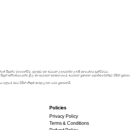
්තේ සිසුන්ට මගපෙන්වීම, පුහුණුව සහ අධ්‍යයන උපායමාර්ග ලබාදී සහයෝගය දැක්වීමටය.
සුන් අනිවාර්යයෙන්ම ශ්‍රී ලංකා අධ්‍යාපන අමාත්‍යාංශයේ, අධ්‍යාපන ප්‍රකාශන දෙපාර්තමේන්තුව විසින් ප
රය වනුයේ රජය විසින් නිකුත් කරනු ලබන මෙම ප්‍රකාශනයි.
Policies
Privacy Policy
Terms & Conditions