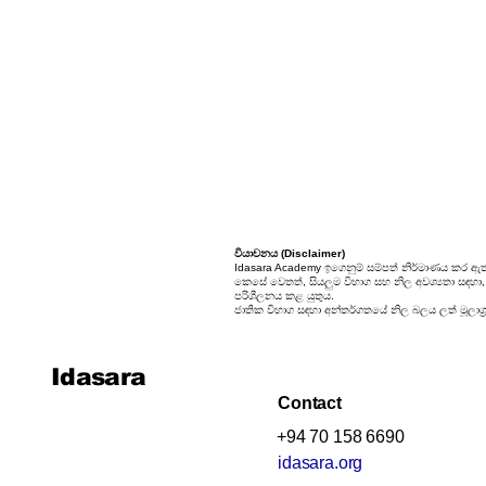
24. කුලක
25. සම්භාවිතාව
වියාචනය (Disclaimer)
Idasara Academy ඉගෙනුම් සම්පත් නිර්මාණය කර ඇත
කෙසේ වෙතත්, සියලුම විභාග සහ නිල අවශ්‍යතා සඳහා, සි
පරිශීලනය කළ යුතුය.
ජාතික විභාග සඳහා අන්තර්ගතයේ නිල බලය ලත් මූලාශ්‍
Idasara
Contact
+94 70 158 6690
idasara.org