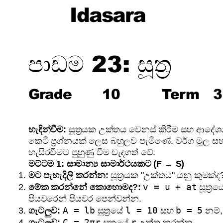
Idasara
පාඩම 23: සූත්‍ර
Grade
10
Term
3
හැඳින්වීම:
සූත්‍රයක උක්තය වෙනස් කිරීම සහ ආදේශය I
කෙටි ප්‍රශ්නයක් ලෙස බහුලව පැමිණේ. වර්ග මූල සහ ව
හැසිරවීමට පුහුණු වීම වැදගත් වේ.
මට්ටම 1: සාමාන්‍ය සාමාර්ථයකට (F → S)
මට පැහැදිලි කරන්න:
සූත්‍රයක "උක්තය" යනු කුමක්ද
v = u + at
මේක කරන්නේ කොහොමද?:
සූත්‍ර
පියවරෙන් පියවර පෙන්වන්න.
A = lb
l = 10
b = 5
ගැටලුව:
සූත්‍රයේ
සහ
නම්
C = 2πr
r
ගැටලුව:
සූත්‍රයේ
උක්ත කරන්න.