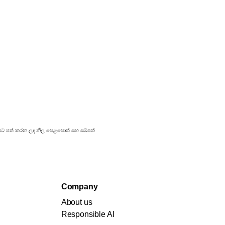
්‍රකාශයට පත් කරන ලද නිල පෙළපොත් සහ සම්පත්
Company
About us
Responsible AI