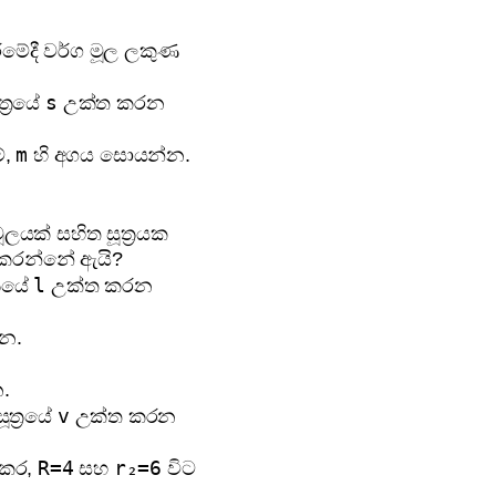
ීමේදී වර්ග මූල ලකුණ
s
ත්‍රයේ
උක්ත කරන
m
්,
හි අගය සොයන්න.
ූලයක් සහිත සූත්‍රයක
ග කරන්නේ ඇයි?
l
‍රයේ
උක්ත කරන
න.
.
v
ූත්‍රයේ
උක්ත කරන
R=4
r₂=6
 කර,
සහ
විට