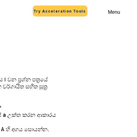
Try Acceleration Tools
Menu
 වන ප්‍රශ්න පත්‍රයේ
ර්ගායිත සහිත සූත්‍ර
?
a
යේ
උක්ත කරන ආකාරය
A
,
හි අගය සොයන්න.